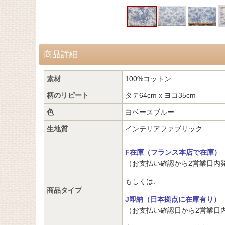
商品詳細
素材
100%コットン
柄のリピート
タテ64cm x ヨコ35cm
色
白ベースブルー
生地質
インテリアファブリック
F在庫（フランス本店で在庫）
（お支払い確認から2営業日内
もしくは、
商品タイプ
J即納（日本拠点に在庫有り）
（お支払い確認日から2営業日