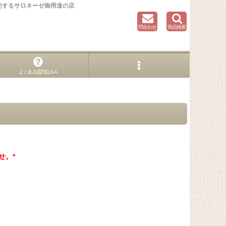
売するサロネーゼ御用達の店
問合わせ
商品検索
よくある質問Q＆A
せ。*