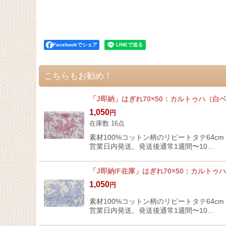
Facebookでシェア
こちらもお勧め！
「J即納」はぎれ70×50：カルトゥハ（白
1,050
円
在庫数 16点
素材100%コットン柄のリピートタテ64c
営業日内発送。発送後通常1週間〜10…
「J即納/F在庫」はぎれ70×50：カルト
1,050
円
素材100%コットン柄のリピートタテ64c
営業日内発送。発送後通常1週間〜10…