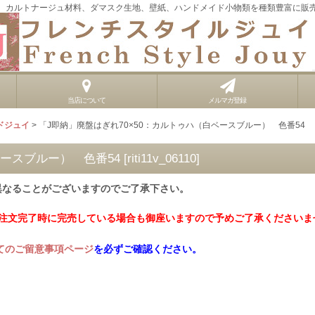
、カルトナージュ材料、ダマスク生地、壁紙、ハンドメイド小物類を種類豊富に販
当店について
メルマガ登録
ドジュイ
>
「J即納」廃盤はぎれ70×50：カルトゥハ（白ベースブルー） 色番54
ベースブルー） 色番54
[
riti11v_06110
]
異なることがございますのでご了承下さい。
ご注文完了時に完売している場合も御座いますので予めご了承くださいま
てのご留意事項ページ
を必ずご確認ください。