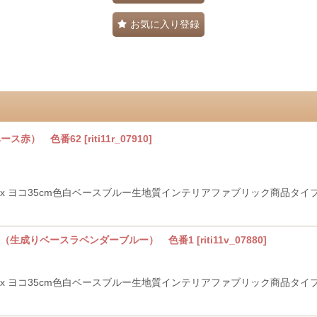
お気に入り登録
ベース赤） 色番62
[
riti11r_07910
]
m x ヨコ35cm色白ベースブルー生地質インテリアファブリック商品タ
ゥハ（生成りベースラベンダーブルー） 色番1
[
riti11v_07880
]
m x ヨコ35cm色白ベースブルー生地質インテリアファブリック商品タ