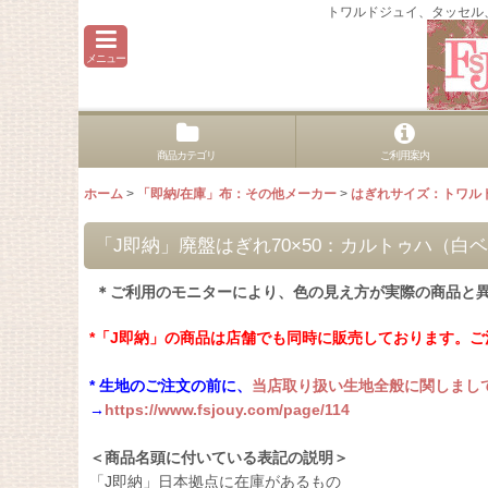
トワルドジュイ、タッセル
メニュー
商品カテゴリ
ご利用案内
ホーム
>
「即納/在庫」布：その他メーカー
>
はぎれサイズ：トワル
「J即納」廃盤はぎれ70×50：カルトゥハ（白
＊ご利用のモニターにより、色の見え方が実際の商品と
*「J即納」の商品は店舗でも同時に販売しております。
* 生地のご注文の前に、
当店取り扱い生地全般に関しまし
→
https://www.fsjouy.com/page/114
＜商品名頭に付いている表記の説明＞
「J即納」日本拠点に在庫があるもの