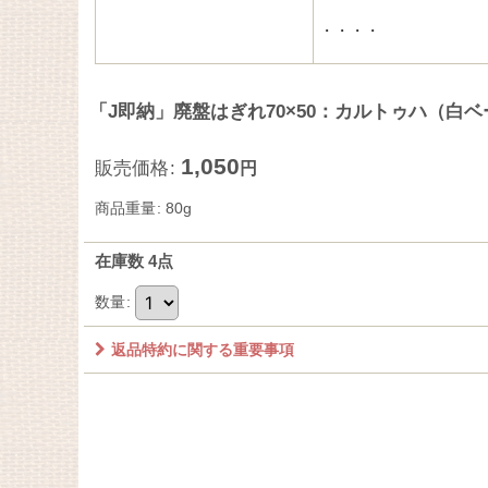
・・・・
「J即納」廃盤はぎれ70×50：カルトゥハ（白ベ
1,050
販売価格
:
円
商品重量
:
80g
在庫数 4点
数量
:
返品特約に関する重要事項