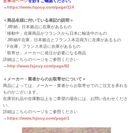
意事項ページ
を必ずご確認ください。
→
https://www.fsjouy.com/page/114
＜商品名頭に付いている表記の説明＞
「J即納」日本拠点に在庫があるもの
「移動中」在庫商品がフランスから日本に輸送中のもの
「J即納/F在庫」日本拠点とフランス本店両方に在庫があるもの
「F在庫」フランス本店に在庫があるもの
「取寄せ」メーカーに発注が必要になる商品
詳細はこちらのページをご参照ください
→
http://www.fsjouy.com/page/82
＜メーカー・業者からのお取寄せについて＞
商品によっては、メーカー・業者からお取寄せでのご注文を承れる
ものがございます。
在庫切れ品や在庫数以上をご希望の場合には、お問い合わせくださ
い。
詳細はこちらのページをご参照ください
→
https://www.fsjouy.com/page/1