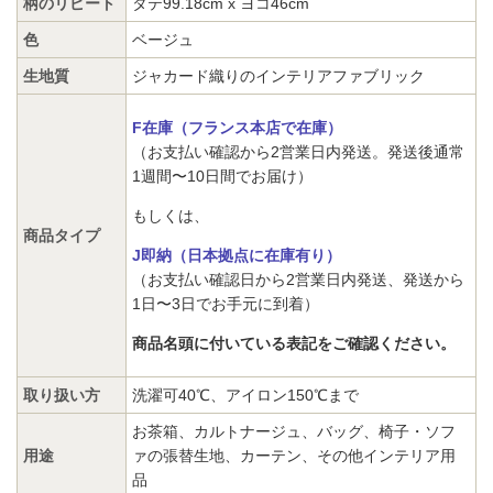
柄のリピート
タテ99.18cm x ヨコ46cm
色
ベージュ
生地質
ジャカード織りのインテリアファブリック
F在庫（フランス本店で在庫）
（お支払い確認から2営業日内発送。発送後通常
1週間〜10日間でお届け）
もしくは、
商品タイプ
J即納（日本拠点に在庫有り）
（お支払い確認日から2営業日内発送、発送から
1日〜3日でお手元に到着）
商品名頭に付いている表記をご確認ください。
取り扱い方
洗濯可40℃、アイロン150℃まで
お茶箱、カルトナージュ、バッグ、椅子・ソフ
用途
ァの張替生地、カーテン、その他インテリア用
品