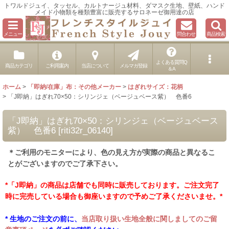
トワルドジュイ、タッセル、カルトナージュ材料、ダマスク生地、壁紙、ハンド
メイド小物類を種類豊富に販売するサロネーゼ御用達の店
メニュー
問合わせ
商品検索
よくある質問Q
商品カテゴリ
ご利用案内
当店について
メルマガ登録
＆A
ホーム
>
「即納/在庫」布：その他メーカー
>
はぎれサイズ：花柄
>
「J即納」はぎれ70×50：シリンジェ（ベージュベース紫） 色番6
「J即納」はぎれ70×50：シリンジェ（ベージュベース
紫） 色番6
[
riti32r_06140
]
＊ご利用のモニターにより、色の見え方が実際の商品と異なるこ
とがございますのでご了承下さい。
*「J即納」の商品は店舗でも同時に販売しております。ご注文完了
時に完売している場合も御座いますので予めご了承くださいませ。*
* 生地のご注文の前に、
当店取り扱い生地全般に関しましてのご留