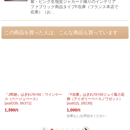
紫・ピンク生地質ジャカード織りのインテリア
ファブリック商品タイプF在庫（フランス本店で
在庫）（お…
この商品を買った人は、こんな商品も買っています
「J即納」はぎれ70×50：ワインケー
「F在庫」はぎれ70×50ジュイ風小花
ス（ベージュベース）
柄（アイボリーベースノワゼット）
[
auti33b_06371
]
[
auti12j_28130
]
1,390
1,000
円
円
在庫なし/お問合せください