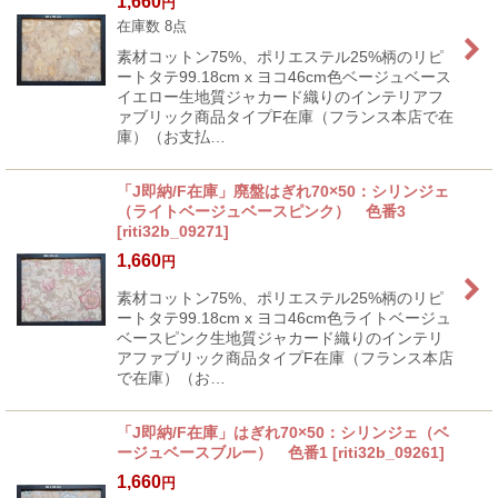
1,660
円
在庫数 8点
素材コットン75%、ポリエステル25%柄のリピ
ートタテ99.18cm x ヨコ46cm色ベージュベース
イエロー生地質ジャカード織りのインテリアフ
ァブリック商品タイプF在庫（フランス本店で在
庫）（お支払…
「J即納/F在庫」廃盤はぎれ70×50：シリンジェ
（ライトベージュベースピンク） 色番3
[
riti32b_09271
]
1,660
円
素材コットン75%、ポリエステル25%柄のリピ
ートタテ99.18cm x ヨコ46cm色ライトベージュ
ベースピンク生地質ジャカード織りのインテリ
アファブリック商品タイプF在庫（フランス本店
で在庫）（お…
「J即納/F在庫」はぎれ70×50：シリンジェ（ベ
ージュベースブルー） 色番1
[
riti32b_09261
]
1,660
円