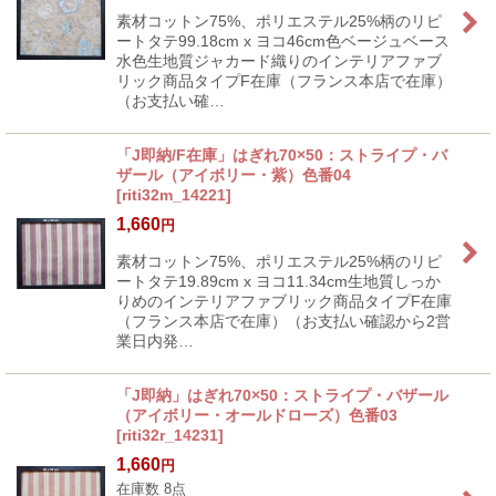
素材コットン75%、ポリエステル25%柄のリピ
ートタテ99.18cm x ヨコ46cm色ベージュベース
水色生地質ジャカード織りのインテリアファブ
リック商品タイプF在庫（フランス本店で在庫）
（お支払い確…
「J即納/F在庫」はぎれ70×50：ストライプ・バ
ザール（アイボリー・紫）色番04
[
riti32m_14221
]
1,660
円
素材コットン75%、ポリエステル25%柄のリピ
ートタテ19.89cm x ヨコ11.34cm生地質しっか
りめのインテリアファブリック商品タイプF在庫
（フランス本店で在庫）（お支払い確認から2営
業日内発…
「J即納」はぎれ70×50：ストライプ・バザール
（アイボリー・オールドローズ）色番03
[
riti32r_14231
]
1,660
円
在庫数 8点