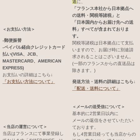
送
に、
「フランス本社から日本拠点へ
の送料・関税等諸税」と
「日本国内からお届け先への送
料」すべてが含まれておりま
＜お支払い方法＞
す。
-郵便振替
関税等諸税は日本拠点にて支払
-ペイパル経由クレジットカード
いますので、お届け時に別途請
払い(VISA、JCB、
求されることはございません。
MASTERCARD、AMERICAN
(一部のフランスからの直送品は
EXPRESS)
除きます。)
お支払いの詳細はこちら↓
発送方法・送料の詳細はこちら↓
「お支払い方法について」
「配送・送料について」
＜メールの送受信について＞
基本的に2営業日以内に
メールの返信をさせていただい
＜当店の運営について＞
ております。
当店はフランスにて事業登録し
もし4営業日経っても当店からの