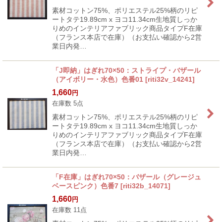
素材コットン75%、ポリエステル25%柄のリピ
ートタテ19.89cm x ヨコ11.34cm生地質しっか
りめのインテリアファブリック商品タイプF在庫
（フランス本店で在庫）（お支払い確認から2営
業日内発…
「J即納」はぎれ70×50：ストライプ・バザール
（アイボリー・水色）色番01
[
riti32v_14241
]
1,660
円
在庫数 5点
素材コットン75%、ポリエステル25%柄のリピ
ートタテ19.89cm x ヨコ11.34cm生地質しっか
りめのインテリアファブリック商品タイプF在庫
（フランス本店で在庫）（お支払い確認から2営
業日内発…
「F在庫」はぎれ70×50：バザール（グレージュ
ベースピンク）色番7
[
riti32b_14071
]
1,660
円
在庫数 11点