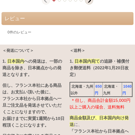
レビュー
0
件のレビュー
＜発送について＞
＜送料＞
1.
日本国内
への発送は、
一部の
1.
日本国内宛て
の追跡・補償付
商品を除き、日本拠点からの発
き郵便送料（2022年1月20日改
送となります。
定）
但し、フランス本社にある商品
北海道・九州
650
北海道・
1040
は、お支払い頂いた後に、
以外
円
九州
円
フランス本社から日本拠点へ一
＊但し、商品合計金額15,000円
旦ご注文品を発送させていただ
以上ご購入の場合、送料無料
くことになりますので、
商品金額及び、日本国内向け発
お届けまでに実質1週間から10日
送
に、
程頂くことになります。
「フランス本社から日本拠点へ