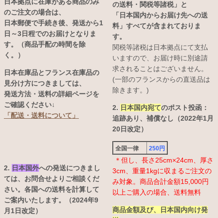
日本拠点に在庫がある商品のみ
の送料・関税等諸税」と
のご注文の場合は、
「日本国内からお届け先への送
日本郵便で手続き後、発送から1
料」すべてが含まれておりま
日～3日程でのお届けとなりま
す。
す。（商品手配の時間を除
関税等諸税は日本拠点にて支払
く。）
いますので、お届け時に別途請
求されることはございません。
日本在庫品とフランス在庫品の
(一部のフランスからの直送品は
見分け方につきましては、
除きます。)
発送方法・送料の詳細ページを
ご確認ください↓
2.
日本国内宛て
のポスト投函：
「配送・送料について」
追跡あり、補償なし（2022年1月
20日改定）
全国一律
250円
＊但し、長さ25cm×24cm、厚さ
2.
日本国外
への発送につきまし
3cm、重量1kgに収まるご注文の
ては、お問合せよりご相談くだ
み対象。商品合計金額15,000円
さい。各国への送料を計算して
以上ご購入の場合、送料無料
ご案内いたします。（2024年9
商品金額及び、日本国内向け発
月1日改定）