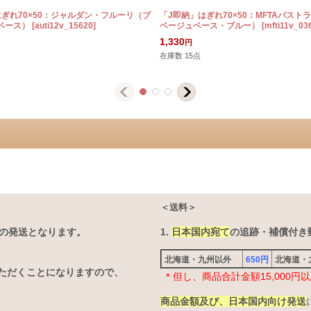
はぎれ70×50：ジャルダン・フルーリ（ブ
「J即納」はぎれ70×50：MFTAパスト
ベース）
[
auti12v_15620
]
ベージュベース・ブルー）
[
mfti11v_03
1,330
円
在庫数 15点
＜送料＞
の発送となります。
1.
日本国内宛て
の追跡・補償付き郵
北海道・九州以外
650円
北海道
ただくことになりますので、
＊但し、商品合計金額15,000
商品金額及び、日本国内向け発送