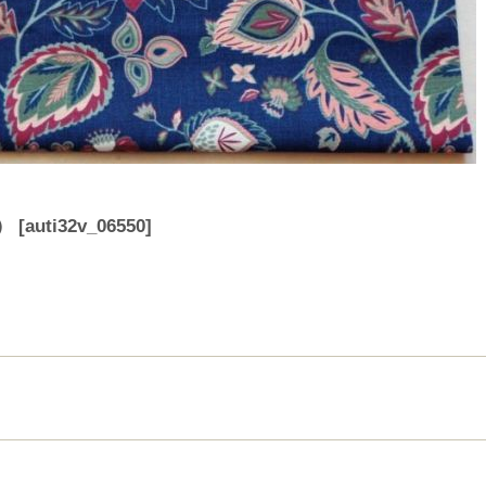
）
[
auti32v_06550
]