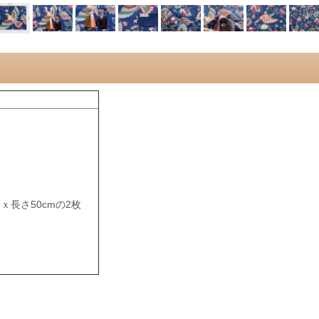
mｘ長さ50cmの2枚
。