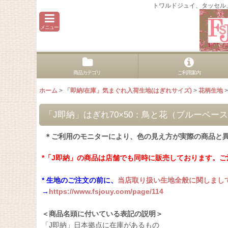
トワルドジュイ、タッセル
メニュー
商品カテゴリ
ご利用案内
ホーム
>
「即納/在庫」気まぐれ入荷生地(はぎれサイズ)
>
花柄生地
>
「J即納」はぎれ70×50：鳥と花（ブルーベー
＊ご利用のモニターにより、色の見え方が実際の商品と
*「J即納」の商品は店舗でも同時に販売しております。
* 生地のご注文の前に、
当店取り扱い生地全般に関しまし
→
https://www.fsjouy.com/page/114
＜商品名頭に付いている表記の説明＞
「J即納」日本拠点に在庫があるもの