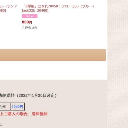
ラル（サンド
「J即納」はぎれ70×50：フローラル（ブルー）
「J即納」はぎ
680
]
[
auti32b_20460
]
ージュベース
1,350
円
800
円
在庫数 4点
在庫数 8点
便送料（2022年1月20日改定）
・九州
1040円
円以上ご購入の場合、送料無料
に、