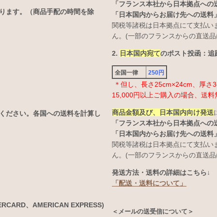
「フランス本社から日本拠点への
なります。（商品手配の時間を除
「日本国内からお届け先への送料
関税等諸税は日本拠点にて支払い
ん。(一部のフランスからの直送品
2.
日本国内宛て
のポスト投函：追跡
全国一律
250円
＊但し、長さ25cm×24cm、厚
15,000円以上ご購入の場合、送料
商品金額及び、日本国内向け発送
ください。各国への送料を計算し
「フランス本社から日本拠点への
「日本国内からお届け先への送料
関税等諸税は日本拠点にて支払い
ん。(一部のフランスからの直送品
発送方法・送料の詳細はこちら↓
「配送・送料について」
ARD、AMERICAN EXPRESS)
＜メールの送受信について＞