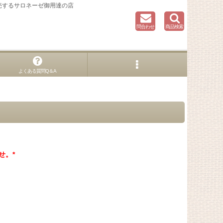
売するサロネーゼ御用達の店
問合わせ
商品検索
よくある質問Q＆A
せ。*