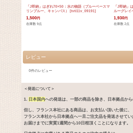
「J即納」はぎれ70×50：水の物語（ブルーベースマ
「J即納」
リンブルー、キャンバス）
[
tvti11v_09191
]
ルーグレイ
1,500
1,930
円
円
在庫数 9点
在庫数 2点
レビュー
0
件のレビュー
＜発送について＞
1.
日本国内
への発送は、
一部の商品を除き、日本拠点から
但し、フランス本社にある商品は、お支払い頂いた後に、
フランス本社から日本拠点へ一旦ご注文品を発送させてい
お届けまでに実質1週間から10日程頂くことになります。