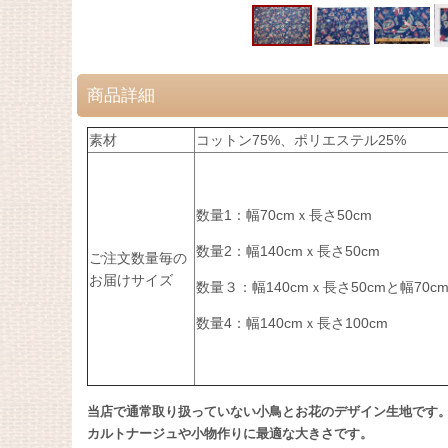
商品詳細
素材
コットン75%、ポリエステル25%
数量1：幅70cmｘ長さ50cm
数量2：幅140cmｘ長さ50cm
ご注文数量毎の
お届けサイズ
数量３：幅140cmｘ長さ50cmと幅70c
数量4：幅140cmｘ長さ100cm
当店で通常取り扱っていない小鳥とお花のデザイン生地です
カルトナージュや小物作りに最適な大きさです。