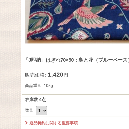
「J即納」はぎれ70×50：鳥と花（ブルーベース
1,420
販売価格
:
円
商品重量
:
105g
在庫数 4点
数量
:
返品特約に関する重要事項