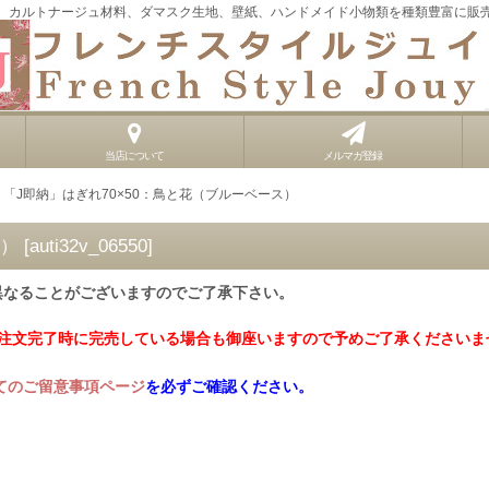
、カルトナージュ材料、ダマスク生地、壁紙、ハンドメイド小物類を種類豊富に販
当店について
メルマガ登録
「J即納」はぎれ70×50：鳥と花（ブルーベース）
ス）
[
auti32v_06550
]
異なることがございますのでご了承下さい。
ご注文完了時に完売している場合も御座いますので予めご了承くださいま
てのご留意事項ページ
を必ずご確認ください。