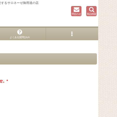
売するサロネーゼ御用達の店
問合わせ
商品検索
よくある質問Q＆A
せ。*