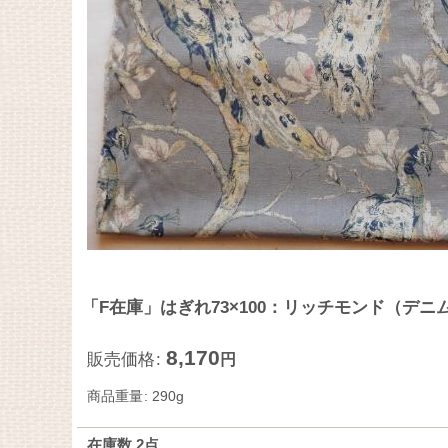
「F在庫」はぎれ73×100：リッチモンド（デニ
8,170
販売価格
:
円
商品重量
:
290g
在庫数 2点