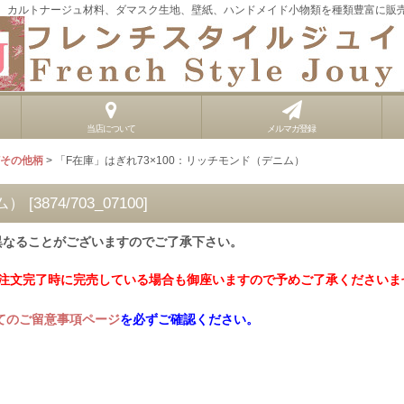
、カルトナージュ材料、ダマスク生地、壁紙、ハンドメイド小物類を種類豊富に販
当店について
メルマガ登録
Tその他柄
>
「F在庫」はぎれ73×100：リッチモンド（デニム）
ム）
[
3874/703_07100
]
異なることがございますのでご了承下さい。
ご注文完了時に完売している場合も御座いますので予めご了承くださいま
てのご留意事項ページ
を必ずご確認ください。