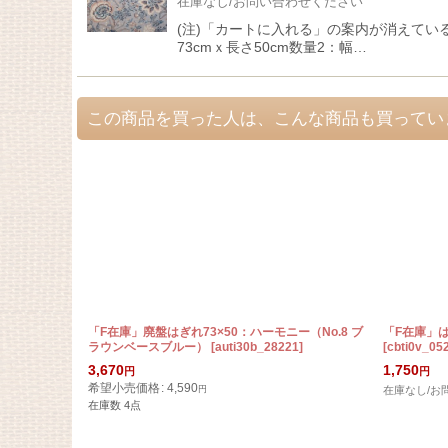
在庫なし/お問い合わせください
(注)「カートに入れる」の案内が消えてい
73cmｘ長さ50cm数量2：幅…
この商品を買った人は、こんな商品も買ってい
「F在庫」廃盤はぎれ73×50：ハーモニー（No.8 ブ
「F在庫」
ラウンベースブルー）
[
auti30b_28221
]
[
cbti0v_05
3,670
1,750
円
円
希望小売価格
:
4,590
円
在庫なし/お
在庫数 4点