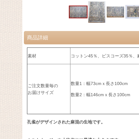
商品詳細
素材
コットン45％、ビスコーズ35％、麻
数量1：幅73cmｘ長さ100cm
ご注文数量毎の
お届けサイズ
数量2：幅146cmｘ長さ100cm
孔雀がデザインされた麻混の生地です。