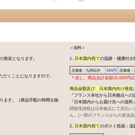
＜送料＞
の発送となります。
1.
日本国内宛て
の追跡・補償付き郵
北海道・九州以外
650円
北海道
ただくことになりますので、
＊但し、商品合計金額15,000
商品金額及び、日本国内向け発送
「フランス本社から日本拠点への
なります。（商品手配の時間を除
「日本国内からお届け先への送料
関税等諸税は日本拠点にて支払い
ん。(一部のフランスからの直送品
2.
日本国内宛て
のポスト投函：追跡