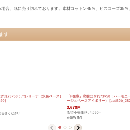
る場合、既に売り切れております。素材コットン45％、ビスコーズ35％、
ます
はぎれ73×50：バレリーナ（水色ベース）
「F在庫」廃盤はぎれ73×50：ハーモニー（
290
]
ージュベースアイボリー）
[
auti30b_28
3,670
円
希望小売価格
:
4,590
問合せください
円
在庫数 5点