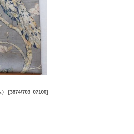
ム）
[
3874/703_07100
]