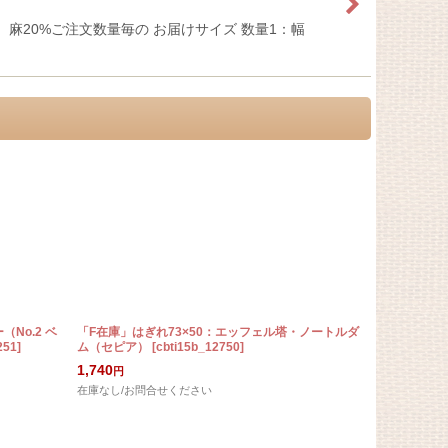
麻20%ご注文数量毎の お届けサイズ 数量1：幅
No.2 ベ
「F在庫」はぎれ73×50：エッフェル塔・ノートルダ
「F在庫」はぎ
251
]
ム（セピア）
[
cbti15b_12750
]
ぎ・花）
[
cbt
1,740
1,750
円
円
在庫なし/お問合せください
在庫なし/お問