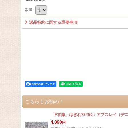
数量
:
返品特約に関する重要事項
Facebookでシェア
こちらもお勧め！
「F在庫」はぎれ73×50：アプスレイ（デ
4,090
円