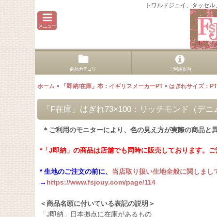
トワルドジュイ、タッセル
メニュー
商品カテゴリ
ご利用案内
ホーム
>
「即納/在庫」布：イギリスメーカーPT
>
はぎれサイズ：P
「F在庫」はぎれ73×100：リッチモンド（デニ
＊ご利用のモニターにより、色の見え方が実際の商品と
*「J即納」の商品は店舗でも同時に販売しております。
* 生地のご注文の前に、
当店取り扱い生地全般に関しまし
→
https://www.fsjouy.com/page/114
＜商品名頭に付いている表記の説明＞
「J即納」日本拠点に在庫があるもの