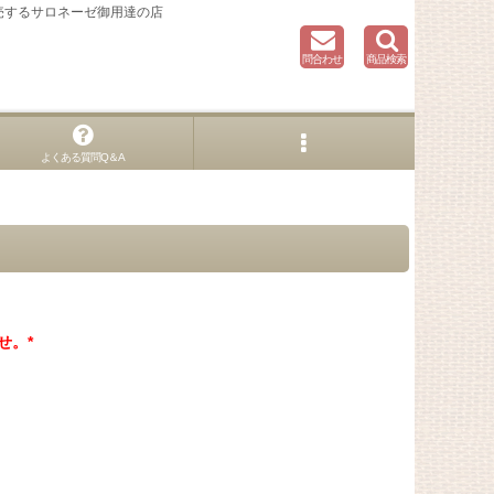
売するサロネーゼ御用達の店
問合わせ
商品検索
よくある質問Q＆A
せ。*