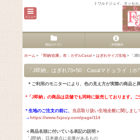
トワルドジュイ、タッセル
メニュー
商品カテゴリ
ご利用案内
ホーム
>
「即納/在庫」布：カザルCasal
>
はぎれサイズ生地
>
「J即
「J即納」はぎれ73×50：Casalマドュライ
＊ご利用のモニターにより、色の見え方が実際の商品と
*「J即納」の商品は店舗でも同時に販売しております。
* 生地のご注文の前に、
当店取り扱い生地全般に関しまし
→
https://www.fsjouy.com/page/114
＜商品名頭に付いている表記の説明＞
「J即納」日本拠点に在庫があるもの