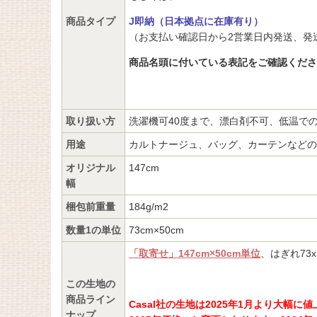
商品タイプ
J即納（日本拠点に在庫有り）
（お支払い確認日から2営業日内発送、発
商品名頭に付いている表記をご確認くださ
取り扱い方
洗濯機可40度まで、漂白剤不可、低温で
用途
カルトナージュ、バッグ、カーテンなどの
オリジナル
147cm
幅
梱包前重量
184g/m2
数量1の単位
73cm×50cm
「取寄せ」147cm×50cm単位
、はぎれ73x
この生地の
商品ライン
Casal社の生地は2025年1月より大
ナップ