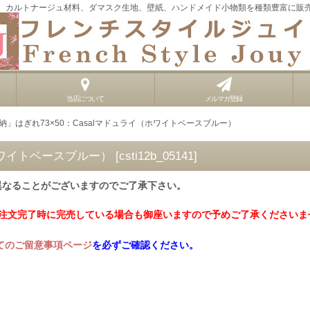
、カルトナージュ材料、ダマスク生地、壁紙、ハンドメイド小物類を種類豊富に販
当店について
メルマガ登録
納」はぎれ73×50：Casalマドュライ（ホワイトベースブルー）
（ホワイトベースブルー）
[
csti12b_05141
]
異なることがございますのでご了承下さい。
ご注文完了時に完売している場合も御座いますので予めご了承くださいま
てのご留意事項ページ
を必ずご確認ください。