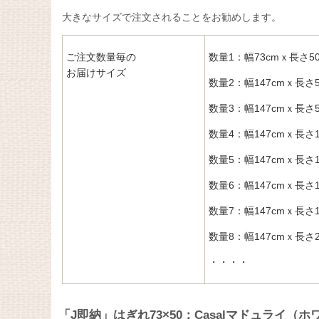
大きなサイズで注文されることをお勧めします。
ご注文数量毎の
数量1：幅73cmｘ長さ50
お届けサイズ
数量2：幅147cmｘ長さ5
数量3：幅147cmｘ長さ5
数量4：幅147cmｘ長さ1
数量5：幅147cmｘ長さ1
数量6：幅147cmｘ長さ1
数量7：幅147cmｘ長さ1
数量8：幅147cmｘ長さ2
・・・・
「J即納」はぎれ73×50：Casalマドュライ（