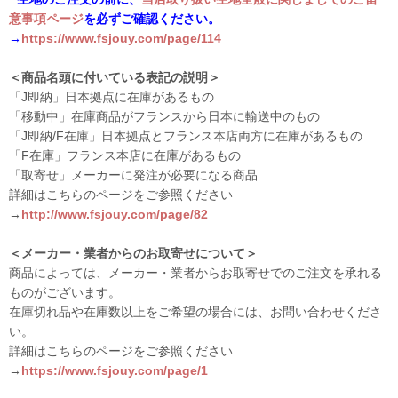
意事項ページ
を必ずご確認ください。
→
https://www.fsjouy.com/page/114
＜商品名頭に付いている表記の説明＞
「J即納」日本拠点に在庫があるもの
「移動中」在庫商品がフランスから日本に輸送中のもの
「J即納/F在庫」日本拠点とフランス本店両方に在庫があるもの
「F在庫」フランス本店に在庫があるもの
「取寄せ」メーカーに発注が必要になる商品
詳細はこちらのページをご参照ください
→
http://www.fsjouy.com/page/82
＜メーカー・業者からのお取寄せについて＞
商品によっては、メーカー・業者からお取寄せでのご注文を承れる
ものがございます。
在庫切れ品や在庫数以上をご希望の場合には、お問い合わせくださ
い。
詳細はこちらのページをご参照ください
→
https://www.fsjouy.com/page/1