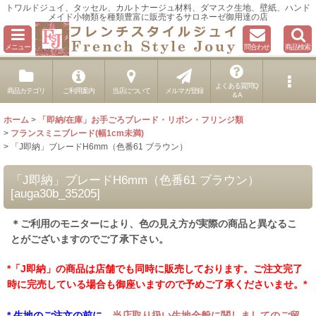
トワルドジュイ、タッセル、カルトナージュ材料、ダマスク生地、壁紙、ハンド
メイド小物類を種類豊富に販売するサロネーゼ御用達の店
メニュー
問合わせ
商品検索
よくある質問Q
商品カテゴリ
ご利用案内
当店について
メルマガ登録
＆A
ホーム
>
「即納/在庫」お手ごろブレード・リボン・フリンジ類
>
フランスミニブレード(幅1cm未満)
>
「J即納」ブレードH6mm（色番61 ブラウン）
「J即納」ブレードH6mm（色番61 ブラウン）
[
auga30b_35205
]
＊ご利用のモニターにより、色の見え方が実際の商品と異なるこ
とがございますのでご了承下さい。
*「J即納」の商品は店舗でも同時に販売しております。ご注文完了
時に完売している場合も御座いますので予めご了承くださいませ。*
* 生地のご注文の前に、
当店取り扱い生地全般に関しましてのご留