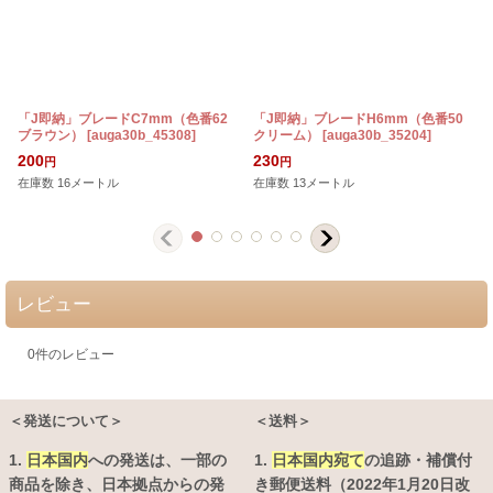
「J即納」ブレードC7mm（色番62
「J即納」ブレードH6mm（色番50
ブラウン）
[
auga30b_45308
]
クリーム）
[
auga30b_35204
]
200
230
円
円
在庫数 16メートル
在庫数 13メートル
レビュー
0
件のレビュー
＜発送について＞
＜送料＞
1.
日本国内
への発送は、
一部の
1.
日本国内宛て
の追跡・補償付
商品を除き、日本拠点からの発
き郵便送料（2022年1月20日改