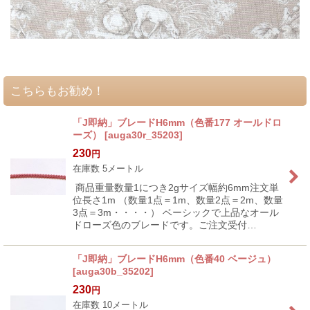
こちらもお勧め！
「J即納」ブレードH6mm（色番177 オールドロ
ーズ）
[
auga30r_35203
]
230
円
在庫数 5メートル
商品重量数量1につき2gサイズ幅約6mm注文単
位長さ1m （数量1点＝1m、数量2点＝2m、数量
3点＝3m・・・・） ベーシックで上品なオール
ドローズ色のブレードです。ご注文受付…
「J即納」ブレードH6mm（色番40 ベージュ）
[
auga30b_35202
]
230
円
在庫数 10メートル