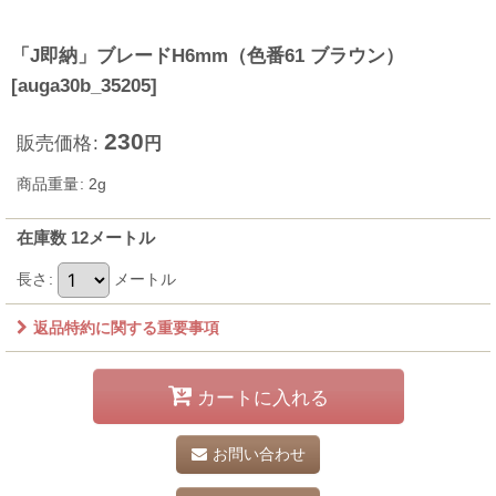
「J即納」ブレードH6mm（色番61 ブラウン）
[
auga30b_35205
]
230
販売価格
:
円
商品重量
:
2g
在庫数 12メートル
長さ
:
メートル
返品特約に関する重要事項
カートに入れる
お問い合わせ