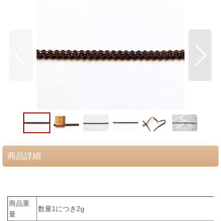
商品詳細
商品重
数量1につき2g
量