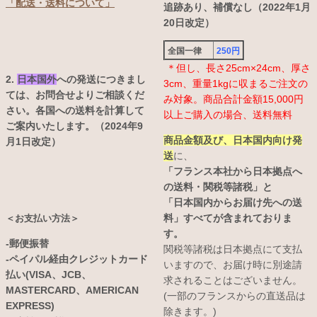
「配送・送料について」
追跡あり、補償なし（2022年1月
20日改定）
全国一律
250円
＊但し、長さ25cm×24cm、厚さ
2.
日本国外
への発送につきまし
3cm、重量1kgに収まるご注文の
ては、お問合せよりご相談くだ
み対象。商品合計金額15,000円
さい。各国への送料を計算して
以上ご購入の場合、送料無料
ご案内いたします。（2024年9
商品金額及び、日本国内向け発
月1日改定）
送
に、
「フランス本社から日本拠点へ
の送料・関税等諸税」と
「日本国内からお届け先への送
料」すべてが含まれておりま
＜お支払い方法＞
す。
-郵便振替
関税等諸税は日本拠点にて支払
-ペイパル経由クレジットカード
いますので、お届け時に別途請
払い(VISA、JCB、
求されることはございません。
MASTERCARD、AMERICAN
(一部のフランスからの直送品は
EXPRESS)
除きます。)