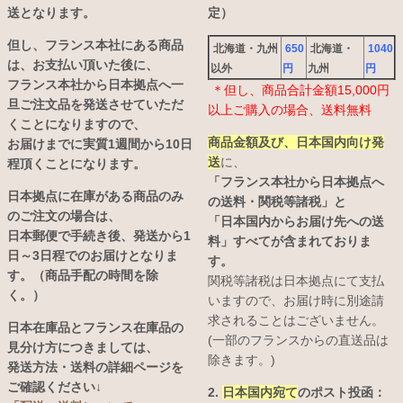
送となります。
定）
但し、フランス本社にある商品
北海道・九州
650
北海道・
1040
は、お支払い頂いた後に、
以外
円
九州
円
フランス本社から日本拠点へ一
＊但し、商品合計金額15,000円
旦ご注文品を発送させていただ
以上ご購入の場合、送料無料
くことになりますので、
商品金額及び、日本国内向け発
お届けまでに実質1週間から10日
送
に、
程頂くことになります。
「フランス本社から日本拠点へ
日本拠点に在庫がある商品のみ
の送料・関税等諸税」と
のご注文の場合は、
「日本国内からお届け先への送
日本郵便で手続き後、発送から1
料」すべてが含まれておりま
日～3日程でのお届けとなりま
す。
す。（商品手配の時間を除
関税等諸税は日本拠点にて支払
く。）
いますので、お届け時に別途請
求されることはございません。
日本在庫品とフランス在庫品の
(一部のフランスからの直送品は
見分け方につきましては、
除きます。)
発送方法・送料の詳細ページを
ご確認ください↓
2.
日本国内宛て
のポスト投函：