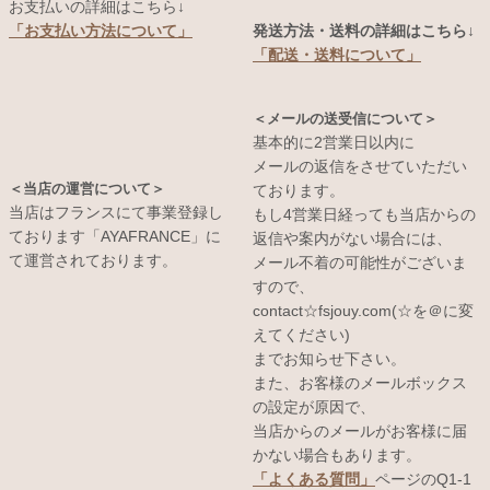
お支払いの詳細はこちら↓
発送方法・送料の詳細はこちら↓
「お支払い方法について」
「配送・送料について」
＜メールの送受信について＞
基本的に2営業日以内に
メールの返信をさせていただい
＜当店の運営について＞
ております。
当店はフランスにて事業登録し
もし4営業日経っても当店からの
ております「AYAFRANCE」に
返信や案内がない場合には、
て運営されております。
メール不着の可能性がございま
すので、
contact☆fsjouy.com(☆を＠に変
えてください)
までお知らせ下さい。
また、お客様のメールボックス
の設定が原因で、
当店からのメールがお客様に届
かない場合もあります。
「よくある質問」
ページのQ1-1