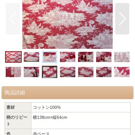
商品詳細
素材
コットン100%
柄のリピー
横138cm×縦64cm
ト
色
赤ベース