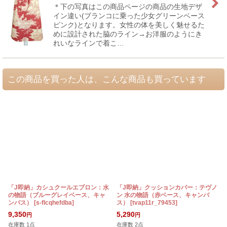
＊下の写真はこの商品ページの商品の生地デザ
イン違い(ブランコに乗った少女グリーンベース
ピンク)となります。女性の体を美しく魅せるた
めに設計された脇のライン→お洋服のようにき
れいなラインで着こ…
この商品を買った人は、こんな商品も買っています
「J即納」カシュクールエプロン：水
「J即納」クッションカバー：テヴノ
の物語（ブルーグレイベース、キャ
ン 水の物語（赤ベース、キャンバ
ンバス）
[
s-flcqhefdba
]
ス）
[
tvap11r_79453
]
[
9,350
5,290
円
円
在庫数 1点
在庫数 2点