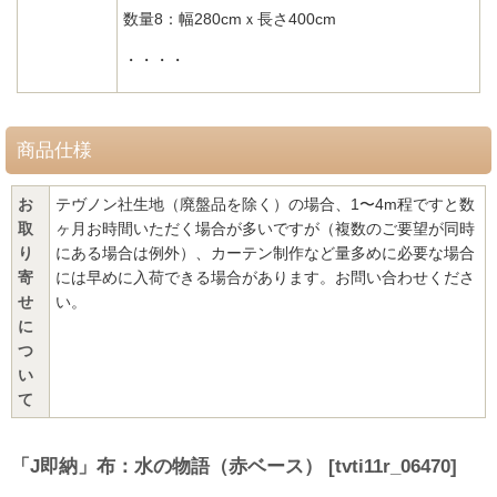
数量8：幅280cmｘ長さ400cm
・・・・
商品仕様
お
テヴノン社生地（廃盤品を除く）の場合、1〜4m程ですと数
取
ヶ月お時間いただく場合が多いですが（複数のご要望が同時
り
にある場合は例外）、カーテン制作など量多めに必要な場合
寄
には早めに入荷できる場合があります。お問い合わせくださ
せ
い。
に
つ
い
て
「J即納」布：水の物語（赤ベース）
[
tvti11r_06470
]