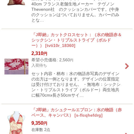
40cm フランス老舗生地メーカー テヴノン
Thevenon社 のクッションカバーです。(中身
のクッションはついておりません。カバーのみ
とな…
「J即納」カットクロスセット：（水の物語赤＆
シックシン・トリプルストライプ（ボルド
ー））
[
tvti10r_18360
]
2,310
円
希望小売価格
:
2,560
円
入荷待ち
セット内容・柄布：水の物語赤写真のデザイン
の出方は一例となります。デザインの位置指定
は受け付けておりません。 ・無地布：シックシ
ン・トリプルストライプ（ボルドー）両生地共
に幅70cmx長さ50cmサイ…
「J即納」カシュクールエプロン：水の物語（赤
ベース、キャンバス）
[
s-flcqhefdrg
]
9,350
円
在庫数 2点