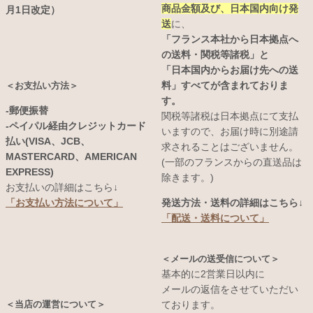
商品金額及び、日本国内向け発
月1日改定）
送
に、
「フランス本社から日本拠点へ
の送料・関税等諸税」と
「日本国内からお届け先への送
料」すべてが含まれておりま
＜お支払い方法＞
す。
-郵便振替
関税等諸税は日本拠点にて支払
-ペイパル経由クレジットカード
いますので、お届け時に別途請
払い(VISA、JCB、
求されることはございません。
MASTERCARD、AMERICAN
(一部のフランスからの直送品は
EXPRESS)
除きます。)
お支払いの詳細はこちら↓
発送方法・送料の詳細はこちら↓
「お支払い方法について」
「配送・送料について」
＜メールの送受信について＞
基本的に2営業日以内に
メールの返信をさせていただい
＜当店の運営について＞
ております。