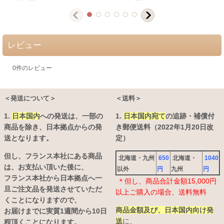
レビュー
0
件のレビュー
＜発送について＞
＜送料＞
1.
日本国内
への発送は、
一部の
1.
日本国内宛て
の追跡・補償付
商品を除き、日本拠点からの発
き郵便送料（2022年1月20日改
送となります。
定）
但し、フランス本社にある商品
北海道・九州
650
北海道・
1040
は、お支払い頂いた後に、
以外
円
九州
円
フランス本社から日本拠点へ一
＊但し、商品合計金額15,000円
旦ご注文品を発送させていただ
以上ご購入の場合、送料無料
くことになりますので、
商品金額及び、日本国内向け発
お届けまでに実質1週間から10日
送
に、
程頂くことになります。