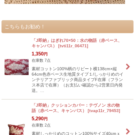
こちらもお勧め！
「J即納」はぎれ70×50：水の物語（赤ベース、
キャンバス）
[
tvti11r_06471
]
1,350
円
在庫数 7点
素材コットン100%柄のリピート横138cm×縦
64cm色赤ベース生地質タイプ１/しっかりめのイ
ンテリアファブリック商品タイプF在庫（フラン
ス本店で在庫）（お支払い確認から2営業日内発
送。…
「J即納」クッションカバー：テヴノン 水の物
語（赤ベース、キャンバス）
[
tvap11r_79453
]
5,290
円
在庫数 2点
素材しっかりめのコットン100%サイズ40cmｘ