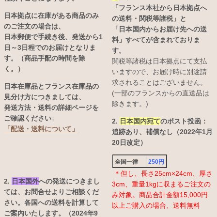
「フランス本社から日本拠点へ
日本拠点に在庫がある商品のみ
の送料・関税等諸税」と
のご注文の場合は、
「日本国内からお届け先への送
日本郵便で手続き後、発送から1
料」すべてが含まれておりま
日～3日程でのお届けとなりま
す。
す。（商品手配の時間を除
関税等諸税は日本拠点にて支払
く。）
いますので、お届け時に別途請
求されることはございません。
日本在庫品とフランス在庫品の
(一部のフランスからの直送品は
見分け方につきましては、
除きます。)
発送方法・送料の詳細ページを
ご確認ください↓
2.
日本国内宛て
のポスト投函：
「配送・送料について」
追跡あり、補償なし（2022年1月
20日改定）
全国一律
250円
＊但し、長さ25cm×24cm、厚さ
2.
日本国外
への発送につきまし
3cm、重量1kgに収まるご注文の
ては、お問合せよりご相談くだ
み対象。商品合計金額15,000円
さい。各国への送料を計算して
以上ご購入の場合、送料無料
ご案内いたします。（2024年9