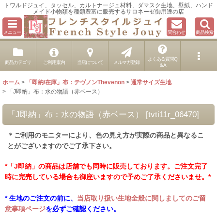
トワルドジュイ、タッセル、カルトナージュ材料、ダマスク生地、壁紙、ハンド
メイド小物類を種類豊富に販売するサロネーゼ御用達の店
メニュー
問合わせ
商品検索
よくある質問Q
商品カテゴリ
ご利用案内
当店について
メルマガ登録
＆A
ホーム
>
「即納/在庫」布：テヴノンThevenon
>
通常サイズ生地
>
「J即納」布：水の物語（赤ベース）
「J即納」布：水の物語（赤ベース）
[
tvti11r_06470
]
＊ご利用のモニターにより、色の見え方が実際の商品と異なるこ
とがございますのでご了承下さい。
*「J即納」の商品は店舗でも同時に販売しております。ご注文完了
時に完売している場合も御座いますので予めご了承くださいませ。*
* 生地のご注文の前に、
当店取り扱い生地全般に関しましてのご留
意事項ページ
を必ずご確認ください。