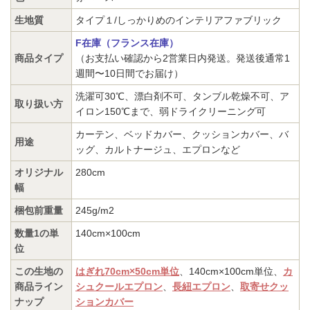
生地質
タイプ１/しっかりめのインテリアファブリック
F在庫（フランス在庫）
商品タイプ
（お支払い確認から2営業日内発送。発送後通常1
週間〜10日間でお届け）
洗濯可30℃、漂白剤不可、タンブル乾燥不可、ア
取り扱い方
イロン150℃まで、弱ドライクリーニング可
カーテン、ベッドカバー、クッションカバー、バ
用途
ッグ、カルトナージュ、エプロンなど
オリジナル
280cm
幅
梱包前重量
245g/m2
数量1の単
140cm×100cm
位
この生地の
はぎれ70cm×50cm単位
、140cm×100cm単位、
カ
商品ライン
シュクールエプロン
、
長紐エプロン
、
取寄せクッ
ナップ
ションカバー