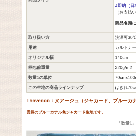
J即納（日
（お支払い
商品名頭
取り扱い方
洗濯可30
用途
カルトナ
オリジナル幅
140cm
梱包前重量
320g/m2
数量1の単位
70cmx100
この生地の商品ラインナップ
はぎれ70c
Thevenon：ヌアージュ（ジャカード、ブルーカ
雲柄のブルーカナル色ジャカード生地です。
「数量1