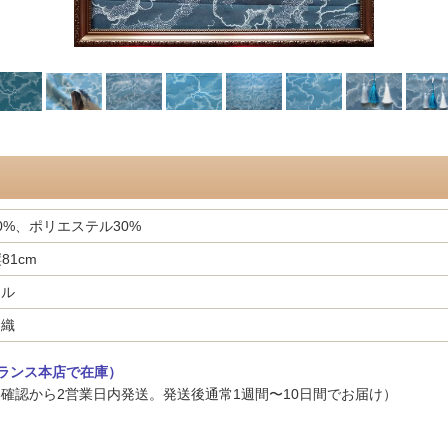
0%、ポリエステル30%
81cm
ナル
ド織
ランス本店で在庫）
確認から2営業日内発送。発送後通常1週間〜10日間でお届け）
、