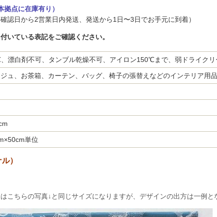
本拠点に在庫有り）
確認日から2営業日内発送、発送から1日〜3日でお手元に到着）
に付いている表記をご確認ください。
℃、漂白剤不可、タンブル乾燥不可、アイロン150℃まで、弱ドライク
ージュ、お茶箱、カーテン、バッグ、椅子の張替えなどのインテリア用
cm
m×50cm単位
ナル）
」はこちらの写真↓と同じサイズになりますが、デザインの出方は一例と