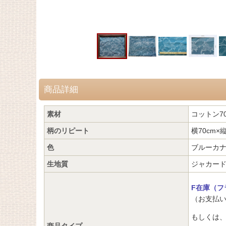
商品詳細
素材
コットン7
柄のリピート
横70cm×縦
色
ブルーカ
生地質
ジャカー
F在庫（フ
（お支払い
もしくは
商品タイプ