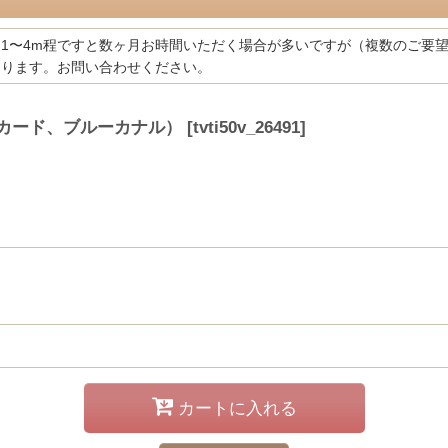
1〜4m程ですと数ヶ月お時間いただく場合が多いですが（複数のご要
あります。お問い合わせください。
ャカード、ブルーカナル）
[
tvti50v_26491
]
カートに入れる