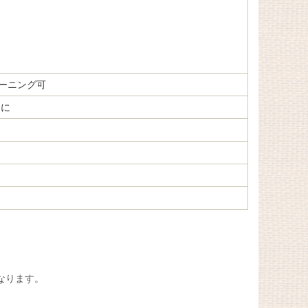
リーニング可
品に
なります。