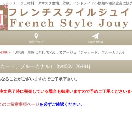
、カルトナージュ材料、ダマスク生地、壁紙、ハンドメイド小物類を種類豊富に販
当店について
メルマガ登録
の他柄
>
「J即納」廃盤はぎれ70×50：ヌアージュ（ジャカード、ブルーカナル）
ャカード、ブルーカナル）
[
tvti50v_26491
]
異なることがございますのでご了承下さい。
ご注文完了時に完売している場合も御座いますので予めご了承くださいま
てのご留意事項ページ
を必ずご確認ください。