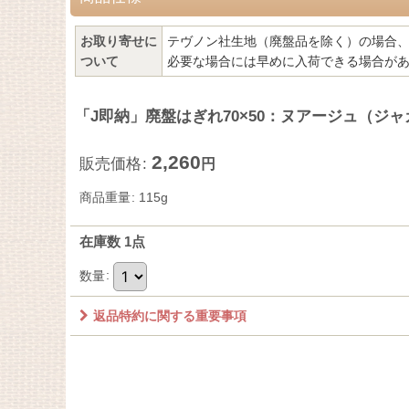
お取り寄せに
テヴノン社生地（廃盤品を除く）の場合、
ついて
必要な場合には早めに入荷できる場合が
「J即納」廃盤はぎれ70×50：ヌアージュ（ジ
2,260
販売価格
:
円
商品重量
:
115g
在庫数 1点
数量
:
返品特約に関する重要事項