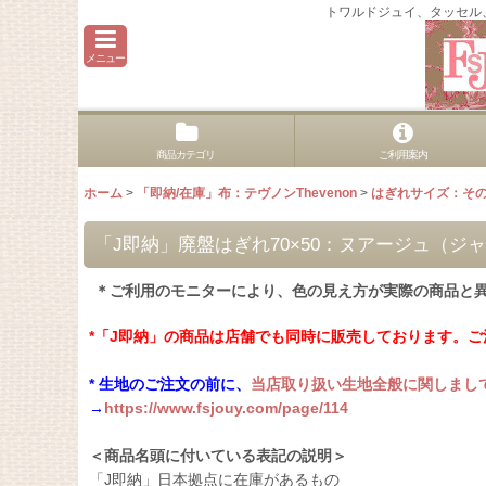
トワルドジュイ、タッセル
メニュー
商品カテゴリ
ご利用案内
ホーム
>
「即納/在庫」布：テヴノンThevenon
>
はぎれサイズ：そ
「J即納」廃盤はぎれ70×50：ヌアージュ（ジ
＊ご利用のモニターにより、色の見え方が実際の商品と
*「J即納」の商品は店舗でも同時に販売しております。
* 生地のご注文の前に、
当店取り扱い生地全般に関しまし
→
https://www.fsjouy.com/page/114
＜商品名頭に付いている表記の説明＞
「J即納」日本拠点に在庫があるもの