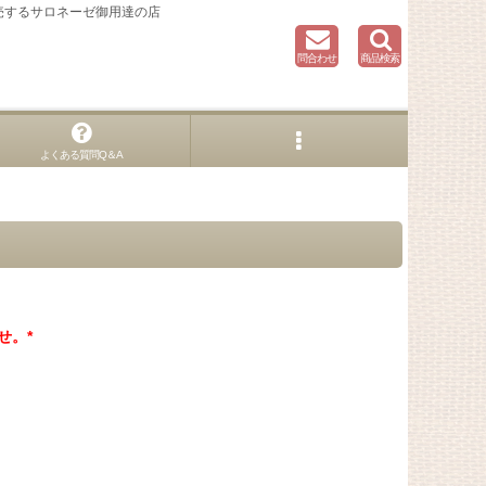
売するサロネーゼ御用達の店
問合わせ
商品検索
よくある質問Q＆A
せ。*