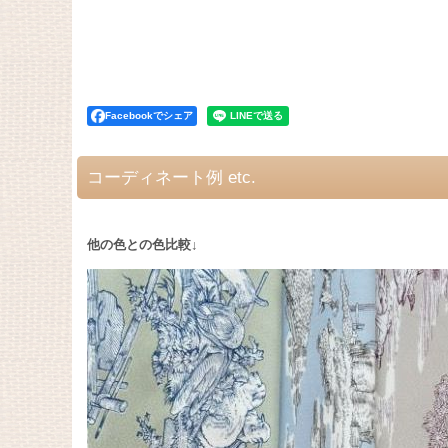
Facebookでシェア
コーディネート例 etc.
他の色との色比較↓