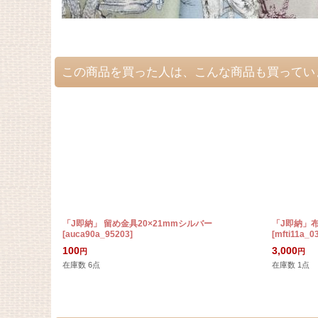
この商品を買った人は、こんな商品も買ってい
「J即納」 留め金具20×21mmシルバー
「J即納」
[
auca90a_95203
]
[
mfti11a_0
100
3,000
円
円
在庫数 6点
在庫数 1点