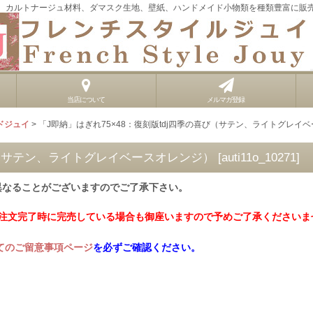
、カルトナージュ材料、ダマスク生地、壁紙、ハンドメイド小物類を種類豊富に販
当店について
メルマガ登録
ドジュイ
>
「J即納」はぎれ75×48：復刻版tdj四季の喜び（サテン、ライトグレイ
喜び（サテン、ライトグレイベースオレンジ）
[
auti11o_10271
]
異なることがございますのでご了承下さい。
ご注文完了時に完売している場合も御座いますので予めご了承くださいま
てのご留意事項ページ
を必ずご確認ください。