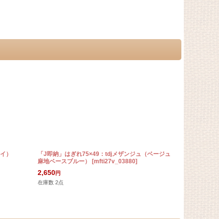
レイ）
「J即納」はぎれ75×49：tdjメザンジュ（ベージュ
「J即納」はぎ
麻地ベースブルー）
[
mfti27v_03880
]
トライトグリ
2,650
4,310
円
円
在庫数 2点
在庫数 3点