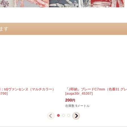
ます
布：tdjヴァンセンヌ（マルチカラー）
「J即納」ブレードC7mm（色番31 グ
3700
]
[
auga30r_45307
]
200
円
在庫数 9メートル