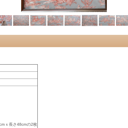
cmｘ長さ48cmの2枚