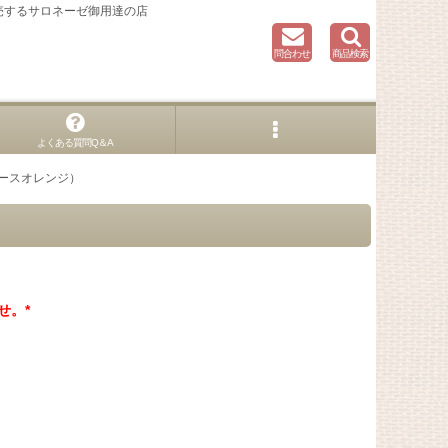
売するサロネーゼ御用達の店
問合わせ
商品検索
よくある質問Q＆A
ベースオレンジ）
せ。*