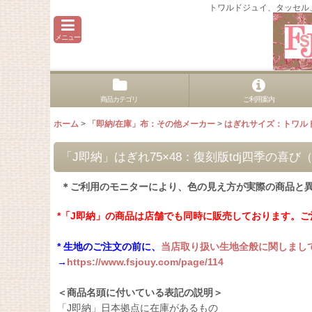
トワルドジュイ、タッセル
メニュー
商品カテゴリ
ご利用案内
ホーム
>
「即納/在庫」布：その他メーカー
>
はぎれサイズ：トワル
「J即納」はぎれ75×48：復刻版tdj四季の
＊ご利用のモニターにより、色の見え方が実際の商品と
*「J即納」の商品は店舗でも同時に販売しております。
* 生地のご注文の前に、
当店取り扱い生地全般に関しまし
→
https://www.fsjouy.com/page/114
＜商品名頭に付いている表記の説明＞
「J即納」日本拠点に在庫があるもの