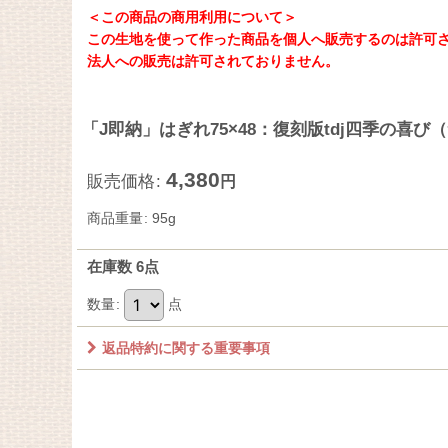
＜この商品の商用利用について＞
この生地を使って作った商品を個人へ販売するのは許可
法人への販売は許可されておりません。
「J即納」はぎれ75×48：復刻版tdj四季の喜
4,380
販売価格
:
円
商品重量
:
95g
在庫数 6点
数量
:
点
返品特約に関する重要事項