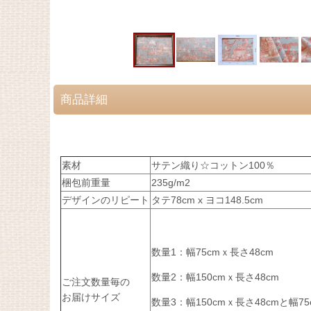
商品詳細
素材
サテン織り☆コットン100％
梱包前重量
235g/m2
デザインのリピート
タテ78cm x ヨコ148.5cm
数量1：幅75cmｘ長さ48cm
数量2：幅150cmｘ長さ48cm
ご注文数量毎の
お届けサイズ
数量3：幅150cmｘ長さ48cmと幅75