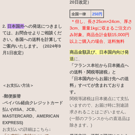
20日改定）
全国一律
250円
＊但し、長さ25cm×24cm、厚さ
2.
日本国外
への発送につきまし
3cm、重量1kgに収まるご注文の
ては、お問合せよりご相談くだ
み対象。商品合計金額15,000円
さい。各国への送料を計算して
以上ご購入の場合、送料無料
ご案内いたします。（2024年9
商品金額及び、日本国内向け発
月1日改定）
送
に、
「フランス本社から日本拠点へ
の送料・関税等諸税」と
「日本国内からお届け先への送
料」すべてが含まれておりま
＜お支払い方法＞
す。
-郵便振替
関税等諸税は日本拠点にて支払
-ペイパル経由クレジットカード
いますので、お届け時に別途請
払い(VISA、JCB、
求されることはございません。
MASTERCARD、AMERICAN
(一部のフランスからの直送品は
EXPRESS)
除きます。)
お支払いの詳細はこちら↓