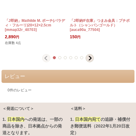
「J即納」Mathilde M. ポーチ(パラデ
「J即納/F在庫」つまみ金具：プチポ
ィ・フルーリ)20×12×2.5cm
ルト（シャンパンゴールド）
[
mmap32r_40703
]
[
auca90a_77504
]
[
2,890
150
円
円
在庫数 4点
レビュー
0
件のレビュー
＜発送について＞
＜送料＞
1.
日本国内
への発送は、
一部の
1.
日本国内宛て
の追跡・補償付
商品を除き、日本拠点からの発
き郵便送料（2022年1月20日改
送となります。
定）