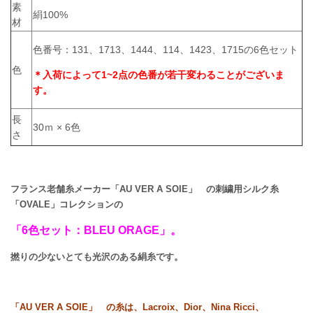
素
絹100%
材
色番号：131、1713、1444、114、1423、1715の6色セット
色
＊入荷によって1~2点の色番が若干変わることがございま
す。
長
30ｍ × 6色
さ
フランス老舗糸メーカー「AU VER A SOIE」 の刺繍用シルク糸
「OVALE」コレクションの
「6色セット：BLEU ORAGE」。
撚りの少ないとても光沢のある絹糸です。
「AU VER A SOIE」 の糸は、Lacroix、Dior、Nina Ricci、