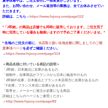
夏季休業中は、ご注文受付に一部変更がございます。
また、お問い合わせ、メール返信等の業務は、全てお休みさせてい
ただきます。
詳細は、こちら→
https://www.fsjouy.com/page/112
*「J即納」の商品は店舗でも同時に販売しております。ご注文完了
時に完売している場合も御座いますので予めご了承くださいませ。*
* 生地のご注文の前に、
当店取り扱い生地全般に関しましてのご留
意事項ページ
を必ずご確認ください。
→
https://www.fsjouy.com/page/114
＜商品名頭に付いている表記の説明＞
「J即納」日本拠点に在庫があるもの
「移動中」在庫商品がフランスから日本に輸送中のもの
「J即納/F在庫」日本拠点とフランス本店両方に在庫があるもの
「F在庫」フランス本店に在庫があるもの
「取寄せ」メーカーに発注が必要になる商品
詳細はこちらのページをご参照ください
→
http://www.fsjouy.com/page/82