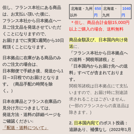
但し、フランス本社にある商品
北海道・九州
650
北海道・
1040
は、お支払い頂いた後に、
以外
円
九州
円
フランス本社から日本拠点へ一
＊但し、商品合計金額15,000円
旦ご注文品を発送させていただ
以上ご購入の場合、送料無料
くことになりますので、
商品金額及び、日本国内向け発
お届けまでに実質1週間から10日
送
に、
程頂くことになります。
「フランス本社から日本拠点へ
日本拠点に在庫がある商品のみ
の送料・関税等諸税」と
のご注文の場合は、
「日本国内からお届け先への送
日本郵便で手続き後、発送から1
料」すべてが含まれておりま
日～3日程でのお届けとなりま
す。
す。（商品手配の時間を除
関税等諸税は日本拠点にて支払
く。）
いますので、お届け時に別途請
求されることはございません。
日本在庫品とフランス在庫品の
(一部のフランスからの直送品は
見分け方につきましては、
除きます。)
発送方法・送料の詳細ページを
ご確認ください↓
2.
日本国内宛て
のポスト投函：
「配送・送料について」
追跡あり、補償なし（2022年1月