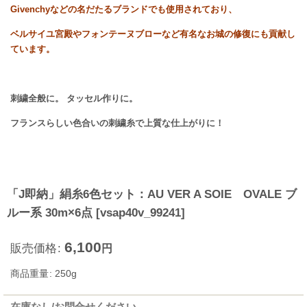
Givenchy
などの
名だたるブランドでも使用されており、
ベルサイユ宮殿やフォンテーヌブローなど有名なお城の修復にも貢献し
ています。
刺繍全般に。 タッセル作りに。
フランスらしい色合いの刺繍糸で上質な仕上がりに！
「J即納」絹糸6色セット：AU VER A SOIE OVALE ブ
ルー系 30m×6点
[
vsap40v_99241
]
6,100
販売価格
:
円
商品重量
:
250g
在庫なし/お問合せください