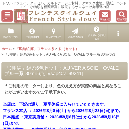
トワルドジュイ、タッセル、カルトナージュ材料、ダマスク生地、壁紙、ハンド
メイド小物類を種類豊富に販売するサロネーゼ御用達の店
メニュー
問合わせ
商品検索
よくある質問Q
商品カテゴリ
ご利用案内
当店について
メルマガ登録
＆A
ホーム
>
「即納/在庫」フランス糸
>
糸（セット）
>
「J即納」絹糸6色セット：AU VER A SOIE OVALE ブルー系 30m×6点
「J即納」絹糸6色セット：AU VER A SOIE OVALE
ブルー系 30m×6点
[
vsap40v_99241
]
＊ご利用のモニターにより、色の見え方が実際の商品と異なるこ
とがございますのでご了承下さい。
当店は、下記の通り、夏季休業に入らせていただきます。
フランス本店 ： 2026年8月8日(土) から2026年8月23日(日)まで。
日本拠点 ・東京実店舗： 2026年8月8日(土) から2026年8月16日
(日)まで。