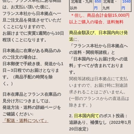
但し、フランス本社にある商品
北海道・九州
650
北海道・
1040
は、お支払い頂いた後に、
以外
円
九州
円
フランス本社から日本拠点へ一
＊但し、商品合計金額15,000円
旦ご注文品を発送させていただ
以上ご購入の場合、送料無料
くことになりますので、
商品金額及び、日本国内向け発
お届けまでに実質1週間から10日
送
に、
程頂くことになります。
「フランス本社から日本拠点へ
日本拠点に在庫がある商品のみ
の送料・関税等諸税」と
のご注文の場合は、
「日本国内からお届け先への送
日本郵便で手続き後、発送から1
料」すべてが含まれておりま
日～3日程でのお届けとなりま
す。
す。（商品手配の時間を除
関税等諸税は日本拠点にて支払
く。）
いますので、お届け時に別途請
求されることはございません。
日本在庫品とフランス在庫品の
(一部のフランスからの直送品は
見分け方につきましては、
除きます。)
発送方法・送料の詳細ページを
ご確認ください↓
2.
日本国内宛て
のポスト投函：
「配送・送料について」
追跡あり、補償なし（2022年1月
20日改定）