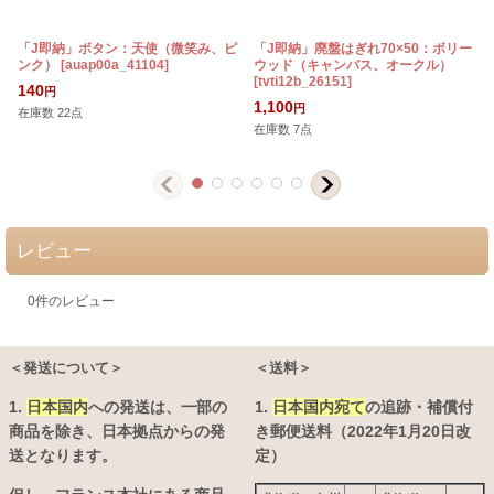
「J即納」ボタン：天使（微笑み、ピ
「J即納」廃盤はぎれ70×50：ボリー
ンク）
[
auap00a_41104
]
ウッド（キャンバス、オークル）
[
tvti12b_26151
]
140
円
1,100
円
在庫数 22点
在庫数 7点
レビュー
0
件のレビュー
＜発送について＞
＜送料＞
1.
日本国内
への発送は、
一部の
1.
日本国内宛て
の追跡・補償付
商品を除き、日本拠点からの発
き郵便送料（2022年1月20日改
送となります。
定）