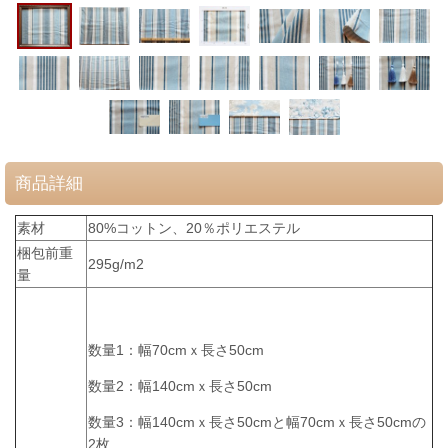
商品詳細
素材
80%コットン、20％ポリエステル
梱包前重
295g/m2
量
数量1：幅70cmｘ長さ50cm
数量2：幅140cmｘ長さ50cm
数量3：幅140cmｘ長さ50cmと幅70cmｘ長さ50cmの
2枚