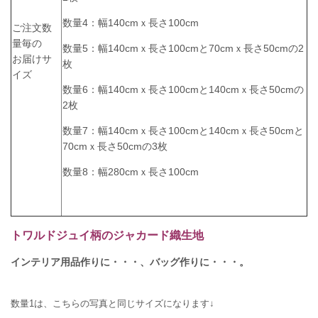
数量4：幅140cmｘ長さ100cm
ご注文数
量毎の
数量5：幅
140cmｘ長さ100cmと
70cmｘ長さ50cm
の2
お届けサ
枚
イズ
数量6：
幅
140cmｘ長さ100cmと14
0cmｘ長さ50cm
の
2枚
数量7：
幅
140cmｘ長さ100cmと140cmｘ長さ50cmと
70cmｘ長さ50cm
の3枚
数量8：幅280cmｘ長さ100cm
トワルドジュイ柄のジャカード織生地
インテリア用品作りに・・・、バッグ作りに・・・。
数量1は、こちらの写真と同じサイズになります↓