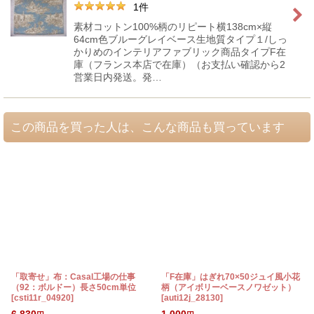
1
件
素材コットン100%柄のリピート横138cm×縦
64cm色ブルーグレイベース生地質タイプ１/しっ
かりめのインテリアファブリック商品タイプF在
庫（フランス本店で在庫）（お支払い確認から2
営業日内発送。発…
この商品を買った人は、こんな商品も買っています
「取寄せ」布：Casal工場の仕事
「F在庫」はぎれ70×50ジュイ風小花
（92：ボルドー）長さ50cm単位
柄（アイボリーベースノワゼット）
[
csti11r_04920
]
[
auti12j_28130
]
6,830
1,000