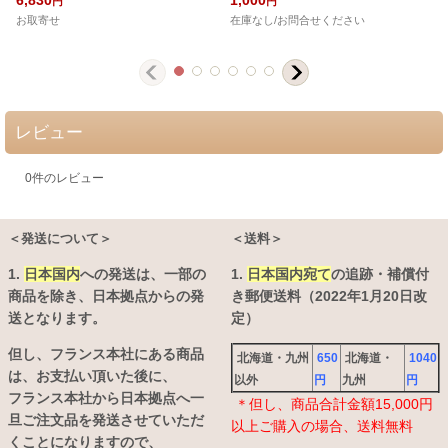
円
円
お取寄せ
在庫なし/お問合せください
レビュー
0
件のレビュー
＜発送について＞
＜送料＞
1.
日本国内
への発送は、
一部の
1.
日本国内宛て
の追跡・補償付
商品を除き、日本拠点からの発
き郵便送料（2022年1月20日改
送となります。
定）
但し、フランス本社にある商品
北海道・九州
650
北海道・
1040
は、お支払い頂いた後に、
以外
円
九州
円
フランス本社から日本拠点へ一
＊但し、商品合計金額15,000円
旦ご注文品を発送させていただ
以上ご購入の場合、送料無料
くことになりますので、