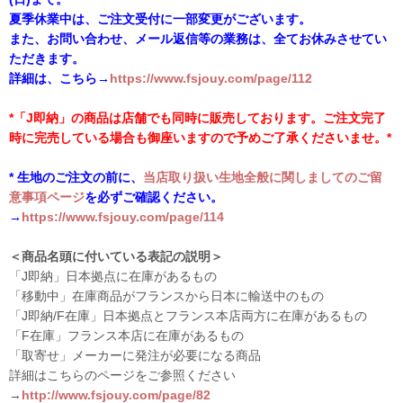
夏季休業中は、ご注文受付に一部変更がございます。
また、お問い合わせ、メール返信等の業務は、全てお休みさせてい
ただきます。
詳細は、こちら→
https://www.fsjouy.com/page/112
*「J即納」の商品は店舗でも同時に販売しております。ご注文完了
時に完売している場合も御座いますので予めご了承くださいませ。*
* 生地のご注文の前に、
当店取り扱い生地全般に関しましてのご留
意事項ページ
を必ずご確認ください。
→
https://www.fsjouy.com/page/114
＜商品名頭に付いている表記の説明＞
「J即納」日本拠点に在庫があるもの
「移動中」在庫商品がフランスから日本に輸送中のもの
「J即納/F在庫」日本拠点とフランス本店両方に在庫があるもの
「F在庫」フランス本店に在庫があるもの
「取寄せ」メーカーに発注が必要になる商品
詳細はこちらのページをご参照ください
→
http://www.fsjouy.com/page/82