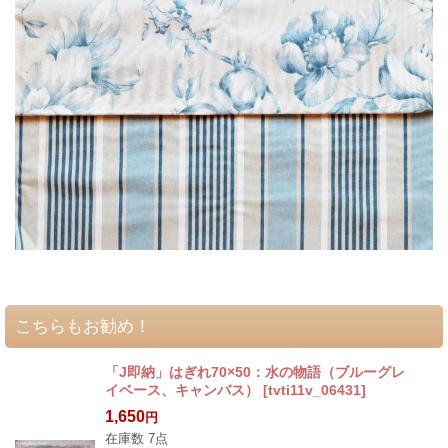
こちらもお勧め！
「J即納」はぎれ70×50：水の物語（ブルーグレ
イベース、キャンバス）
[
tvti11v_06431
]
1,650
円
在庫数 7点