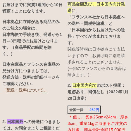
商品金額及び、日本国内向け発
お届けまでに実質1週間から10日
送
に、
程頂くことになります。
「フランス本社から日本拠点へ
日本拠点に在庫がある商品のみ
の送料・関税等諸税」と
のご注文の場合は、
「日本国内からお届け先への送
日本郵便で手続き後、発送から1
料」すべてが含まれておりま
日～3日程でのお届けとなりま
す。
す。（商品手配の時間を除
関税等諸税は日本拠点にて支払
く。）
いますので、お届け時に別途請
求されることはございません。
日本在庫品とフランス在庫品の
(一部のフランスからの直送品は
見分け方につきましては、
除きます。)
発送方法・送料の詳細ページを
ご確認ください↓
2.
日本国内宛て
のポスト投函：
「配送・送料について」
追跡あり、補償なし（2022年1月
20日改定）
全国一律
250円
＊但し、長さ25cm×24cm、厚さ
2.
日本国外
への発送につきまし
3cm、重量1kgに収まるご注文の
ては、お問合せよりご相談くだ
み対象。商品合計金額15,000円