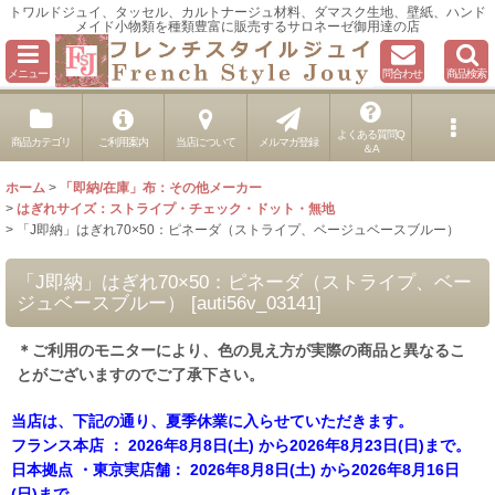
トワルドジュイ、タッセル、カルトナージュ材料、ダマスク生地、壁紙、ハンド
メイド小物類を種類豊富に販売するサロネーゼ御用達の店
メニュー
問合わせ
商品検索
よくある質問Q
商品カテゴリ
ご利用案内
当店について
メルマガ登録
＆A
ホーム
>
「即納/在庫」布：その他メーカー
>
はぎれサイズ：ストライプ・チェック・ドット・無地
>
「J即納」はぎれ70×50：ピネーダ（ストライプ、ベージュベースブルー）
「J即納」はぎれ70×50：ピネーダ（ストライプ、ベー
ジュベースブルー）
[
auti56v_03141
]
＊ご利用のモニターにより、色の見え方が実際の商品と異なるこ
とがございますのでご了承下さい。
当店は、下記の通り、夏季休業に入らせていただきます。
フランス本店 ： 2026年8月8日(土) から2026年8月23日(日)まで。
日本拠点 ・東京実店舗： 2026年8月8日(土) から2026年8月16日
(日)まで。