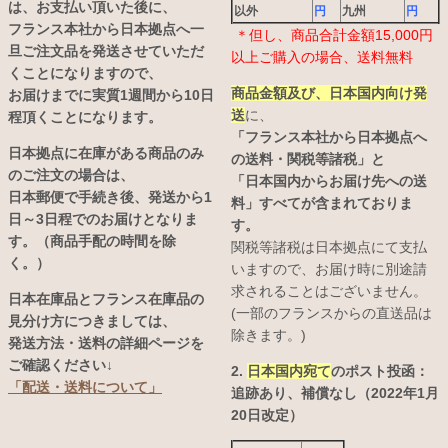
は、お支払い頂いた後に、
以外
円
九州
円
フランス本社から日本拠点へ一
＊但し、商品合計金額15,000円
旦ご注文品を発送させていただ
以上ご購入の場合、送料無料
くことになりますので、
商品金額及び、日本国内向け発
お届けまでに実質1週間から10日
送
に、
程頂くことになります。
「フランス本社から日本拠点へ
日本拠点に在庫がある商品のみ
の送料・関税等諸税」と
のご注文の場合は、
「日本国内からお届け先への送
日本郵便で手続き後、発送から1
料」すべてが含まれておりま
日～3日程でのお届けとなりま
す。
す。（商品手配の時間を除
関税等諸税は日本拠点にて支払
く。）
いますので、お届け時に別途請
求されることはございません。
日本在庫品とフランス在庫品の
(一部のフランスからの直送品は
見分け方につきましては、
除きます。)
発送方法・送料の詳細ページを
ご確認ください↓
2.
日本国内宛て
のポスト投函：
「配送・送料について」
追跡あり、補償なし（2022年1月
20日改定）