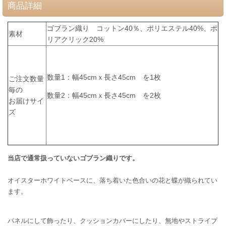
商品詳細
ゴブラン織り コットン40％、ポリエステル40%、ポ
素材
リアクリック20%
数量1：幅45cmｘ長さ45cm
を1枚
ご注文数量
毎の
数量2：
幅45cmｘ長さ45cm を2枚
お届けサイ
ズ
当店で通常扱っていないゴブラン織りです。
オイスターホワイトベースに、落ち着いた色合いの花と蝶が織られてい
ます。
パネルにして飾ったり、クッションカバーにしたり、無地やストライプ