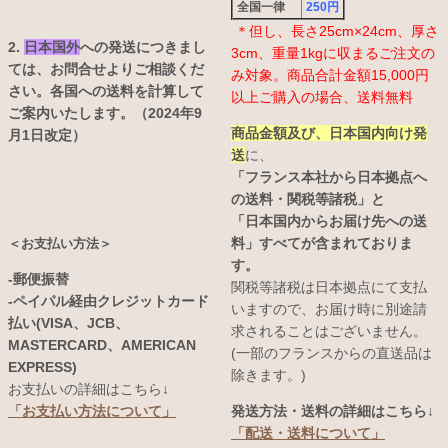
全国一律
250円
＊但し、長さ25cm×24cm、厚さ
2.
日本国外
への発送につきまし
3cm、重量1kgに収まるご注文の
ては、お問合せよりご相談くだ
み対象。商品合計金額15,000円
さい。各国への送料を計算して
以上ご購入の場合、送料無料
ご案内いたします。（2024年9
商品金額及び、日本国内向け発
月1日改定）
送
に、
「フランス本社から日本拠点へ
の送料・関税等諸税」と
「日本国内からお届け先への送
料」すべてが含まれておりま
＜お支払い方法＞
す。
-郵便振替
関税等諸税は日本拠点にて支払
-ペイパル経由クレジットカード
いますので、お届け時に別途請
払い(VISA、JCB、
求されることはございません。
MASTERCARD、AMERICAN
(一部のフランスからの直送品は
EXPRESS)
除きます。)
お支払いの詳細はこちら↓
発送方法・送料の詳細はこちら↓
「お支払い方法について」
「配送・送料について」