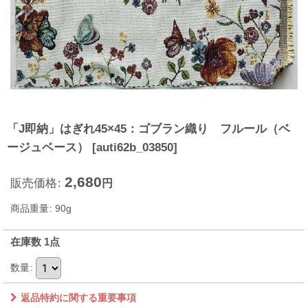
「J即納」はぎれ45×45：ゴブラン織り フルール（ベ
ージュベース）
[
auti62b_03850
]
2,680
販売価格
:
円
商品重量
:
90g
在庫数 1点
数量
:
返品特約に関する重要事項