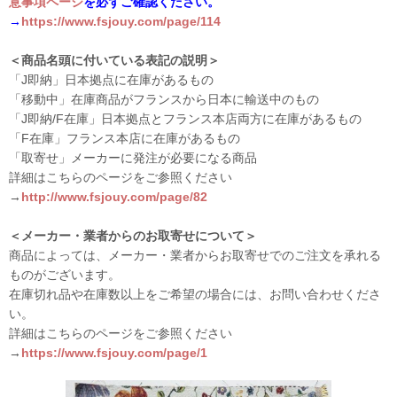
意事項ページ
を必ずご確認ください。
→
https://www.fsjouy.com/page/114
＜商品名頭に付いている表記の説明＞
「J即納」日本拠点に在庫があるもの
「移動中」在庫商品がフランスから日本に輸送中のもの
「J即納/F在庫」日本拠点とフランス本店両方に在庫があるもの
「F在庫」フランス本店に在庫があるもの
「取寄せ」メーカーに発注が必要になる商品
詳細はこちらのページをご参照ください
→
http://www.fsjouy.com/page/82
＜メーカー・業者からのお取寄せについて＞
商品によっては、メーカー・業者からお取寄せでのご注文を承れる
ものがございます。
在庫切れ品や在庫数以上をご希望の場合には、お問い合わせくださ
い。
詳細はこちらのページをご参照ください
→
https://www.fsjouy.com/page/1