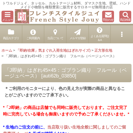
トワルドジュイ、タッセル、カルトナージュ材料、ダマスク生地、壁紙、ハンド
メイド小物類を種類豊富に販売するサロネーゼ御用達の店
メニュー
問合わせ
商品検索
よくある質問Q
商品カテゴリ
ご利用案内
当店について
メルマガ登録
＆A
ホーム
>
「即納/在庫」気まぐれ入荷生地(はぎれサイズ)
>
正方形生地
>
「J即納」はぎれ45×45：ゴブラン織り フルール（ベージュベース）
「J即納」はぎれ45×45：ゴブラン織り フルール（ベ
ージュベース）
[
auti62b_03850
]
＊ご利用のモニターにより、色の見え方が実際の商品と異なるこ
とがございますのでご了承下さい。
*「J即納」の商品は店舗でも同時に販売しております。ご注文完了
時に完売している場合も御座いますので予めご了承くださいませ。*
* 生地のご注文の前に、
当店取り扱い生地全般に関しましてのご留