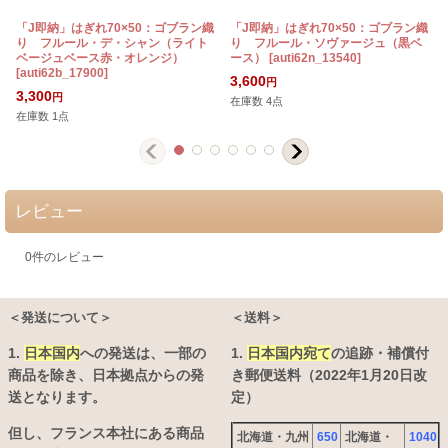
「J即納」はぎれ70×50：ゴブラン織
「J即納」はぎれ70×50：ゴブラン織
り フルール・デ・シャン（ライト
り フルール・ソヴァージュ（黒ベ
ベージュベース赤・オレンジ）
ース）
[
auti62n_13540
]
[
auti62b_17900
]
3,600
円
3,300
円
在庫数 4点
在庫数 1点
レビュー
0
件のレビュー
＜発送について＞
＜送料＞
1.
日本国内
への発送は、
一部の
1.
日本国内宛て
の追跡・補償付
商品を除き、日本拠点からの発
き郵便送料（2022年1月20日改
送となります。
定）
但し、フランス本社にある商品
北海道・九州
650
北海道・
1040