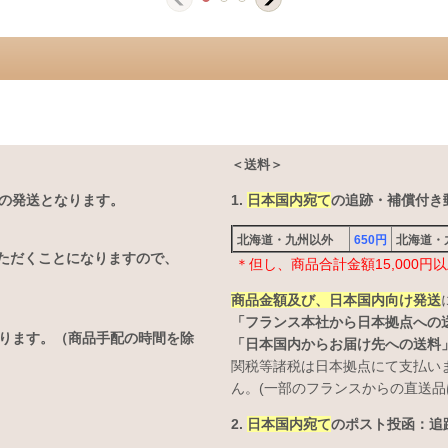
＜送料＞
の発送となります。
1.
日本国内宛て
の追跡・補償付き郵
北海道・九州以外
650円
北海道
ただくことになりますので、
＊但し、商品合計金額15,000
商品金額及び、日本国内向け発送
「フランス本社から日本拠点への
なります。（商品手配の時間を除
「日本国内からお届け先への送料
関税等諸税は日本拠点にて支払い
ん。(一部のフランスからの直送品
2.
日本国内宛て
のポスト投函：追跡