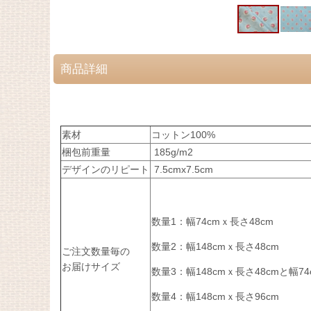
商品詳細
素材
コットン100%
梱包前重量
185g/m2
デザインのリピート
7.5cmx7.5cm
数量1：幅74cmｘ長さ48cm
数量2：幅148cmｘ長さ48cm
ご注文数量毎の
お届けサイズ
数量3：幅148cmｘ長さ48cmと幅74
数量4：幅148cmｘ長さ96cm