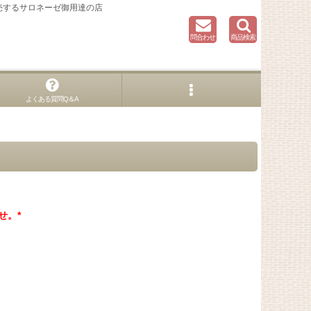
売するサロネーゼ御用達の店
問合わせ
商品検索
よくある質問Q＆A
せ。*