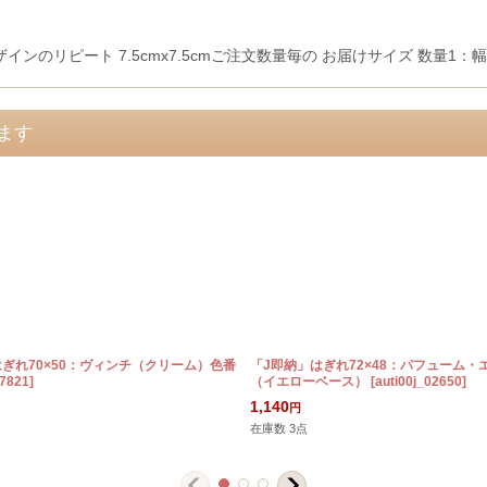
ザインのリピート 7.5cmx7.5cmご注文数量毎の お届けサイズ 数量1：幅
ます
はぎれ70×50：ヴィンチ（クリーム）色番
「J即納」はぎれ72×48：パフューム・
17821
]
（イエローベース）
[
auti00j_02650
]
1,140
円
在庫数 3点