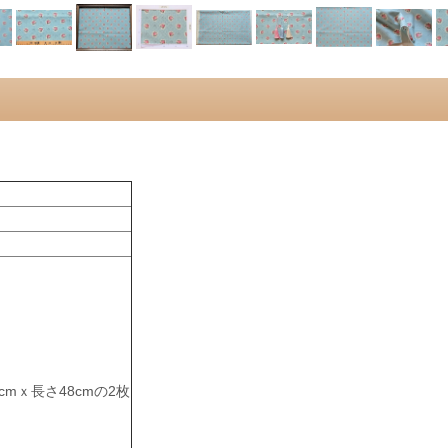
cmｘ長さ48cmの2枚