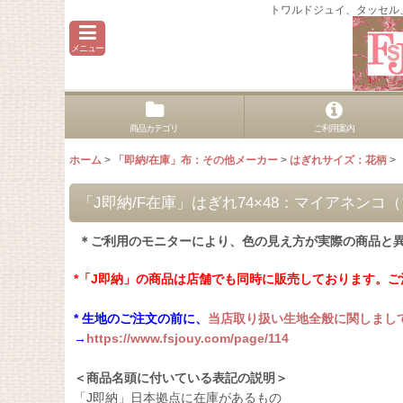
トワルドジュイ、タッセル
メニュー
商品カテゴリ
ご利用案内
ホーム
>
「即納/在庫」布：その他メーカー
>
はぎれサイズ：花柄
>
「J即納/F在庫」はぎれ74×48：マイアネン
＊ご利用のモニターにより、色の見え方が実際の商品と
*「J即納」の商品は店舗でも同時に販売しております。
* 生地のご注文の前に、
当店取り扱い生地全般に関しまし
→
https://www.fsjouy.com/page/114
＜商品名頭に付いている表記の説明＞
「J即納」日本拠点に在庫があるもの