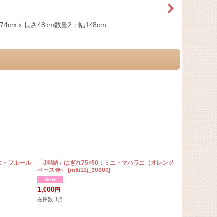
74cmｘ長さ48cm数量2：幅148cm…
エ・フルール
「J即納」はぎれ75×50：ミニ・マハラニ（オレンジ
「J即納」木
ベース赤）
[
mfti11j_20080
]
赤）
[
ajap00
330
円
1,000
円
在庫数 1点
在庫数 1点