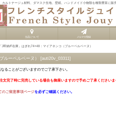
、カルトナージュ材料、ダマスク生地、壁紙、ハンドメイド小物類を種類豊富に販
当店について
メルマガ登録
「J即納/F在庫」はぎれ74×48：マイアネンコ（ブルーベルベーヌ）
コ（ブルーベルベーヌ）
[
auti20v_03311
]
異なることがございますのでご了承下さい。
ご注文完了時に完売している場合も御座いますので予めご了承くださいま
てのご留意事項ページ
を必ずご確認ください。