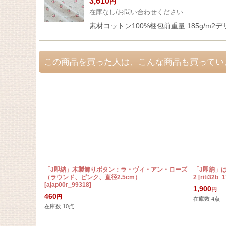
3,610
円
在庫なし/お問い合わせください
素材コットン100%梱包前重量 185g/m2デ
この商品を買った人は、こんな商品も買ってい
「J即納」木製飾りボタン：ラ・ヴィ・アン・ローズ
「J即納」
（ラウンド、ピンク、直径2.5cm）
2
[
riti32b_
[
ajap00r_99318
]
1,900
円
460
円
在庫数 4点
在庫数 10点