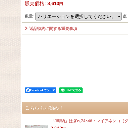
販売価格
:
3,610
円
数量
:
点
返品特約に関する重要事項
Facebookでシェア
こちらもお勧め！
「J即納」はぎれ74×48：マイアネンコ（