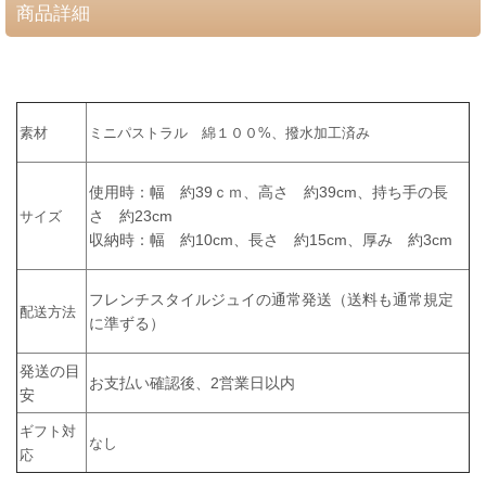
商品詳細
素材
ミニパストラル 綿１００%、撥水加工済み
使用時：幅 約39ｃｍ、高さ 約39cm、持ち手の長
さ 約23cm
サイズ
収納時：幅 約10cm、長さ 約15cm、厚み 約3cm
フレンチスタイルジュイの通常発送（送料も通常規定
配送方法
に準ずる）
発送の目
お支払い確認後、2営業日以内
安
ギフト対
なし
応