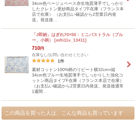
34cm色ベージュベース赤生地質薄手でしっかり
したクレトン更紗商品タイプF在庫（フランス本
店で在庫） （お支払い確認から2営業日内発
送。発送後…
「J即納」はぎれ70×50：ミニパストラル（ブル
ー、小柄）
[
mfti11v_13411
]
710
円
在庫なし/お問い合わせください
1
件
素材コットン100%柄のリピート横32cm×縦
34cm色ブルー生地質薄手でしっかりした強化コ
ットン商品タイプF在庫（フランス本店で在庫）
（お支払い確認から2営業日内発送。発送後通常
1週間…
この商品を買った人は、こんな商品も買っています