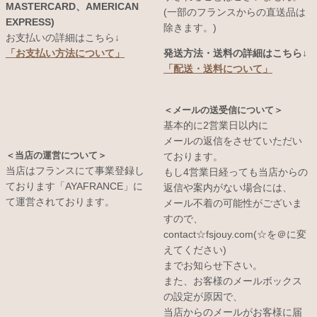
MASTERCARD、AMERICAN
(一部のフランスからの直送品は
EXPRESS)
除きます。)
お支払いの詳細はこちら↓
発送方法・送料の詳細はこちら↓
「お支払い方法について」
「配送・送料について」
＜メールの送受信について＞
基本的に2営業日以内に
メールの返信をさせていただい
＜当店の運営について＞
ております。
当店はフランスにて事業登録し
もし4営業日経っても当店からの
ております「AYAFRANCE」に
返信や案内がない場合には、
て運営されております。
メール不着の可能性がございま
すので、
contact☆fsjouy.com(☆を＠に変
えてください)
までお知らせ下さい。
また、お客様のメールボックス
の設定が原因で、
当店からのメールがお客様に届