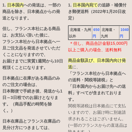
1.
日本国内
への発送は、
一部の
1.
日本国内宛て
の追跡・補償付
商品を除き、日本拠点からの発
き郵便送料（2022年1月20日改
送となります。
定）
但し、フランス本社にある商品
北海道・九州
650
北海道・
1040
は、お支払い頂いた後に、
以外
円
九州
円
フランス本社から日本拠点へ一
＊但し、商品合計金額15,000円
旦ご注文品を発送させていただ
以上ご購入の場合、送料無料
くことになりますので、
商品金額及び、日本国内向け発
お届けまでに実質1週間から10日
送
に、
程頂くことになります。
「フランス本社から日本拠点へ
日本拠点に在庫がある商品のみ
の送料・関税等諸税」と
のご注文の場合は、
「日本国内からお届け先への送
日本郵便で手続き後、発送から1
料」すべてが含まれておりま
日～3日程でのお届けとなりま
す。
す。（商品手配の時間を除
関税等諸税は日本拠点にて支払
く。）
いますので、お届け時に別途請
求されることはございません。
日本在庫品とフランス在庫品の
(一部のフランスからの直送品は
見分け方につきましては、
除きます。)