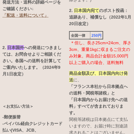
発送方法・送料の詳細ページを
ご確認ください↓
2.
日本国内宛て
のポスト投函：
「配送・送料について」
追跡あり、補償なし（2022年1月
20日改定）
全国一律
250円
＊但し、長さ25cm×24cm、厚さ
2.
日本国外
への発送につきまし
3cm、重量1kgに収まるご注文の
ては、お問合せよりご相談くだ
み対象。商品合計金額15,000円
さい。各国への送料を計算して
以上ご購入の場合、送料無料
ご案内いたします。（2024年9
商品金額及び、日本国内向け発
月1日改定）
送
に、
「フランス本社から日本拠点へ
の送料・関税等諸税」と
「日本国内からお届け先への送
料」すべてが含まれておりま
＜お支払い方法＞
す。
-郵便振替
関税等諸税は日本拠点にて支払
-ペイパル経由クレジットカード
いますので、お届け時に別途請
払い(VISA、JCB、
求されることはございません。