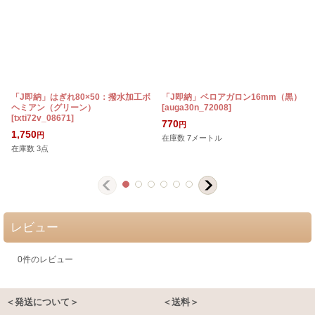
「J即納」はぎれ80×50：撥水加工ボ
「J即納」ベロアガロン16mm（黒）
ヘミアン（グリーン）
[
auga30n_72008
]
[
txti72v_08671
]
[
770
円
1,750
円
在庫数 7メートル
在庫数 3点
レビュー
0
件のレビュー
＜発送について＞
＜送料＞