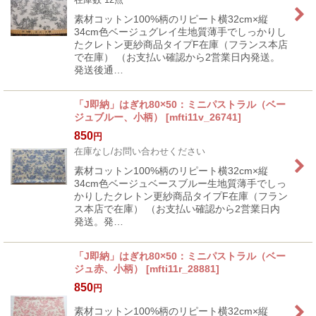
素材コットン100%柄のリピート横32cm×縦
34cm色ベージュグレイ生地質薄手でしっかりし
たクレトン更紗商品タイプF在庫（フランス本店
で在庫） （お支払い確認から2営業日内発送。
発送後通…
「J即納」はぎれ80×50：ミニパストラル（ベー
ジュブルー、小柄）
[
mfti11v_26741
]
850
円
在庫なし/お問い合わせください
素材コットン100%柄のリピート横32cm×縦
34cm色ベージュベースブルー生地質薄手でしっ
かりしたクレトン更紗商品タイプF在庫（フラン
ス本店で在庫） （お支払い確認から2営業日内
発送。発…
「J即納」はぎれ80×50：ミニパストラル（ベー
ジュ赤、小柄）
[
mfti11r_28881
]
850
円
素材コットン100%柄のリピート横32cm×縦