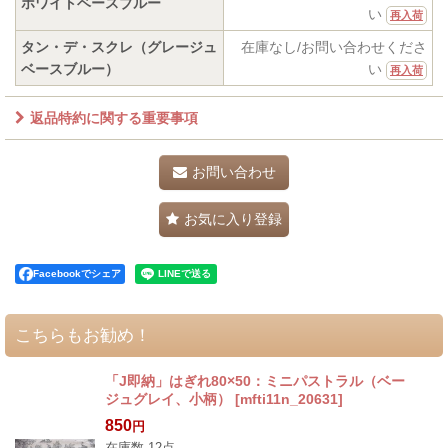
ホワイトベースブルー
い
再入荷
タン・デ・スクレ（グレージュ
在庫なし/お問い合わせくださ
ベースブルー）
い
再入荷
返品特約に関する重要事項
お問い合わせ
お気に入り登録
Facebookでシェア
こちらもお勧め！
「J即納」はぎれ80×50：ミニパストラル（ベー
ジュグレイ、小柄）
[
mfti11n_20631
]
850
円
在庫数 12点