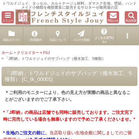
トワルドジュイ、タッセル、カルトナージュ材料、ダマスク生地、壁紙、ハンド
メイド小物類を種類豊富に販売するサロネーゼ御用達の店
メニュー
問合わせ
商品検索
よくある質問Q
商品カテゴリ
ご利用案内
当店について
メルマガ登録
＆A
ホーム
>
クリエイター × FSJ
>
「J即納」トワルドジュイのサブバッグ（撥水加工、5種類）
「J即納」トワルドジュイのサブバッグ（撥水加工、5
種類）
[
C_tk_00001
]
＊ご利用のモニターにより、色の見え方が実際の商品と異なるこ
とがございますのでご了承下さい。
*「J即納」の商品は店舗でも同時に販売しております。ご注文完了
時に完売している場合も御座いますので予めご了承くださいませ。*
* 生地のご注文の前に、
当店取り扱い生地全般に関しましてのご留