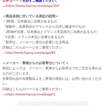
意事項ページ
を必ずご確認ください。
→
https://www.fsjouy.com/page/114
＜商品名頭に付いている表記の説明＞
「J即納」日本拠点に在庫があるもの
「移動中」在庫商品がフランスから日本に輸送中のもの
「J即納/F在庫」日本拠点とフランス本店両方に在庫があるもの
「F在庫」フランス本店に在庫があるもの
「取寄せ」メーカーに発注が必要になる商品
詳細はこちらのページをご参照ください
→
http://www.fsjouy.com/page/82
＜メーカー・業者からのお取寄せについて＞
商品によっては、メーカー・業者からお取寄せでのご注文を承れる
ものがございます。
在庫切れ品や在庫数以上をご希望の場合には、お問い合わせくださ
い。
詳細はこちらのページをご参照ください
→
https://www.fsjouy.com/page/1