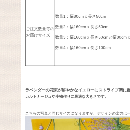
数量1：幅80cmｘ長さ50cm
数量2：幅160cmｘ長さ50cm
ご注文数量毎の
お届けサイズ
数量3：幅160cmｘ長さ50cmと幅80cm
数量4：幅160cmｘ長さ100cm
ラベンダーの花束が鮮やかなイエローにストライプ調に
カルトナージュや小物作りに最適な大きさです。
こちらの写真と同じサイズになりますが、デザインの出方は一