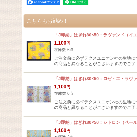
Facebookでシェア
こちらもお勧め！
「J即納」はぎれ80×50：ラヴァンド（
1,100
円
在庫数 6点
ご注文前に必ずテクスユニオン社の生地に
の商品と異なることがございますのでご了
「J即納」はぎれ80×50：ロゼ・エ・ラ
1,100
円
在庫数 6点
ご注文前に必ずテクスユニオン社の生地に
の商品と異なることがございますのでご了
「J即納」はぎれ80×50：シトロン（ペー
1,100
円