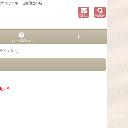
売するサロネーゼ御用達の店
問合わせ
商品検索
よくある質問Q＆A
スラベンダー）
せ。*