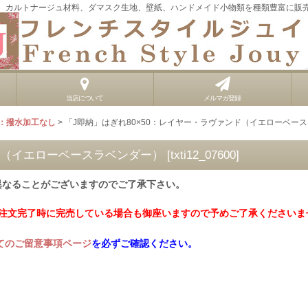
、カルトナージュ材料、ダマスク生地、壁紙、ハンドメイド小物類を種類豊富に販
当店について
メルマガ登録
：撥水加工なし
>
「J即納」はぎれ80×50：レイヤー・ラヴァンド（イエローベー
ンド（イエローベースラベンダー）
[
txti12_07600
]
異なることがございますのでご了承下さい。
ご注文完了時に完売している場合も御座いますので予めご了承くださいま
てのご留意事項ページ
を必ずご確認ください。