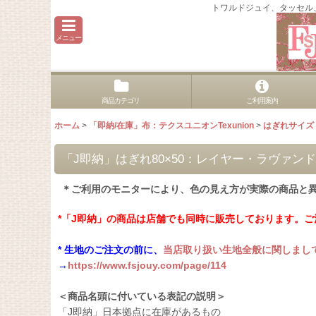
トワルドジュイ、タッセル
メニュー
商品カテゴリ
ご利用案内
ホーム
>
「即納/在庫」布：テクスユニオンTexunion
>
はぎれサイズ
「J即納」はぎれ80×50：レイヤー・ラヴァ
＊ご利用のモニターにより、色の見え方が実際の商品と
*「J即納」の商品は店舗でも同時に販売しております。
* 生地のご注文の前に、
当店取り扱い生地全般に関しまし
→
https://www.fsjouy.com/page/114
＜商品名頭に付いている表記の説明＞
「J即納」日本拠点に在庫があるもの