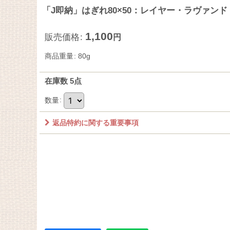
「J即納」はぎれ80×50：レイヤー・ラヴァン
1,100
販売価格
:
円
商品重量
:
80g
在庫数 5点
数量
:
返品特約に関する重要事項