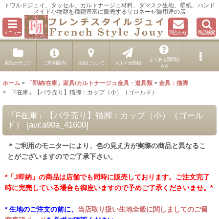
トワルドジュイ、タッセル、カルトナージュ材料、ダマスク生地、壁紙、ハンド
メイド小物類を種類豊富に販売するサロネーゼ御用達の店
メニュー
問合わせ
商品検索
よくある質問Q
商品カテゴリ
ご利用案内
当店について
メルマガ登録
＆A
ホーム
>
「即納/在庫」家具/カルトナージュ金具・道具類
>
金具：猫脚
>
「F在庫」【バラ売り】猫脚：カップ（小）（ゴールド）
「F在庫」【バラ売り】猫脚：カップ（小）（ゴール
ド）
[
auca90a_41600
]
＊ご利用のモニターにより、色の見え方が実際の商品と異なるこ
とがございますのでご了承下さい。
*「J即納」の商品は店舗でも同時に販売しております。ご注文完了
時に完売している場合も御座いますので予めご了承くださいませ。*
* 生地のご注文の前に、
当店取り扱い生地全般に関しましてのご留