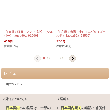
「F在庫」猫脚：アンリ【小】（シル
「F在庫」猫脚（小）：エグル（ゴー
バー）
[
auca90a_91000
]
ルド）
[
auca90a_78500
]
410
290
円
円
在庫数 39点
在庫数 41点
レビュー
0
件のレビュー
＜発送について＞
＜送料＞
1.
日本国内
への発送は、
一部の
1.
日本国内宛て
の追跡・補償付