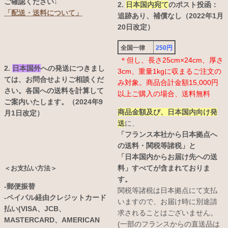
ご確認ください↓
2.
日本国内宛て
のポスト投函：
「配送・送料について」
追跡あり、補償なし（2022年1月
20日改定）
全国一律
250円
＊但し、長さ25cm×24cm、厚さ
2.
日本国外
への発送につきまし
3cm、重量1kgに収まるご注文の
ては、お問合せよりご相談くだ
み対象。商品合計金額15,000円
さい。各国への送料を計算して
以上ご購入の場合、送料無料
ご案内いたします。（2024年9
商品金額及び、日本国内向け発
月1日改定）
送
に、
「フランス本社から日本拠点へ
の送料・関税等諸税」と
「日本国内からお届け先への送
料」すべてが含まれておりま
＜お支払い方法＞
す。
-郵便振替
関税等諸税は日本拠点にて支払
-ペイパル経由クレジットカード
いますので、お届け時に別途請
払い(VISA、JCB、
求されることはございません。
MASTERCARD、AMERICAN
(一部のフランスからの直送品は