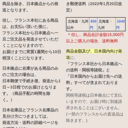
商品を除き、日本拠点からの発
き郵便送料（2022年1月20日改
送となります。
定）
但し、フランス本社にある商品
北海道・九州
650
北海道・
1040
は、お支払い頂いた後に、
以外
円
九州
円
フランス本社から日本拠点へ一
＊但し、商品合計金額15,000円
旦ご注文品を発送させていただ
以上ご購入の場合、送料無料
くことになりますので、
商品金額及び、日本国内向け発
お届けまでに実質1週間から10日
送
に、
程頂くことになります。
「フランス本社から日本拠点へ
日本拠点に在庫がある商品のみ
の送料・関税等諸税」と
のご注文の場合は、
「日本国内からお届け先への送
日本郵便で手続き後、発送から1
料」すべてが含まれておりま
日～3日程でのお届けとなりま
す。
す。（商品手配の時間を除
関税等諸税は日本拠点にて支払
く。）
いますので、お届け時に別途請
求されることはございません。
日本在庫品とフランス在庫品の
(一部のフランスからの直送品は
見分け方につきましては、
除きます。)
発送方法・送料の詳細ページを