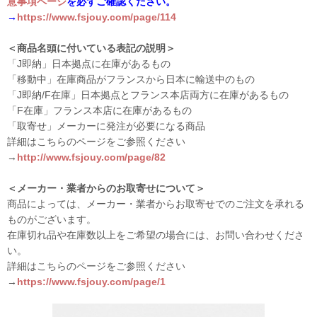
意事項ページ
を必ずご確認ください。
→
https://www.fsjouy.com/page/114
＜商品名頭に付いている表記の説明＞
「J即納」日本拠点に在庫があるもの
「移動中」在庫商品がフランスから日本に輸送中のもの
「J即納/F在庫」日本拠点とフランス本店両方に在庫があるもの
「F在庫」フランス本店に在庫があるもの
「取寄せ」メーカーに発注が必要になる商品
詳細はこちらのページをご参照ください
→
http://www.fsjouy.com/page/82
＜メーカー・業者からのお取寄せについて＞
商品によっては、メーカー・業者からお取寄せでのご注文を承れる
ものがございます。
在庫切れ品や在庫数以上をご希望の場合には、お問い合わせくださ
い。
詳細はこちらのページをご参照ください
→
https://www.fsjouy.com/page/1