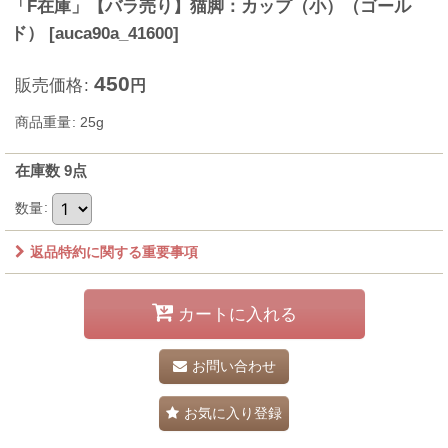
「F在庫」【バラ売り】猫脚：カップ（小）（ゴール
ド）
[
auca90a_41600
]
450
販売価格
:
円
商品重量
:
25g
在庫数 9点
数量
:
返品特約に関する重要事項
カートに入れる
お問い合わせ
お気に入り登録