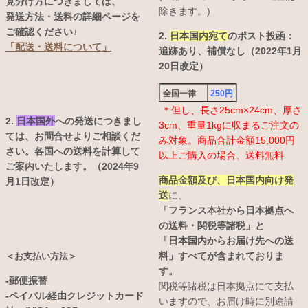
見分け方につきましては、
除きます。)
発送方法・送料の詳細ページを
ご確認ください↓
2.
日本国内宛て
のポスト投函：
「配送・送料について」
追跡あり、補償なし（2022年1月
20日改定）
全国一律
250円
＊但し、長さ25cm×24cm、厚さ
2.
日本国外
への発送につきまし
3cm、重量1kgに収まるご注文の
ては、お問合せよりご相談くだ
み対象。商品合計金額15,000円
さい。各国への送料を計算して
以上ご購入の場合、送料無料
ご案内いたします。（2024年9
商品金額及び、日本国内向け発
月1日改定）
送
に、
「フランス本社から日本拠点へ
の送料・関税等諸税」と
「日本国内からお届け先への送
料」すべてが含まれておりま
＜お支払い方法＞
す。
-郵便振替
関税等諸税は日本拠点にて支払
-ペイパル経由クレジットカード
いますので、お届け時に別途請