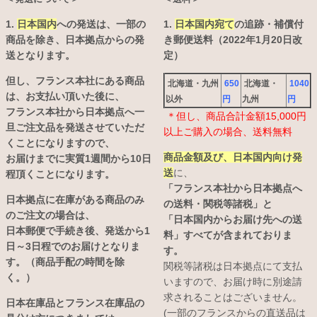
1.
日本国内
への発送は、
一部の
1.
日本国内宛て
の追跡・補償付
商品を除き、日本拠点からの発
き郵便送料（2022年1月20日改
送となります。
定）
但し、フランス本社にある商品
北海道・九州
650
北海道・
1040
は、お支払い頂いた後に、
以外
円
九州
円
フランス本社から日本拠点へ一
＊但し、商品合計金額15,000円
旦ご注文品を発送させていただ
以上ご購入の場合、送料無料
くことになりますので、
商品金額及び、日本国内向け発
お届けまでに実質1週間から10日
送
に、
程頂くことになります。
「フランス本社から日本拠点へ
日本拠点に在庫がある商品のみ
の送料・関税等諸税」と
のご注文の場合は、
「日本国内からお届け先への送
日本郵便で手続き後、発送から1
料」すべてが含まれておりま
日～3日程でのお届けとなりま
す。
す。（商品手配の時間を除
関税等諸税は日本拠点にて支払
く。）
いますので、お届け時に別途請
求されることはございません。
日本在庫品とフランス在庫品の
(一部のフランスからの直送品は