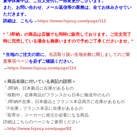
夏季休業中は、ご注文受付に一部変更がございます。
また、お問い合わせ、メール返信等の業務は、全てお休みさせてい
ただきます。
詳細は、こちら→
https://www.fsjouy.com/page/112
*「J即納」の商品は店舗でも同時に販売しております。ご注文完了
時に完売している場合も御座いますので予めご了承くださいませ。*
* 生地のご注文の前に、
当店取り扱い生地全般に関しましてのご留
意事項ページ
を必ずご確認ください。
→
https://www.fsjouy.com/page/114
＜商品名頭に付いている表記の説明＞
「J即納」日本拠点に在庫があるもの
「移動中」在庫商品がフランスから日本に輸送中のもの
「J即納/F在庫」日本拠点とフランス本店両方に在庫があるもの
「F在庫」フランス本店に在庫があるもの
「取寄せ」メーカーに発注が必要になる商品
詳細はこちらのページをご参照ください
→
http://www.fsjouy.com/page/82