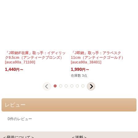
「J即納/F在庫」取っ手：イディリッ
「J即納」取っ手：アラベスク
ク9.5cm（アンティークブロンズ）
11cm（アンティークゴールド）
[
auca90a_71100
]
[
auca90a_38401
]
[
1,440
～
1,990
～
円
円
在庫数 3点
レビュー
0
件のレビュー
＜発送について＞
＜送料＞