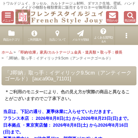
トワルドジュイ、タッセル、カルトナージュ材料、ダマスク生地、壁紙、ハンド
メイド小物類を種類豊富に販売するサロネーゼ御用達の店
メニュー
問合わせ
商品検索
よくある質問Q
商品カテゴリ
ご利用案内
当店について
メルマガ登録
＆A
ホーム
>
「即納/在庫」家具/カルトナージュ金具・道具類
>
取っ手：横長
>
「J即納」取っ手：イディリック9.5cm（アンティークゴールド）
「J即納」取っ手：イディリック9.5cm（アンティーク
ゴールド）
[
auca90a_71101
]
＊ご利用のモニターにより、色の見え方が実際の商品と異なるこ
とがございますのでご了承下さい。
当店は、下記の通り、夏季休業に入らせていただきます。
フランス本店 ： 2026年8月8日(土) から2026年8月23日(日)まで。
日本拠点 ・東京実店舗： 2026年8月8日(土) から2026年8月16日
(日)まで。