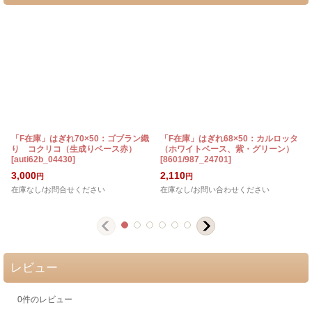
「F在庫」はぎれ70×50：ゴブラン織
「F在庫」はぎれ68×50：カルロッタ
り コクリコ（生成りベース赤）
（ホワイトベース、紫・グリーン）
[
[
auti62b_04430
]
[
8601/987_24701
]
3,000
2,110
円
円
在庫なし/お問合せください
在庫なし/お問い合わせください
レビュー
0
件のレビュー