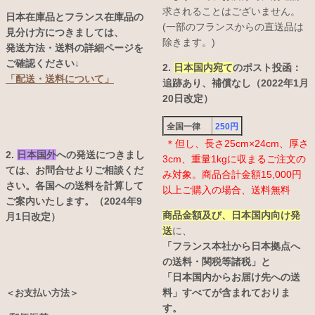
求されることはございません。
日本在庫品とフランス在庫品の
(一部のフランスからの直送品は
見分け方につきましては、
除きます。)
発送方法・送料の詳細ページを
ご確認ください↓
2.
日本国内宛て
のポスト投函：
「配送・送料について」
追跡あり、補償なし（2022年1月
20日改定）
全国一律
250円
＊但し、長さ25cm×24cm、厚さ
2.
日本国外
への発送につきまし
3cm、重量1kgに収まるご注文の
ては、お問合せよりご相談くだ
み対象。商品合計金額15,000円
さい。各国への送料を計算して
以上ご購入の場合、送料無料
ご案内いたします。（2024年9
商品金額及び、日本国内向け発
月1日改定）
送
に、
「フランス本社から日本拠点へ
の送料・関税等諸税」と
「日本国内からお届け先への送
料」すべてが含まれておりま
＜お支払い方法＞
す。