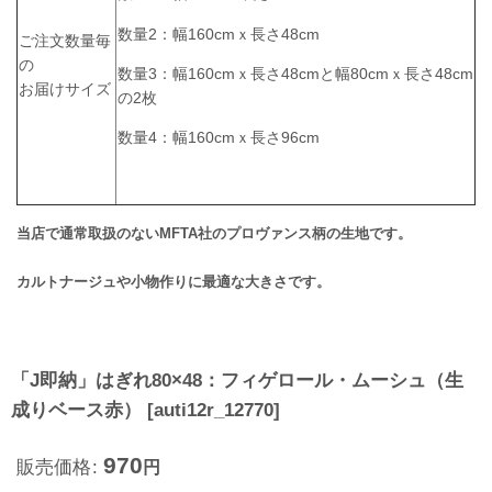
数量2：幅160cmｘ長さ48cm
ご注文数量毎
の
数量3：幅160cmｘ長さ48cmと幅80cmｘ長さ48cm
お届けサイズ
の2枚
数量4：幅160cmｘ長さ96cm
当店で通常取扱のないMFTA社のプロヴァンス柄の生地です。
カルトナージュや小物作りに最適な大きさです。
「J即納」はぎれ80×48：フィゲロール・ムーシュ（生
成りベース赤）
[
auti12r_12770
]
970
販売価格
:
円