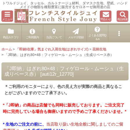
トワルドジュイ、タッセル、カルトナージュ材料、ダマスク生地、壁紙、ハンド
メイド小物類を種類豊富に販売するサロネーゼ御用達の店
メニュー
問合わせ
商品検索
よくある質問Q
商品カテゴリ
ご利用案内
当店について
メルマガ登録
＆A
ホーム
>
「即納/在庫」気まぐれ入荷生地(はぎれサイズ)
>
花柄生地
>
「J即納」はぎれ80×48：フィゲロール・ムーシュ（生成りベース赤）
「J即納」はぎれ80×48：フィゲロール・ムーシュ（生
成りベース赤）
[
auti12r_12770
]
＊ご利用のモニターにより、色の見え方が実際の商品と異なるこ
とがございますのでご了承下さい。
*「J即納」の商品は店舗でも同時に販売しております。ご注文完了
時に完売している場合も御座いますので予めご了承くださいませ。*
* 生地のご注文の前に、
当店取り扱い生地全般に関しましてのご留