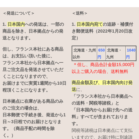
＜発送について＞
＜送料＞
1.
日本国内
への発送は、
一部の
1.
日本国内宛て
の追跡・補償付
商品を除き、日本拠点からの発
き郵便送料（2022年1月20日改
送となります。
定）
但し、フランス本社にある商品
北海道・九州
650
北海道・
1040
は、お支払い頂いた後に、
以外
円
九州
円
フランス本社から日本拠点へ一
＊但し、商品合計金額15,000円
旦ご注文品を発送させていただ
以上ご購入の場合、送料無料
くことになりますので、
商品金額及び、日本国内向け発
お届けまでに実質1週間から10日
送
に、
程頂くことになります。
「フランス本社から日本拠点へ
日本拠点に在庫がある商品のみ
の送料・関税等諸税」と
のご注文の場合は、
「日本国内からお届け先への送
日本郵便で手続き後、発送から1
料」すべてが含まれておりま
日～3日程でのお届けとなりま
す。
す。（商品手配の時間を除
関税等諸税は日本拠点にて支払
く。）
いますので、お届け時に別途請