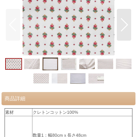
商品詳細
素材
クレトンコットン100%
数量1：幅80cmｘ長さ48cm