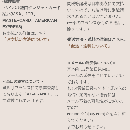
-郵便振替
関税等諸税は日本拠点にて支払
-ペイパル経由クレジットカード
いますので、お届け時に別途請
払い(VISA、JCB、
求されることはございません。
MASTERCARD、AMERICAN
(一部のフランスからの直送品は
EXPRESS)
除きます。)
お支払いの詳細はこちら↓
発送方法・送料の詳細はこちら↓
「お支払い方法について」
「配送・送料について」
＜メールの送受信について＞
基本的に2営業日以内に
メールの返信をさせていただい
＜当店の運営について＞
ております。
当店はフランスにて事業登録し
もし4営業日経っても当店からの
ております「AYAFRANCE」に
返信や案内がない場合には、
て運営されております。
メール不着の可能性がございま
すので、
contact☆fsjouy.com(☆を＠に変
えてください)
までお知らせ下さい。