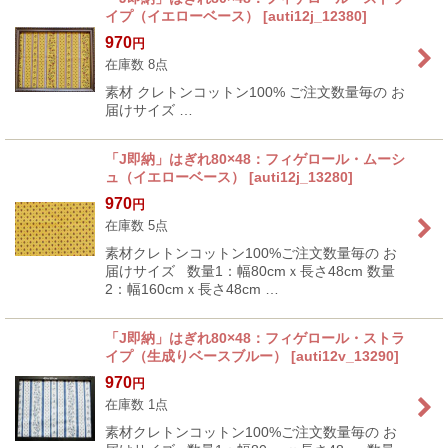
イプ（イエローベース）
[
auti12j_12380
]
970
円
在庫数 8点
素材 クレトンコットン100% ご注文数量毎の お
届けサイズ …
「J即納」はぎれ80×48：フィゲロール・ムーシ
ュ（イエローベース）
[
auti12j_13280
]
970
円
在庫数 5点
素材クレトンコットン100%ご注文数量毎の お
届けサイズ 数量1：幅80cmｘ長さ48cm 数量
2：幅160cmｘ長さ48cm …
「J即納」はぎれ80×48：フィゲロール・ストラ
イプ（生成りベースブルー）
[
auti12v_13290
]
970
円
在庫数 1点
素材クレトンコットン100%ご注文数量毎の お