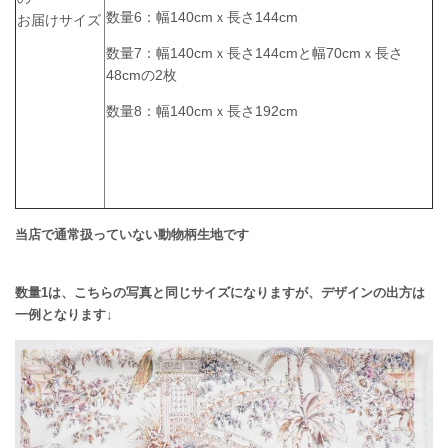
数量6：幅140cmｘ長さ144cm
お届けサイズ
数量7：幅140cmｘ長さ144cmと幅70cmｘ長さ
48cmの2枚
数量8：幅
140
cmｘ長さ192cm
当店で通常扱っていない動物柄生地です
数量1は、こちらの写真と同じサイズになりますが、デザインの出方は
一例となります↓