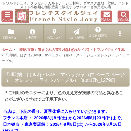
トワルドジュイ、タッセル、カルトナージュ材料、ダマスク生地、壁紙、ハンド
メイド小物類を種類豊富に販売するサロネーゼ御用達の店
メニュー
問合わせ
商品検索
よくある質問Q
商品カテゴリ
ご利用案内
当店について
メルマガ登録
＆A
ホーム
>
「即納/在庫」気まぐれ入荷生地(はぎれサイズ)
>
トワルドジュイ生地
>
「J即納」はぎれ70×48：マハラジャ（白ベースベージュ・オレンジ・ライトパ
ープル）
「J即納」はぎれ70×48：マハラジャ（白ベースベージ
ュ・オレンジ・ライトパープル）
[
auti17b_12790
]
＊ご利用のモニターにより、色の見え方が実際の商品と異なるこ
とがございますのでご了承下さい。
当店は、下記の通り、夏季休業に入らせていただきます。
フランス本店 ： 2026年8月8日(土) から2026年8月23日(日)まで。
日本拠点 ・東京実店舗： 2026年8月8日(土) から2026年8月16日
(日)まで。