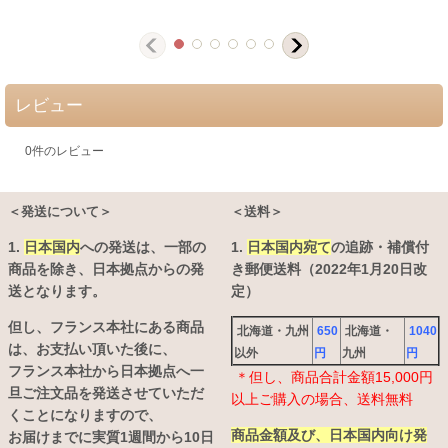
レビュー
0
件のレビュー
＜発送について＞
＜送料＞
1.
日本国内
への発送は、
一部の
1.
日本国内宛て
の追跡・補償付
商品を除き、日本拠点からの発
き郵便送料（2022年1月20日改
送となります。
定）
但し、フランス本社にある商品
北海道・九州
650
北海道・
1040
は、お支払い頂いた後に、
以外
円
九州
円
フランス本社から日本拠点へ一
＊但し、商品合計金額15,000円
旦ご注文品を発送させていただ
以上ご購入の場合、送料無料
くことになりますので、
商品金額及び、日本国内向け発
お届けまでに実質1週間から10日