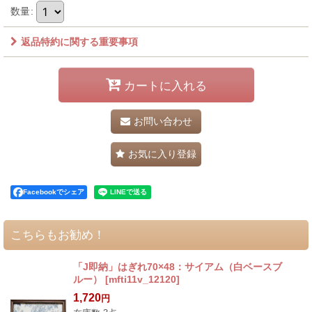
数量
:
返品特約に関する重要事項
カートに入れる
お問い合わせ
お気に入り登録
Facebookでシェア
こちらもお勧め！
「J即納」はぎれ70×48：サイアム（白ベースブ
ルー）
[
mfti11v_12120
]
1,720
円