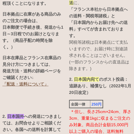
送
に、
程頂くことになります。
「フランス本社から日本拠点へ
日本拠点に在庫がある商品のみ
の送料・関税等諸税」と
のご注文の場合は、
「日本国内からお届け先への送
日本郵便で手続き後、発送から1
料」すべてが含まれておりま
日～3日程でのお届けとなりま
す。
す。（商品手配の時間を除
関税等諸税は日本拠点にて支払
く。）
いますので、お届け時に別途請
求されることはございません。
日本在庫品とフランス在庫品の
(一部のフランスからの直送品は
見分け方につきましては、
除きます。)
発送方法・送料の詳細ページを
ご確認ください↓
2.
日本国内宛て
のポスト投函：
「配送・送料について」
追跡あり、補償なし（2022年1月
20日改定）
全国一律
250円
＊但し、長さ25cm×24cm、厚さ
2.
日本国外
への発送につきまし
3cm、重量1kgに収まるご注文の
ては、お問合せよりご相談くだ
み対象。商品合計金額15,000円
さい。各国への送料を計算して
以上ご購入の場合、送料無料