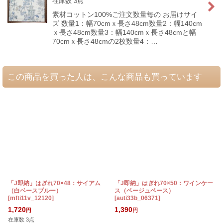
在庫数 3点
素材コットン100%ご注文数量毎の お届けサイ
ズ 数量1：幅70cmｘ長さ48cm数量2：幅140cm
ｘ長さ48cm数量3：幅140cmｘ長さ48cmと幅
70cmｘ長さ48cmの2枚数量4：…
この商品を買った人は、こんな商品も買っています
「J即納」はぎれ70×48：サイアム
「J即納」はぎれ70×50：ワインケー
（白ベースブルー）
ス（ベージュベース）
[
mfti11v_12120
]
[
auti33b_06371
]
1,720
1,390
円
円
在庫数 3点