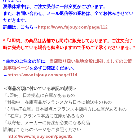
夏季休業中は、ご注文受付に一部変更がございます。
また、お問い合わせ、メール返信等の業務は、全てお休みさせてい
ただきます。
詳細は、こちら→
https://www.fsjouy.com/page/112
*「J即納」の商品は店舗でも同時に販売しております。ご注文完了
時に完売している場合も御座いますので予めご了承くださいませ。*
* 生地のご注文の前に、
当店取り扱い生地全般に関しましてのご留
意事項ページ
を必ずご確認ください。
→
https://www.fsjouy.com/page/114
＜商品名頭に付いている表記の説明＞
「J即納」日本拠点に在庫があるもの
「移動中」在庫商品がフランスから日本に輸送中のもの
「J即納/F在庫」日本拠点とフランス本店両方に在庫があるもの
「F在庫」フランス本店に在庫があるもの
「取寄せ」メーカーに発注が必要になる商品
詳細はこちらのページをご参照ください
→
http://www.fsjouy.com/page/82