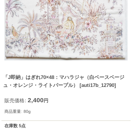
「J即納」はぎれ70×48：マハラジャ（白ベースベージ
ュ・オレンジ・ライトパープル）
[
auti17b_12790
]
2,400
販売価格
:
円
商品重量
:
80g
在庫数 5点