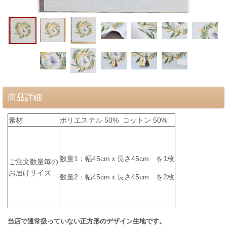
商品詳細
素材
ポリエステル 50% コットン 50%
数量1：幅45cmｘ長さ45cm
を1枚
ご注文数量毎の
お届けサイズ
数量2：
幅45cmｘ長さ45cm を2枚
当店で通常扱っていない正方形のデザイン生地です。