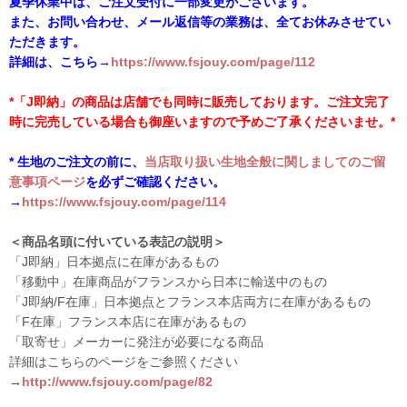
夏季休業中は、ご注文受付に一部変更がございます。
また、お問い合わせ、メール返信等の業務は、全てお休みさせてい
ただきます。
詳細は、こちら→
https://www.fsjouy.com/page/112
*「J即納」の商品は店舗でも同時に販売しております。ご注文完了
時に完売している場合も御座いますので予めご了承くださいませ。*
* 生地のご注文の前に、
当店取り扱い生地全般に関しましてのご留
意事項ページ
を必ずご確認ください。
→
https://www.fsjouy.com/page/114
＜商品名頭に付いている表記の説明＞
「J即納」日本拠点に在庫があるもの
「移動中」在庫商品がフランスから日本に輸送中のもの
「J即納/F在庫」日本拠点とフランス本店両方に在庫があるもの
「F在庫」フランス本店に在庫があるもの
「取寄せ」メーカーに発注が必要になる商品
詳細はこちらのページをご参照ください
→
http://www.fsjouy.com/page/82