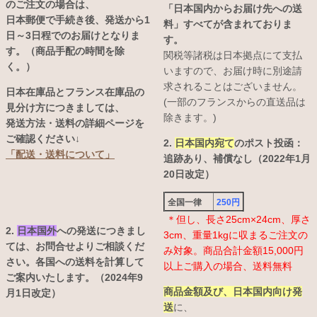
のご注文の場合は、
「日本国内からお届け先への送
日本郵便で手続き後、発送から1
料」すべてが含まれておりま
日～3日程でのお届けとなりま
す。
す。（商品手配の時間を除
関税等諸税は日本拠点にて支払
く。）
いますので、お届け時に別途請
求されることはございません。
日本在庫品とフランス在庫品の
(一部のフランスからの直送品は
見分け方につきましては、
除きます。)
発送方法・送料の詳細ページを
ご確認ください↓
2.
日本国内宛て
のポスト投函：
「配送・送料について」
追跡あり、補償なし（2022年1月
20日改定）
全国一律
250円
＊但し、長さ25cm×24cm、厚さ
2.
日本国外
への発送につきまし
3cm、重量1kgに収まるご注文の
ては、お問合せよりご相談くだ
み対象。商品合計金額15,000円
さい。各国への送料を計算して
以上ご購入の場合、送料無料
ご案内いたします。（2024年9
商品金額及び、日本国内向け発
月1日改定）
送
に、