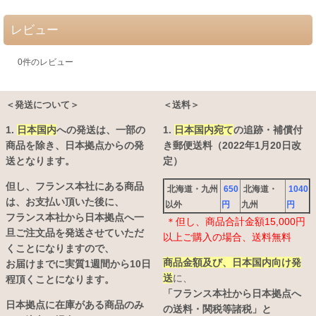
レビュー
0
件のレビュー
＜発送について＞
＜送料＞
1.
日本国内
への発送は、
一部の
1.
日本国内宛て
の追跡・補償付
商品を除き、日本拠点からの発
き郵便送料（2022年1月20日改
送となります。
定）
但し、フランス本社にある商品
北海道・九州
650
北海道・
1040
は、お支払い頂いた後に、
以外
円
九州
円
フランス本社から日本拠点へ一
＊但し、商品合計金額15,000円
旦ご注文品を発送させていただ
以上ご購入の場合、送料無料
くことになりますので、
商品金額及び、日本国内向け発
お届けまでに実質1週間から10日
送
に、
程頂くことになります。
「フランス本社から日本拠点へ
日本拠点に在庫がある商品のみ
の送料・関税等諸税」と