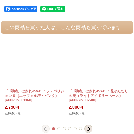
Facebookでシェア
この商品を買った人は、こんな商品も買っています
「J即納」はぎれ45×45：ラ・パリジ
「J即納」はぎれ45×45：花かんむり
ェンヌ（エッフェル塔・ピンク）
の鹿（ライトアイボリーベース）
[
auti65b_19860
]
[
auti67b_16580
]
2,750
2,000
円
円
在庫数 2点
在庫数 2点