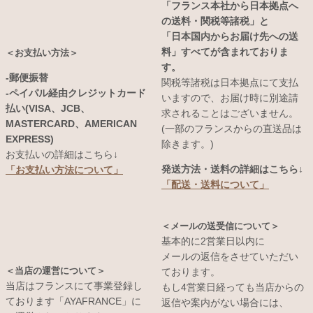
「フランス本社から日本拠点へ
の送料・関税等諸税」と
「日本国内からお届け先への送
料」すべてが含まれておりま
＜お支払い方法＞
す。
-郵便振替
関税等諸税は日本拠点にて支払
-ペイパル経由クレジットカード
いますので、お届け時に別途請
払い(VISA、JCB、
求されることはございません。
MASTERCARD、AMERICAN
(一部のフランスからの直送品は
EXPRESS)
除きます。)
お支払いの詳細はこちら↓
発送方法・送料の詳細はこちら↓
「お支払い方法について」
「配送・送料について」
＜メールの送受信について＞
基本的に2営業日以内に
メールの返信をさせていただい
＜当店の運営について＞
ております。
当店はフランスにて事業登録し
もし4営業日経っても当店からの
ております「AYAFRANCE」に
返信や案内がない場合には、