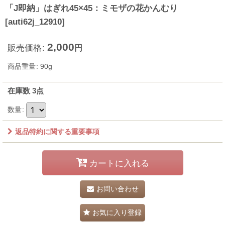
「J即納」はぎれ45×45：ミモザの花かんむり
[
auti62j_12910
]
2,000
販売価格
:
円
商品重量
:
90g
在庫数 3点
数量
:
返品特約に関する重要事項
カートに入れる
お問い合わせ
お気に入り登録