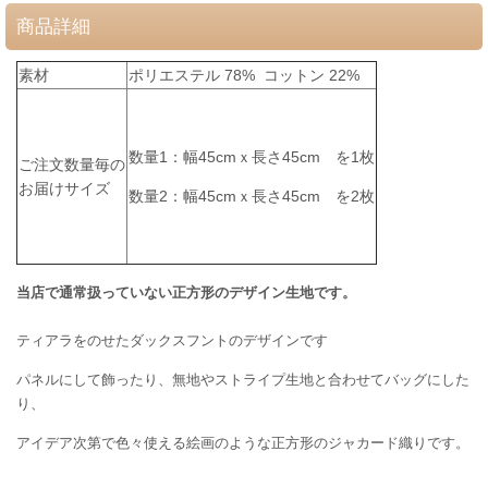
商品詳細
素材
ポリエステル 78% コットン 22%
数量1：幅45cmｘ長さ45cm
を1枚
ご注文数量毎の
お届けサイズ
数量2：
幅45cmｘ長さ45cm を2枚
当店で通常扱っていない正方形のデザイン生地です。
ティアラをのせたダックスフントのデザインです
パネルにして飾ったり、無地やストライプ生地と合わせてバッグにした
り、
アイデア次第で色々使える絵画のような正方形のジャカード織りです。