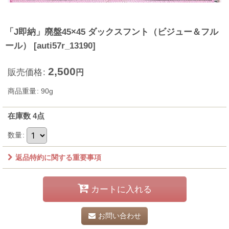
「J即納」廃盤45×45 ダックスフント（ビジュー＆フル
ール）
[
auti57r_13190
]
2,500
販売価格
:
円
商品重量
:
90g
在庫数 4点
数量
:
返品特約に関する重要事項
カートに入れる
お問い合わせ