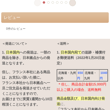
レビュー
0
件のレビュー
＜発送について＞
＜送料＞
1.
日本国内
への発送は、
一部の
1.
日本国内宛て
の追跡・補償付
商品を除き、日本拠点からの発
き郵便送料（2022年1月20日改
送となります。
定）
但し、フランス本社にある商品
北海道・九州
650
北海道・
1040
は、お支払い頂いた後に、
以外
円
九州
円
フランス本社から日本拠点へ一
＊但し、商品合計金額15,000円
旦ご注文品を発送させていただ
以上ご購入の場合、送料無料
くことになりますので、
商品金額及び、日本国内向け発
お届けまでに実質1週間から10日
送
に、
程頂くことになります。
「フランス本社から日本拠点へ