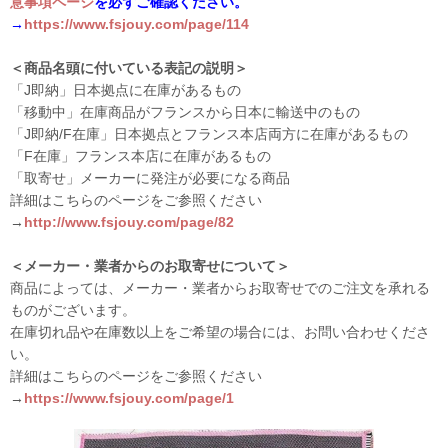
意事項ページ
を必ずご確認ください。
→
https://www.fsjouy.com/page/114
＜商品名頭に付いている表記の説明＞
「J即納」日本拠点に在庫があるもの
「移動中」在庫商品がフランスから日本に輸送中のもの
「J即納/F在庫」日本拠点とフランス本店両方に在庫があるもの
「F在庫」フランス本店に在庫があるもの
「取寄せ」メーカーに発注が必要になる商品
詳細はこちらのページをご参照ください
→
http://www.fsjouy.com/page/82
＜メーカー・業者からのお取寄せについて＞
商品によっては、メーカー・業者からお取寄せでのご注文を承れる
ものがございます。
在庫切れ品や在庫数以上をご希望の場合には、お問い合わせくださ
い。
詳細はこちらのページをご参照ください
→
https://www.fsjouy.com/page/1