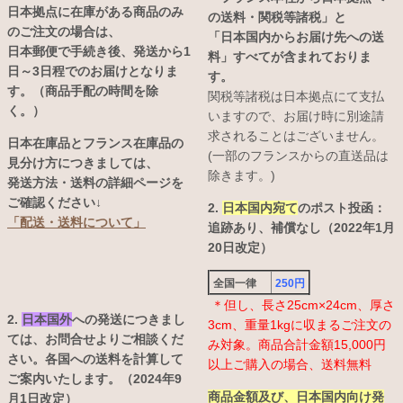
日本拠点に在庫がある商品のみ
の送料・関税等諸税」と
のご注文の場合は、
「日本国内からお届け先への送
日本郵便で手続き後、発送から1
料」すべてが含まれておりま
日～3日程でのお届けとなりま
す。
す。（商品手配の時間を除
関税等諸税は日本拠点にて支払
く。）
いますので、お届け時に別途請
求されることはございません。
日本在庫品とフランス在庫品の
(一部のフランスからの直送品は
見分け方につきましては、
除きます。)
発送方法・送料の詳細ページを
ご確認ください↓
2.
日本国内宛て
のポスト投函：
「配送・送料について」
追跡あり、補償なし（2022年1月
20日改定）
全国一律
250円
＊但し、長さ25cm×24cm、厚さ
2.
日本国外
への発送につきまし
3cm、重量1kgに収まるご注文の
ては、お問合せよりご相談くだ
み対象。商品合計金額15,000円
さい。各国への送料を計算して
以上ご購入の場合、送料無料
ご案内いたします。（2024年9
商品金額及び、日本国内向け発
月1日改定）