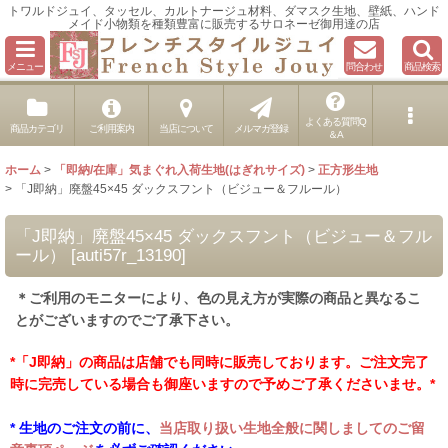
トワルドジュイ、タッセル、カルトナージュ材料、ダマスク生地、壁紙、ハンド
メイド小物類を種類豊富に販売するサロネーゼ御用達の店
メニュー
問合わせ
商品検索
よくある質問Q
商品カテゴリ
ご利用案内
当店について
メルマガ登録
＆A
ホーム
>
「即納/在庫」気まぐれ入荷生地(はぎれサイズ)
>
正方形生地
>
「J即納」廃盤45×45 ダックスフント（ビジュー＆フルール）
「J即納」廃盤45×45 ダックスフント（ビジュー＆フル
ール）
[
auti57r_13190
]
＊ご利用のモニターにより、色の見え方が実際の商品と異なるこ
とがございますのでご了承下さい。
*「J即納」の商品は店舗でも同時に販売しております。ご注文完了
時に完売している場合も御座いますので予めご了承くださいませ。*
* 生地のご注文の前に、
当店取り扱い生地全般に関しましてのご留