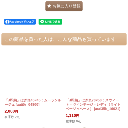
お気に入り登録
Facebookでシェア
この商品を買った人は、こんな商品も買っています
「J即納」はぎれ45×45：ムーランル
「J即納」はぎれ70×50：スウィー
ージュ
[
auti5r_04800
]
ト・ヴィンテージ・レディ（ライト
ベージュベース）
[
auti35b_16021
]
2,000
円
1,110
円
在庫数 2点
在庫数 8点