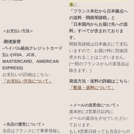
送
に、
「フランス本社から日本拠点へ
の送料・関税等諸税」と
「日本国内からお届け先への送
料」すべてが含まれておりま
＜お支払い方法＞
す。
-郵便振替
関税等諸税は日本拠点にて支払
-ペイパル経由クレジットカード
いますので、お届け時に別途請
払い(VISA、JCB、
求されることはございません。
MASTERCARD、AMERICAN
(一部のフランスからの直送品は
EXPRESS)
除きます。)
お支払いの詳細はこちら↓
発送方法・送料の詳細はこちら↓
「お支払い方法について」
「配送・送料について」
＜メールの送受信について＞
基本的に2営業日以内に
メールの返信をさせていただい
＜当店の運営について＞
ております。
当店はフランスにて事業登録し
もし4営業日経っても当店からの