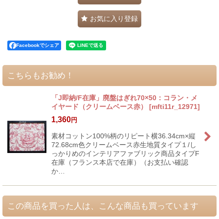
お気に入り登録
Facebookでシェア
こちらもお勧め！
「J即納/F在庫」廃盤はぎれ70×50：コラン・メ
イヤード（クリームベース赤）
[
mfti11r_12971
]
1,360
円
素材コットン100%柄のリピート横36.34cm×縦
72.68cm色クリームベース赤生地質タイプ１/し
っかりめのインテリアファブリック商品タイプF
在庫（フランス本店で在庫）（お支払い確認
か…
この商品を買った人は、こんな商品も買っています