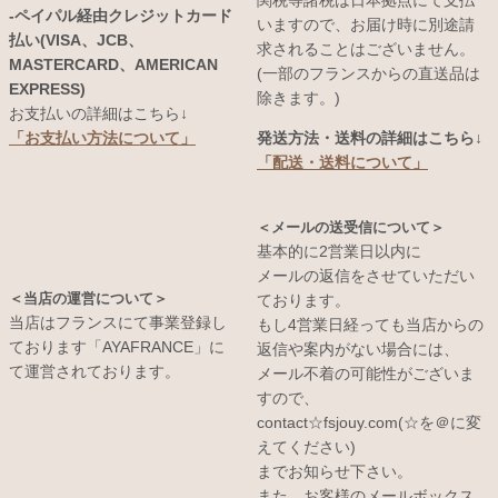
-ペイパル経由クレジットカード
いますので、お届け時に別途請
払い(VISA、JCB、
求されることはございません。
MASTERCARD、AMERICAN
(一部のフランスからの直送品は
EXPRESS)
除きます。)
お支払いの詳細はこちら↓
発送方法・送料の詳細はこちら↓
「お支払い方法について」
「配送・送料について」
＜メールの送受信について＞
基本的に2営業日以内に
メールの返信をさせていただい
＜当店の運営について＞
ております。
当店はフランスにて事業登録し
もし4営業日経っても当店からの
ております「AYAFRANCE」に
返信や案内がない場合には、
て運営されております。
メール不着の可能性がございま
すので、
contact☆fsjouy.com(☆を＠に変
えてください)
までお知らせ下さい。
また、お客様のメールボックス