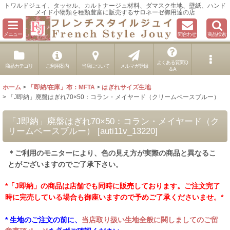
トワルドジュイ、タッセル、カルトナージュ材料、ダマスク生地、壁紙、ハンド
メイド小物類を種類豊富に販売するサロネーゼ御用達の店
メニュー
問合わせ
商品検索
よくある質問Q
商品カテゴリ
ご利用案内
当店について
メルマガ登録
＆A
ホーム
>
「即納/在庫」布：MFTA
>
はぎれサイズ生地
>
「J即納」廃盤はぎれ70×50：コラン・メイヤード（クリームベースブルー）
「J即納」廃盤はぎれ70×50：コラン・メイヤード（ク
リームベースブルー）
[
auti11v_13220
]
＊ご利用のモニターにより、色の見え方が実際の商品と異なるこ
とがございますのでご了承下さい。
*「J即納」の商品は店舗でも同時に販売しております。ご注文完了
時に完売している場合も御座いますので予めご了承くださいませ。*
* 生地のご注文の前に、
当店取り扱い生地全般に関しましてのご留