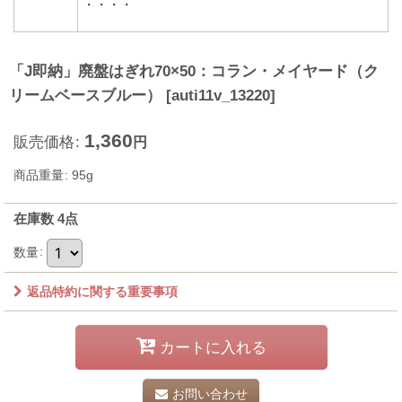
・・・・
「J即納」廃盤はぎれ70×50：コラン・メイヤード（ク
リームベースブルー）
[
auti11v_13220
]
1,360
販売価格
:
円
商品重量
:
95g
在庫数 4点
数量
:
返品特約に関する重要事項
カートに入れる
お問い合わせ