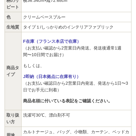
柄のリ
横36.34cm×縦72.68cm
ピート
色
クリームベースブルー
生地質
タイプ１/しっかりめのインテリアファブリック
F在庫（フランス本店で在庫）
（お支払い確認から2営業日内発送。発送後通常1週
間〜10日間でお届け）
もしくは、
商品タ
イプ
J即納（日本拠点に在庫有り）
（お支払い確認日から2営業日内発送、発送から1日〜3
日でお手元に到着）
商品名頭に付いている表記をご確認ください。
取り扱
洗濯可30℃、漂白剤不可
い方
カルトナージュ、バッグ、小物類、カーテン、ベッドカ
用途