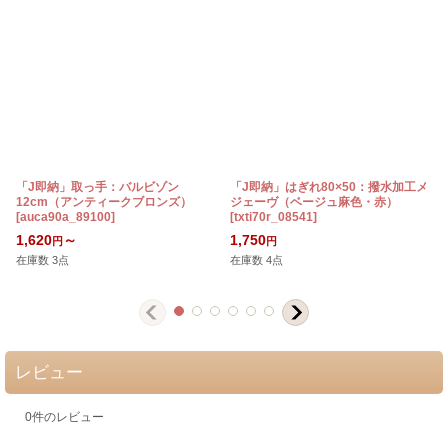
「J即納」取っ手：バルビゾン
「J即納」はぎれ80×50：撥水加工メ
12cm（アンティークブロンズ）
ジェーヴ（ベージュ麻色・赤）
[
auca90a_89100
]
[
txti70r_08541
]
[
1,620
～
1,750
円
円
在庫数 3点
在庫数 4点
レビュー
0
件のレビュー