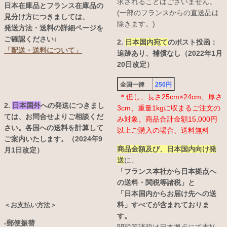
求されることはございません。
日本在庫品とフランス在庫品の
(一部のフランスからの直送品は
見分け方につきましては、
除きます。)
発送方法・送料の詳細ページを
ご確認ください↓
2.
日本国内宛て
のポスト投函：
「配送・送料について」
追跡あり、補償なし（2022年1月
20日改定）
全国一律
250円
＊但し、長さ25cm×24cm、厚さ
2.
日本国外
への発送につきまし
3cm、重量1kgに収まるご注文の
ては、お問合せよりご相談くだ
み対象。商品合計金額15,000円
さい。各国への送料を計算して
以上ご購入の場合、送料無料
ご案内いたします。（2024年9
商品金額及び、日本国内向け発
月1日改定）
送
に、
「フランス本社から日本拠点へ
の送料・関税等諸税」と
「日本国内からお届け先への送
料」すべてが含まれておりま
＜お支払い方法＞
す。
-郵便振替
関税等諸税は日本拠点にて支払