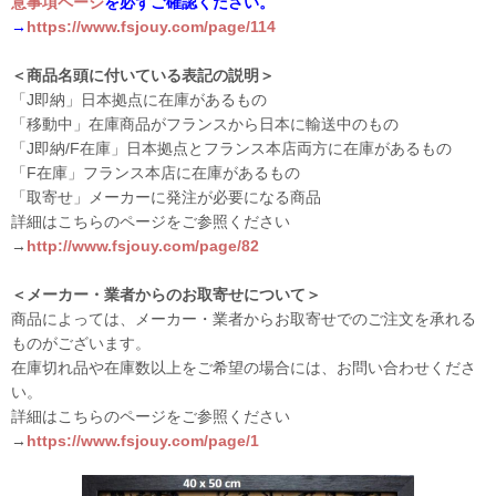
意事項ページ
を必ずご確認ください。
→
https://www.fsjouy.com/page/114
＜商品名頭に付いている表記の説明＞
「J即納」日本拠点に在庫があるもの
「移動中」在庫商品がフランスから日本に輸送中のもの
「J即納/F在庫」日本拠点とフランス本店両方に在庫があるもの
「F在庫」フランス本店に在庫があるもの
「取寄せ」メーカーに発注が必要になる商品
詳細はこちらのページをご参照ください
→
http://www.fsjouy.com/page/82
＜メーカー・業者からのお取寄せについて＞
商品によっては、メーカー・業者からお取寄せでのご注文を承れる
ものがございます。
在庫切れ品や在庫数以上をご希望の場合には、お問い合わせくださ
い。
詳細はこちらのページをご参照ください
→
https://www.fsjouy.com/page/1