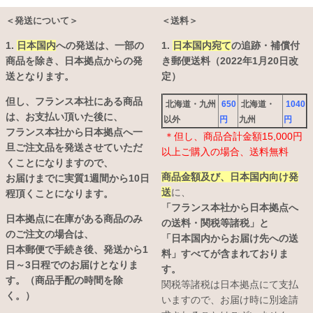
＜発送について＞
＜送料＞
1.
日本国内
への発送は、
一部の
1.
日本国内宛て
の追跡・補償付
商品を除き、日本拠点からの発
き郵便送料（2022年1月20日改
送となります。
定）
但し、フランス本社にある商品
北海道・九州
650
北海道・
1040
は、お支払い頂いた後に、
以外
円
九州
円
フランス本社から日本拠点へ一
＊但し、商品合計金額15,000円
旦ご注文品を発送させていただ
以上ご購入の場合、送料無料
くことになりますので、
商品金額及び、日本国内向け発
お届けまでに実質1週間から10日
送
に、
程頂くことになります。
「フランス本社から日本拠点へ
日本拠点に在庫がある商品のみ
の送料・関税等諸税」と
のご注文の場合は、
「日本国内からお届け先への送
日本郵便で手続き後、発送から1
料」すべてが含まれておりま
日～3日程でのお届けとなりま
す。
す。（商品手配の時間を除
関税等諸税は日本拠点にて支払
く。）
いますので、お届け時に別途請