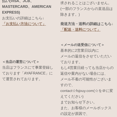
払い(VISA、JCB、
求されることはございません。
MASTERCARD、AMERICAN
(一部のフランスからの直送品は
EXPRESS)
除きます。)
お支払いの詳細はこちら↓
発送方法・送料の詳細はこちら↓
「お支払い方法について」
「配送・送料について」
＜メールの送受信について＞
基本的に2営業日以内に
メールの返信をさせていただい
＜当店の運営について＞
ております。
当店はフランスにて事業登録し
もし4営業日経っても当店からの
ております「AYAFRANCE」に
返信や案内がない場合には、
て運営されております。
メール不着の可能性がございま
すので、
contact☆fsjouy.com(☆を＠に変
えてください)
までお知らせ下さい。
また、お客様のメールボックス
の設定が原因で、