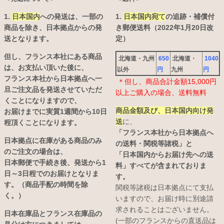
1.
日本国内
への発送は、
一部の
1.
日本国内宛て
の追跡・補償付
商品を除き、日本拠点からの発
き郵便送料（2022年1月20日改
送となります。
定）
但し、フランス本社にある商品
北海道・九州
650
北海道・
1040
は、お支払い頂いた後に、
以外
円
九州
円
フランス本社から日本拠点へ一
＊但し、商品合計金額15,000円
旦ご注文品を発送させていただ
以上ご購入の場合、送料無料
くことになりますので、
商品金額及び、日本国内向け発
お届けまでに実質1週間から10日
送
に、
程頂くことになります。
「フランス本社から日本拠点へ
日本拠点に在庫がある商品のみ
の送料・関税等諸税」と
のご注文の場合は、
「日本国内からお届け先への送
日本郵便で手続き後、発送から1
料」すべてが含まれておりま
日～3日程でのお届けとなりま
す。
す。（商品手配の時間を除
関税等諸税は日本拠点にて支払
く。）
いますので、お届け時に別途請
求されることはございません。
日本在庫品とフランス在庫品の
(一部のフランスからの直送品は