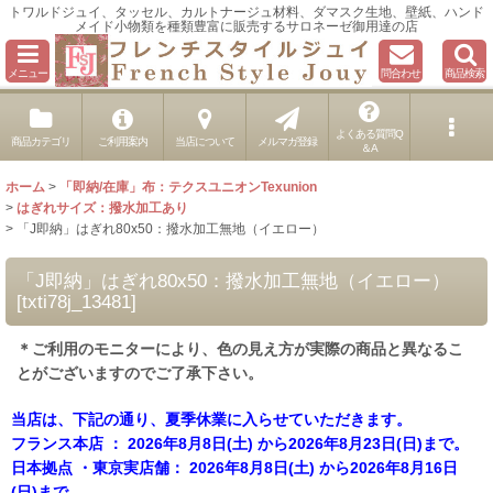
トワルドジュイ、タッセル、カルトナージュ材料、ダマスク生地、壁紙、ハンド
メイド小物類を種類豊富に販売するサロネーゼ御用達の店
メニュー
問合わせ
商品検索
よくある質問Q
商品カテゴリ
ご利用案内
当店について
メルマガ登録
＆A
ホーム
>
「即納/在庫」布：テクスユニオンTexunion
>
はぎれサイズ：撥水加工あり
>
「J即納」はぎれ80x50：撥水加工無地（イエロー）
「J即納」はぎれ80x50：撥水加工無地（イエロー）
[
txti78j_13481
]
＊ご利用のモニターにより、色の見え方が実際の商品と異なるこ
とがございますのでご了承下さい。
当店は、下記の通り、夏季休業に入らせていただきます。
フランス本店 ： 2026年8月8日(土) から2026年8月23日(日)まで。
日本拠点 ・東京実店舗： 2026年8月8日(土) から2026年8月16日
(日)まで。