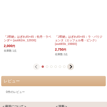
「J即納」はぎれ45×45：牡丹・ラベ
「J即納」はぎれ45×45：ラ・パリジ
ンダー
[
auti62m_12930
]
ェンヌ（エッフェル塔・ピンク）
[
auti65b_19860
]
2,000
円
2,750
円
在庫数 1点
在庫数 2点
レビュー
0
件のレビュー
＜発送について＞
＜送料＞