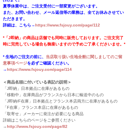
夏季休業中は、ご注文受付に一部変更がございます。
また、お問い合わせ、メール返信等の業務は、全てお休みさせてい
ただきます。
詳細は、こちら→
https://www.fsjouy.com/page/112
*「J即納」の商品は店舗でも同時に販売しております。ご注文完了
時に完売している場合も御座いますので予めご了承くださいませ。*
* 生地のご注文の前に、
当店取り扱い生地全般に関しましてのご留
意事項ページ
を必ずご確認ください。
→
https://www.fsjouy.com/page/114
＜商品名頭に付いている表記の説明＞
「J即納」日本拠点に在庫があるもの
「移動中」在庫商品がフランスから日本に輸送中のもの
「J即納/F在庫」日本拠点とフランス本店両方に在庫があるもの
「F在庫」フランス本店に在庫があるもの
「取寄せ」メーカーに発注が必要になる商品
詳細はこちらのページをご参照ください
→
http://www.fsjouy.com/page/82