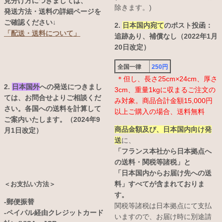
見分け方につきましては、
除きます。)
発送方法・送料の詳細ページを
ご確認ください↓
2.
日本国内宛て
のポスト投函：
「配送・送料について」
追跡あり、補償なし（2022年1月
20日改定）
全国一律
250円
＊但し、長さ25cm×24cm、厚さ
2.
日本国外
への発送につきまし
3cm、重量1kgに収まるご注文の
ては、お問合せよりご相談くだ
み対象。商品合計金額15,000円
さい。各国への送料を計算して
以上ご購入の場合、送料無料
ご案内いたします。（2024年9
商品金額及び、日本国内向け発
月1日改定）
送
に、
「フランス本社から日本拠点へ
の送料・関税等諸税」と
「日本国内からお届け先への送
料」すべてが含まれておりま
＜お支払い方法＞
す。
-郵便振替
関税等諸税は日本拠点にて支払
-ペイパル経由クレジットカード
いますので、お届け時に別途請