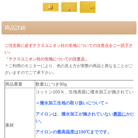
商品詳細
ご注文前に必ずテクスユニオン社の生地についての注意点をご一読下さ
い↓
「テクスユニオン社の生地についての注意点」
＊ご利用のモニターにより、色の見え方が実際の商品と異なることがご
ざいますのでご了承下さい。
商品重量
数量1につき90g
コットン100％、生地表面に撥水加工が施されていま
＜撥水加工生地の取り扱いについて＞
アイロンは、撥水加工が施されていない
裏面に
かけ
い。
素材
アイロンの最高温度は150℃までです。