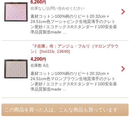
6,260
円
在庫なし/お問い合わせください
素材コットン100%柄のリピート20.32cm ×
24.51cm色フーシャピンク生地質薄手のクレト
ン更紗 / エコテックス®スタンダード100安全基
準品質製造made …
「F在庫」布：アンジュ・フルリ（マロンブラウ
ン）
[
fsti11b_13640
]
4,200
円
在庫数 4点
素材コットン100%柄のリピート20.32cm ×
24.51cm色マロンブラウン生地質薄手のクレト
ン更紗 / エコテックス®スタンダード100安全基
準品質製造made …
この商品を買った人は、こんな商品も買っています