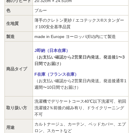
柄のリピート
20.32cm × 24
.51cm
色
ブルー
薄手のクレトン更紗 /
エコテックス®スタンダー
生地質
ド100安全基準品質
製造
made in Europe ヨーロッパ(EU)内にて製造
J即納（日本在庫）
（お支払い確認から2営業日内発送。発送後1〜3
日間でお届け）
商品タイプ
F在庫（フランス在庫）
（お支払い確認から2営業日内発送。発送後通常1
週間〜10日間でお届け）
洗濯機でデリケートコース40℃以下洗濯可、初回
取り扱い方
洗濯後2％前後の縮み有り、ドライクリーニング
不可
カルトナージュ、カーテン、ベッドカバー、エプ
用途
ロン、スカートなど