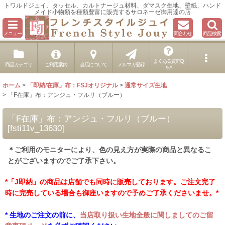
トワルドジュイ、タッセル、カルトナージュ材料、ダマスク生地、壁紙、ハンド
メイド小物類を種類豊富に販売するサロネーゼ御用達の店
メニュー
問合わせ
商品検索
よくある質問Q
商品カテゴリ
ご利用案内
当店について
メルマガ登録
＆A
ホーム
>
「即納/在庫」布：FSJオリジナル
>
通常サイズ生地
>
「F在庫」布：アンジュ・フルリ（ブルー）
「F在庫」布：アンジュ・フルリ（ブルー）
[
fsti11v_13630
]
＊ご利用のモニターにより、色の見え方が実際の商品と異なるこ
とがございますのでご了承下さい。
*「J即納」の商品は店舗でも同時に販売しております。ご注文完了
時に完売している場合も御座いますので予めご了承くださいませ。*
* 生地のご注文の前に、
当店取り扱い生地全般に関しましてのご留