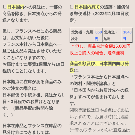
1.
日本国内
への発送は、
一部の
1.
日本国内宛て
の追跡・補償付
商品を除き、日本拠点からの発
き郵便送料（2022年1月20日改
送となります。
定）
但し、フランス本社にある商品
北海道・九州
650
北海道・
1040
は、お支払い頂いた後に、
以外
円
九州
円
フランス本社から日本拠点へ一
＊但し、商品合計金額15,000円
旦ご注文品を発送させていただ
以上ご購入の場合、送料無料
くことになりますので、
商品金額及び、日本国内向け発
お届けまでに実質1週間から10日
送
に、
程頂くことになります。
「フランス本社から日本拠点へ
日本拠点に在庫がある商品のみ
の送料・関税等諸税」と
のご注文の場合は、
「日本国内からお届け先への送
日本郵便で手続き後、発送から1
料」すべてが含まれておりま
日～3日程でのお届けとなりま
す。
す。（商品手配の時間を除
関税等諸税は日本拠点にて支払
く。）
いますので、お届け時に別途請
求されることはございません。
日本在庫品とフランス在庫品の
(一部のフランスからの直送品は
見分け方につきましては、