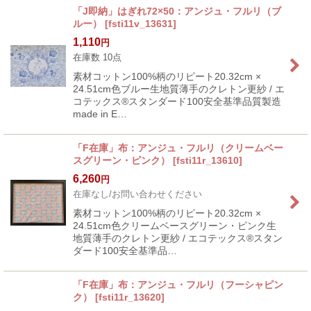
「J即納」はぎれ72×50：アンジュ・フルリ（ブ
ルー）
[
fsti11v_13631
]
1,110
円
在庫数 10点
素材コットン100%柄のリピート20.32cm ×
24.51cm色ブルー生地質薄手のクレトン更紗 / エ
コテックス®スタンダード100安全基準品質製造
made in E…
「F在庫」布：アンジュ・フルリ（クリームベー
スグリーン・ピンク）
[
fsti11r_13610
]
6,260
円
在庫なし/お問い合わせください
素材コットン100%柄のリピート20.32cm ×
24.51cm色クリームベースグリーン・ピンク生
地質薄手のクレトン更紗 / エコテックス®スタン
ダード100安全基準品…
「F在庫」布：アンジュ・フルリ（フーシャピン
ク）
[
fsti11r_13620
]