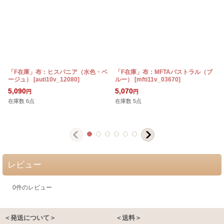
「F在庫」布：ヒスパニア（水色・ベ
「F在庫」布：MFTAパストラル（ブ
ージュ）
[
auti10v_12080
]
ルー）
[
mfti11v_03670
]
5,090
5,070
円
円
在庫数 6点
在庫数 5点
レビュー
0
件のレビュー
＜発送について＞
＜送料＞