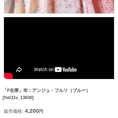
「F在庫」布：アンジュ・フルリ（ブルー）
[
fsti11v_13630
]
4,200
販売価格
:
円