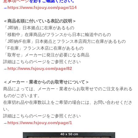
意事項ページ
を必ずご確認ください。
→
https://www.fsjouy.com/page/114
＜商品名頭に付いている表記の説明＞
「J即納」日本拠点に在庫があるもの
「移動中」在庫商品がフランスから日本に輸送中のもの
「J即納/F在庫」日本拠点とフランス本店両方に在庫があるもの
「F在庫」フランス本店に在庫があるもの
「取寄せ」メーカーに発注が必要になる商品
詳細はこちらのページをご参照ください
→
http://www.fsjouy.com/page/82
＜メーカー・業者からのお取寄せについて＞
商品によっては、メーカー・業者からお取寄せでのご注文を承れる
ものがございます。
在庫切れ品や在庫数以上をご希望の場合には、お問い合わせくださ
い。
詳細はこちらのページをご参照ください
→
https://www.fsjouy.com/page/1