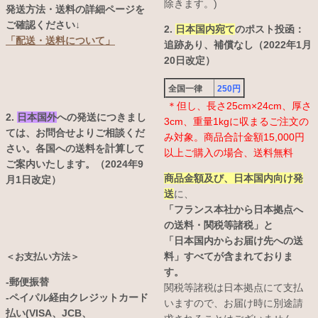
除きます。)
発送方法・送料の詳細ページを
ご確認ください↓
2.
日本国内宛て
のポスト投函：
「配送・送料について」
追跡あり、補償なし（2022年1月
20日改定）
全国一律
250円
＊但し、長さ25cm×24cm、厚さ
2.
日本国外
への発送につきまし
3cm、重量1kgに収まるご注文の
ては、お問合せよりご相談くだ
み対象。商品合計金額15,000円
さい。各国への送料を計算して
以上ご購入の場合、送料無料
ご案内いたします。（2024年9
商品金額及び、日本国内向け発
月1日改定）
送
に、
「フランス本社から日本拠点へ
の送料・関税等諸税」と
「日本国内からお届け先への送
料」すべてが含まれておりま
＜お支払い方法＞
す。
-郵便振替
関税等諸税は日本拠点にて支払
-ペイパル経由クレジットカード
いますので、お届け時に別途請
払い(VISA、JCB、