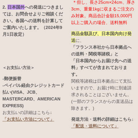
＊但し、長さ25cm×24cm、厚さ
2.
日本国外
への発送につきまし
3cm、重量1kgに収まるご注文の
ては、お問合せよりご相談くだ
み対象。商品合計金額15,000円
さい。各国への送料を計算して
以上ご購入の場合、送料無料
ご案内いたします。（2024年9
商品金額及び、日本国内向け発
月1日改定）
送
に、
「フランス本社から日本拠点へ
の送料・関税等諸税」と
「日本国内からお届け先への送
料」すべてが含まれておりま
＜お支払い方法＞
す。
-郵便振替
関税等諸税は日本拠点にて支払
-ペイパル経由クレジットカード
いますので、お届け時に別途請
払い(VISA、JCB、
求されることはございません。
MASTERCARD、AMERICAN
(一部のフランスからの直送品は
EXPRESS)
除きます。)
お支払いの詳細はこちら↓
発送方法・送料の詳細はこちら↓
「お支払い方法について」
「配送・送料について」