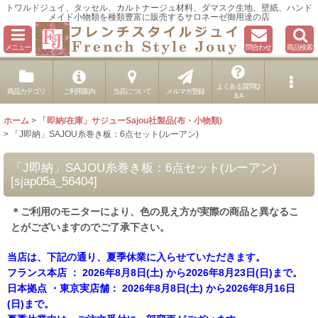
トワルドジュイ、タッセル、カルトナージュ材料、ダマスク生地、壁紙、ハンド
メイド小物類を種類豊富に販売するサロネーゼ御用達の店
メニュー
問合わせ
商品検索
よくある質問Q
商品カテゴリ
ご利用案内
当店について
メルマガ登録
＆A
ホーム
>
「即納/在庫」サジューSajou社製品(布・小物類)
>
「J即納」SAJOU糸巻き板：6点セット(ルーアン)
「J即納」SAJOU糸巻き板：6点セット(ルーアン)
[
sjap05a_56404
]
＊ご利用のモニターにより、色の見え方が実際の商品と異なるこ
とがございますのでご了承下さい。
当店は、下記の通り、夏季休業に入らせていただきます。
フランス本店 ： 2026年8月8日(土) から2026年8月23日(日)まで。
日本拠点 ・東京実店舗： 2026年8月8日(土) から2026年8月16日
(日)まで。