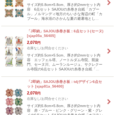
サイズ約5.8cm×5.8cm、厚さ約2mmセット内
容 6点セット SAJOUの糸巻き台紙「カブー
ル」ノルマンディ地方のちいさな海辺の町「カ
ブール」海水浴のさかんな夏の避暑地とし…
「J即納」SAJOU糸巻き板：6点セット(セーヌ)
[
sjap05a_56405
]
2,070
円
在庫なし/お問合せください
サイズ約5.5cm×5.5cm、厚さ約2mmセット内
容 エッフェル塔、ノートルダム寺院、凱旋
門、セーヌ川、ムーランルージュ、サクレクー
ル寺院の6点セット SAJOUの糸巻き台紙「…
「J即納」SAJOU糸巻き板：tdjデザイン6点セ
ット
[
sjap81a_56400
]
2,070
円
在庫なし/お問合せください
サイズ約5.8cm×5.8cm、厚さ約2mmセット内
容 赤・ブルー・ピンク・グリーン・紫・グレ
イの6点セット SAJOUの糸巻き台紙「オフラン