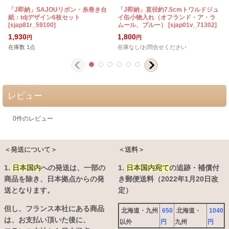
「J即納」SAJOUリボン・糸巻き台
「J即納」直径約7.5cmトワルドジュ
紙：tdjデザイン6枚セット
イ缶小物入れ（オフランド・ア・ラ
[
sjap81r_59100
]
ムール、ブルー）
[
sjap01v_71302
]
[
1,930
1,800
円
円
在庫数 1点
在庫なし/お問合せください
レビュー
0
件のレビュー
＜発送について＞
＜送料＞
1.
日本国内
への発送は、
一部の
1.
日本国内宛て
の追跡・補償付
商品を除き、日本拠点からの発
き郵便送料（2022年1月20日改
送となります。
定）
但し、フランス本社にある商品
北海道・九州
650
北海道・
1040
は、お支払い頂いた後に、
以外
円
九州
円