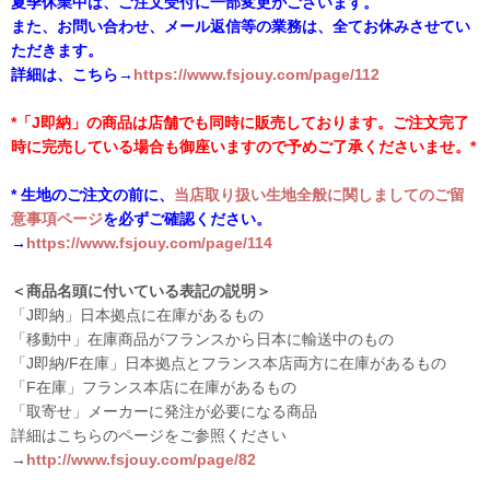
夏季休業中は、ご注文受付に一部変更がございます。
また、お問い合わせ、メール返信等の業務は、全てお休みさせてい
ただきます。
詳細は、こちら→
https://www.fsjouy.com/page/112
*「J即納」の商品は店舗でも同時に販売しております。ご注文完了
時に完売している場合も御座いますので予めご了承くださいませ。*
* 生地のご注文の前に、
当店取り扱い生地全般に関しましてのご留
意事項ページ
を必ずご確認ください。
→
https://www.fsjouy.com/page/114
＜商品名頭に付いている表記の説明＞
「J即納」日本拠点に在庫があるもの
「移動中」在庫商品がフランスから日本に輸送中のもの
「J即納/F在庫」日本拠点とフランス本店両方に在庫があるもの
「F在庫」フランス本店に在庫があるもの
「取寄せ」メーカーに発注が必要になる商品
詳細はこちらのページをご参照ください
→
http://www.fsjouy.com/page/82