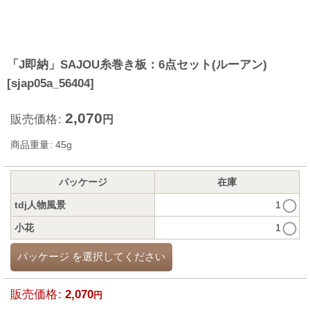
「J即納」SAJOU糸巻き板：6点セット(ルーアン)
[
sjap05a_56404
]
2,070
販売価格
:
円
商品重量
:
45g
パッケージ
在庫
tdj人物風景
1
小花
1
パッケージ
を選択してください
販売価格
:
2,070
円