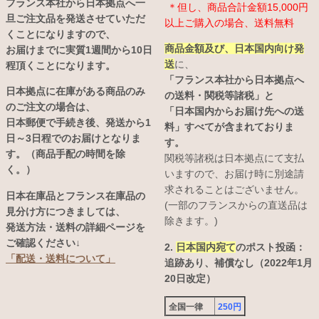
フランス本社から日本拠点へ一
＊但し、商品合計金額15,000円
旦ご注文品を発送させていただ
以上ご購入の場合、送料無料
くことになりますので、
商品金額及び、日本国内向け発
お届けまでに実質1週間から10日
送
に、
程頂くことになります。
「フランス本社から日本拠点へ
日本拠点に在庫がある商品のみ
の送料・関税等諸税」と
のご注文の場合は、
「日本国内からお届け先への送
日本郵便で手続き後、発送から1
料」すべてが含まれておりま
日～3日程でのお届けとなりま
す。
す。（商品手配の時間を除
関税等諸税は日本拠点にて支払
く。）
いますので、お届け時に別途請
求されることはございません。
日本在庫品とフランス在庫品の
(一部のフランスからの直送品は
見分け方につきましては、
除きます。)
発送方法・送料の詳細ページを
ご確認ください↓
2.
日本国内宛て
のポスト投函：
「配送・送料について」
追跡あり、補償なし（2022年1月
20日改定）
全国一律
250円