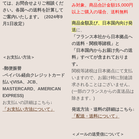
ては、お問合せよりご相談くだ
み対象。商品合計金額15,000円
さい。各国への送料を計算して
以上ご購入の場合、送料無料
ご案内いたします。（2024年9
商品金額及び、日本国内向け発
月1日改定）
送
に、
「フランス本社から日本拠点へ
の送料・関税等諸税」と
「日本国内からお届け先への送
料」すべてが含まれておりま
＜お支払い方法＞
す。
-郵便振替
関税等諸税は日本拠点にて支払
-ペイパル経由クレジットカード
いますので、お届け時に別途請
払い(VISA、JCB、
求されることはございません。
MASTERCARD、AMERICAN
(一部のフランスからの直送品は
EXPRESS)
除きます。)
お支払いの詳細はこちら↓
発送方法・送料の詳細はこちら↓
「お支払い方法について」
「配送・送料について」
＜メールの送受信について＞