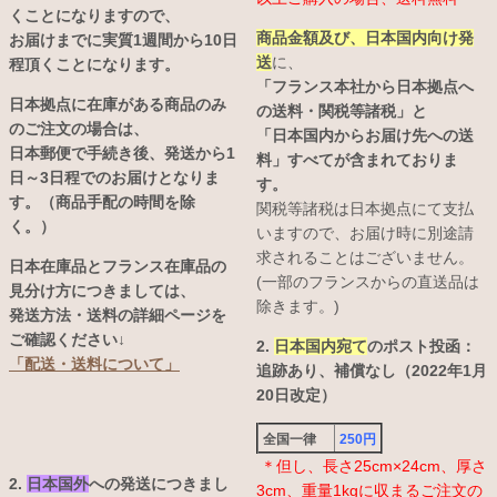
くことになりますので、
商品金額及び、日本国内向け発
お届けまでに実質1週間から10日
送
に、
程頂くことになります。
「フランス本社から日本拠点へ
日本拠点に在庫がある商品のみ
の送料・関税等諸税」と
のご注文の場合は、
「日本国内からお届け先への送
日本郵便で手続き後、発送から1
料」すべてが含まれておりま
日～3日程でのお届けとなりま
す。
す。（商品手配の時間を除
関税等諸税は日本拠点にて支払
く。）
いますので、お届け時に別途請
求されることはございません。
日本在庫品とフランス在庫品の
(一部のフランスからの直送品は
見分け方につきましては、
除きます。)
発送方法・送料の詳細ページを
ご確認ください↓
2.
日本国内宛て
のポスト投函：
「配送・送料について」
追跡あり、補償なし（2022年1月
20日改定）
全国一律
250円
＊但し、長さ25cm×24cm、厚さ
2.
日本国外
への発送につきまし
3cm、重量1kgに収まるご注文の