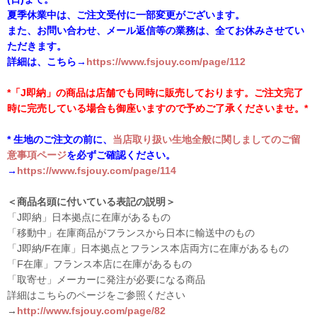
夏季休業中は、ご注文受付に一部変更がございます。
また、お問い合わせ、メール返信等の業務は、全てお休みさせてい
ただきます。
詳細は、こちら→
https://www.fsjouy.com/page/112
*「J即納」の商品は店舗でも同時に販売しております。ご注文完了
時に完売している場合も御座いますので予めご了承くださいませ。*
* 生地のご注文の前に、
当店取り扱い生地全般に関しましてのご留
意事項ページ
を必ずご確認ください。
→
https://www.fsjouy.com/page/114
＜商品名頭に付いている表記の説明＞
「J即納」日本拠点に在庫があるもの
「移動中」在庫商品がフランスから日本に輸送中のもの
「J即納/F在庫」日本拠点とフランス本店両方に在庫があるもの
「F在庫」フランス本店に在庫があるもの
「取寄せ」メーカーに発注が必要になる商品
詳細はこちらのページをご参照ください
→
http://www.fsjouy.com/page/82