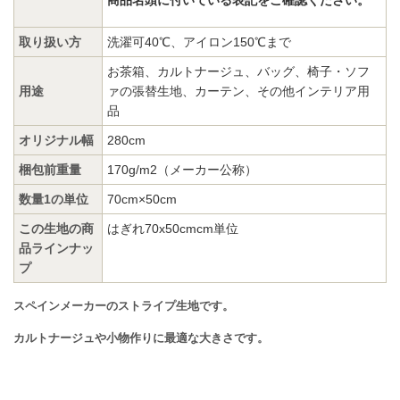
取り扱い方
洗濯可40℃、アイロン150℃まで
お茶箱、カルトナージュ、バッグ、椅子・ソフ
用途
ァの張替生地、カーテン、その他インテリア用
品
オリジナル幅
280cm
梱包前重量
170g/m2（メーカー公称）
数量1の単位
70cm×50cm
この生地の商
はぎれ70x50cmcm単位
品ラインナッ
プ
スペインメーカーのストライプ生地です。
カルトナージュや小物作りに最適な大きさです。