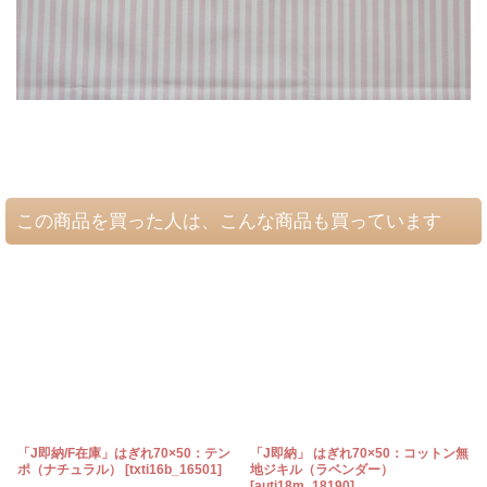
この商品を買った人は、こんな商品も買っています
「J即納/F在庫」はぎれ70×50：テン
「J即納」 はぎれ70×50：コットン無
ポ（ナチュラル）
[
txti16b_16501
]
地ジキル（ラベンダー）
[
auti18m_18190
]