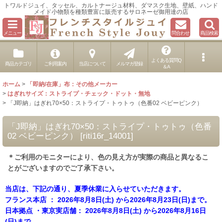
トワルドジュイ、タッセル、カルトナージュ材料、ダマスク生地、壁紙、ハンド
メイド小物類を種類豊富に販売するサロネーゼ御用達の店
メニュー
問合わせ
商品検索
よくある質問Q
商品カテゴリ
ご利用案内
当店について
メルマガ登録
＆A
ホーム
>
「即納/在庫」布：その他メーカー
>
はぎれサイズ：ストライプ・チェック・ドット・無地
>
「J即納」はぎれ70×50：ストライプ・トゥトゥ（色番02 ベビーピンク）
「J即納」はぎれ70×50：ストライプ・トゥトゥ（色番
02 ベビーピンク）
[
riti16r_14001
]
＊ご利用のモニターにより、色の見え方が実際の商品と異なるこ
とがございますのでご了承下さい。
当店は、下記の通り、夏季休業に入らせていただきます。
フランス本店 ： 2026年8月8日(土) から2026年8月23日(日)まで。
日本拠点 ・東京実店舗： 2026年8月8日(土) から2026年8月16日
(日)まで。