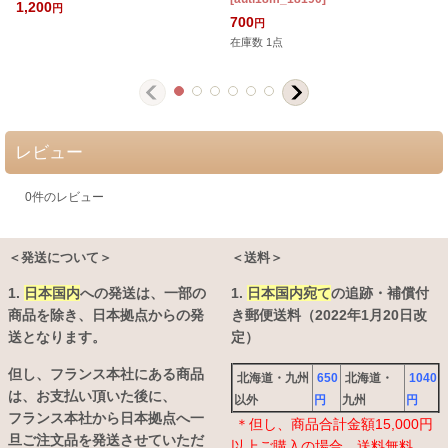
1,200
円
[
700
円
在庫数 1点
レビュー
0
件のレビュー
＜発送について＞
＜送料＞
1.
日本国内
への発送は、
一部の
1.
日本国内宛て
の追跡・補償付
商品を除き、日本拠点からの発
き郵便送料（2022年1月20日改
送となります。
定）
但し、フランス本社にある商品
北海道・九州
650
北海道・
1040
は、お支払い頂いた後に、
以外
円
九州
円
フランス本社から日本拠点へ一
＊但し、商品合計金額15,000円
旦ご注文品を発送させていただ
以上ご購入の場合、送料無料