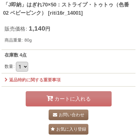
「J即納」はぎれ70×50：ストライプ・トゥトゥ（色番
02 ベビーピンク）
[
riti16r_14001
]
1,140
販売価格
:
円
商品重量
:
80g
在庫数 4点
数量
:
返品特約に関する重要事項
カートに入れる
お問い合わせ
お気に入り登録