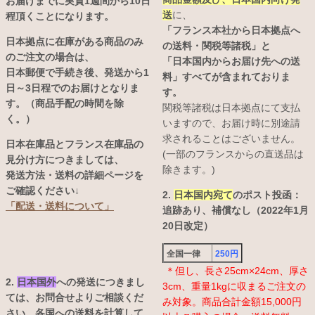
お届けまでに実質1週間から10日
送
に、
程頂くことになります。
「フランス本社から日本拠点へ
日本拠点に在庫がある商品のみ
の送料・関税等諸税」と
のご注文の場合は、
「日本国内からお届け先への送
日本郵便で手続き後、発送から1
料」すべてが含まれておりま
日～3日程でのお届けとなりま
す。
す。（商品手配の時間を除
関税等諸税は日本拠点にて支払
く。）
いますので、お届け時に別途請
求されることはございません。
日本在庫品とフランス在庫品の
(一部のフランスからの直送品は
見分け方につきましては、
除きます。)
発送方法・送料の詳細ページを
ご確認ください↓
2.
日本国内宛て
のポスト投函：
「配送・送料について」
追跡あり、補償なし（2022年1月
20日改定）
全国一律
250円
＊但し、長さ25cm×24cm、厚さ
2.
日本国外
への発送につきまし
3cm、重量1kgに収まるご注文の
ては、お問合せよりご相談くだ
み対象。商品合計金額15,000円
さい。各国への送料を計算して