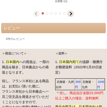
在庫数 6点
レビュー
0
件のレビュー
＜発送について＞
＜送料＞
1.
日本国内
への発送は、
一部の
1.
日本国内宛て
の追跡・補償付
商品を除き、日本拠点からの発
き郵便送料（2022年1月20日改
送となります。
定）
但し、フランス本社にある商品
北海道・九州
650
北海道・
1040
は、お支払い頂いた後に、
以外
円
九州
円
フランス本社から日本拠点へ一
＊但し、商品合計金額15,000円
旦ご注文品を発送させていただ
以上ご購入の場合、送料無料
くことになりますので、
商品金額及び、日本国内向け発