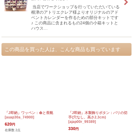
当店でワークショップを行っていただいている
根津のアトリエクレア様よりオリジナルのアド
ベントカレンダーを作るための部分キットです
♪ この商品に含まれるもの24個の小箱キットと
ハウス…
この商品を買った人は、こんな商品も買っています
「J即納」ワッペン：傘と長靴
「J即納」木製飾りボタン：パリの切
[
auap30a_74900
]
手(穴なし、高さ2.3cm)
[
ajap00r_99389
]
620
円
330
円
在庫数 2点