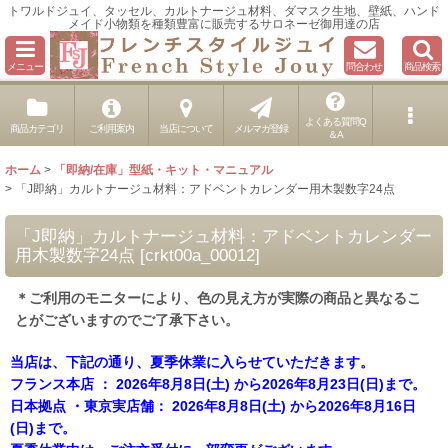
トワルドジュイ、タッセル、カルトナージュ材料、ダマスク生地、壁紙、ハンド
メイド小物類を種類豊富に販売するサロネーゼ御用達の店
メニュー
問合わせ
商品検索
よくある質問Q
商品カテゴリ
ご利用案内
当店について
メルマガ登録
＆A
ホーム
>
「即納/在庫」型紙・キット・マニュアル
>
「J即納」カルトナージュ材料：アドベントカレンダー用木製数字24点
「J即納」カルトナージュ材料：アドベントカレンダー
用木製数字24点
[
crkt00a_00012
]
＊ご利用のモニターにより、色の見え方が実際の商品と異なるこ
とがございますのでご了承下さい。
当店は、下記の通り、夏季休業に入らせていただきます。
フランス本店 ： 2026年8月8日(土) から2026年8月23日(日)まで。
日本拠点 ・東京実店舗： 2026年8月8日(土) から2026年8月16日
(日)まで。