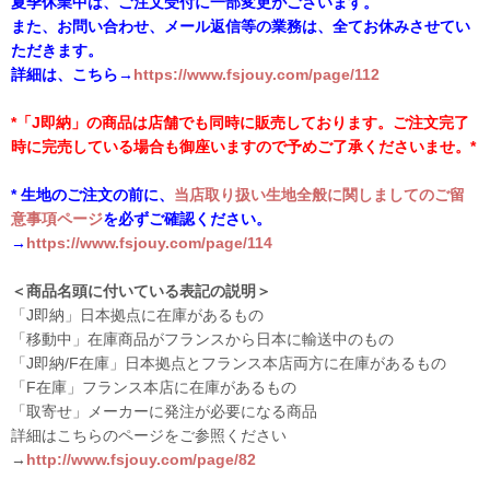
夏季休業中は、ご注文受付に一部変更がございます。
また、お問い合わせ、メール返信等の業務は、全てお休みさせてい
ただきます。
詳細は、こちら→
https://www.fsjouy.com/page/112
*「J即納」の商品は店舗でも同時に販売しております。ご注文完了
時に完売している場合も御座いますので予めご了承くださいませ。*
* 生地のご注文の前に、
当店取り扱い生地全般に関しましてのご留
意事項ページ
を必ずご確認ください。
→
https://www.fsjouy.com/page/114
＜商品名頭に付いている表記の説明＞
「J即納」日本拠点に在庫があるもの
「移動中」在庫商品がフランスから日本に輸送中のもの
「J即納/F在庫」日本拠点とフランス本店両方に在庫があるもの
「F在庫」フランス本店に在庫があるもの
「取寄せ」メーカーに発注が必要になる商品
詳細はこちらのページをご参照ください
→
http://www.fsjouy.com/page/82