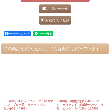
お問い合わせ
お気に入り登録
Facebookでシェア
この商品を買った人は、こんな商品も買っています
「J即納」ストライプテープ：4cmマ
「J即納」廃盤はぎれ75×50：オー・
ノン（ブルー系、リバーシブル）
ド・ラヴァンド（白麻地ベース、水
[
auap06_44302
]
色・ピンク）
[
mfti20b_17000
]
[