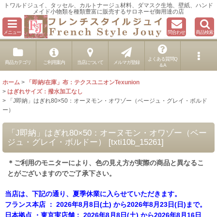
トワルドジュイ、タッセル、カルトナージュ材料、ダマスク生地、壁紙、ハンド
メイド小物類を種類豊富に販売するサロネーゼ御用達の店
メニュー
問合わせ
商品検索
よくある質問Q
商品カテゴリ
ご利用案内
当店について
メルマガ登録
＆A
ホーム
>
「即納/在庫」布：テクスユニオンTexunion
>
はぎれサイズ：撥水加工なし
>
「J即納」はぎれ80×50：オーヌモン・オワゾー（ベージュ・グレイ・ボルド
ー）
「J即納」はぎれ80×50：オーヌモン・オワゾー（ベー
ジュ・グレイ・ボルドー）
[
txti10b_15261
]
＊ご利用のモニターにより、色の見え方が実際の商品と異なるこ
とがございますのでご了承下さい。
当店は、下記の通り、夏季休業に入らせていただきます。
フランス本店 ： 2026年8月8日(土) から2026年8月23日(日)まで。
日本拠点 ・東京実店舗： 2026年8月8日(土) から2026年8月16日