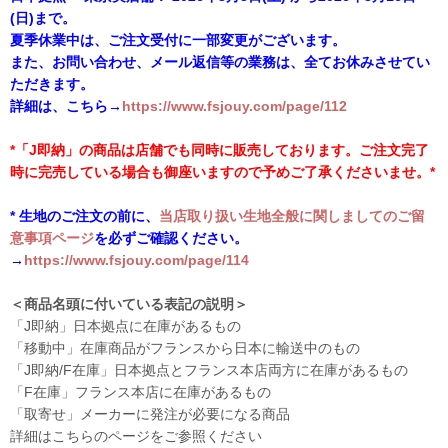
(日)まで。
夏季休業中は、ご注文受付に一部変更がございます。
また、お問い合わせ、メール返信等の業務は、全てお休みさせてい
ただきます。
詳細は、こちら→
https://www.fsjouy.com/page/112
*「J即納」の商品は店舗でも同時に販売しております。ご注文完了
時に完売している場合も御座いますので予めご了承くださいませ。*
* 生地のご注文の前に、
当店取り扱い生地全般に関しましてのご留
意事項ページ
を必ずご確認ください。
→
https://www.fsjouy.com/page/114
＜商品名頭に付いている表記の説明＞
「J即納」日本拠点に在庫があるもの
「移動中」在庫商品がフランスから日本に輸送中のもの
「J即納/F在庫」日本拠点とフランス本店両方に在庫があるもの
「F在庫」フランス本店に在庫があるもの
「取寄せ」メーカーに発注が必要になる商品
詳細はこちらのページをご参照ください