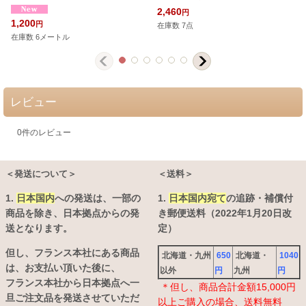
2,460
円
1,200
円
在庫数 7点
在庫数 6メートル
レビュー
0
件のレビュー
＜発送について＞
＜送料＞
1.
日本国内
への発送は、
一部の
1.
日本国内宛て
の追跡・補償付
商品を除き、日本拠点からの発
き郵便送料（2022年1月20日改
送となります。
定）
但し、フランス本社にある商品
北海道・九州
650
北海道・
1040
は、お支払い頂いた後に、
以外
円
九州
円
フランス本社から日本拠点へ一
＊但し、商品合計金額15,000円
旦ご注文品を発送させていただ
以上ご購入の場合、送料無料