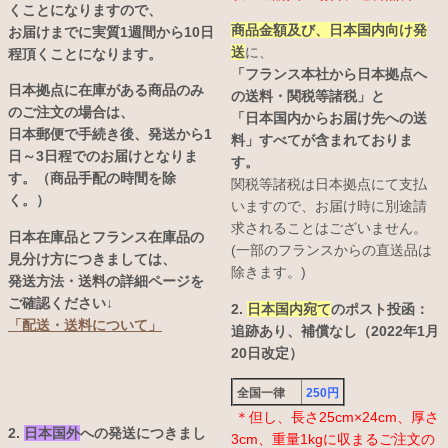
くことになりますので、
商品金額及び、日本国内向け発
お届けまでに実質1週間から10日
送
に、
程頂くことになります。
「フランス本社から日本拠点へ
日本拠点に在庫がある商品のみ
の送料・関税等諸税」と
のご注文の場合は、
「日本国内からお届け先への送
日本郵便で手続き後、発送から1
料」すべてが含まれておりま
日～3日程でのお届けとなりま
す。
す。（商品手配の時間を除
関税等諸税は日本拠点にて支払
く。）
いますので、お届け時に別途請
求されることはございません。
日本在庫品とフランス在庫品の
(一部のフランスからの直送品は
見分け方につきましては、
除きます。)
発送方法・送料の詳細ページを
ご確認ください↓
2.
日本国内宛て
のポスト投函：
「配送・送料について」
追跡あり、補償なし（2022年1月
20日改定）
全国一律
250円
＊但し、長さ25cm×24cm、厚さ
2.
日本国外
への発送につきまし
3cm、重量1kgに収まるご注文の