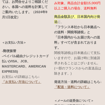
ては、お問合せよりご相談くだ
み対象。商品合計金額15,000円
さい。各国への送料を計算して
以上ご購入の場合、送料無料
ご案内いたします。（2024年9
商品金額及び、日本国内向け発
月1日改定）
送
に、
「フランス本社から日本拠点へ
の送料・関税等諸税」と
「日本国内からお届け先への送
料」すべてが含まれておりま
＜お支払い方法＞
す。
-郵便振替
関税等諸税は日本拠点にて支払
-ペイパル経由クレジットカード
いますので、お届け時に別途請
払い(VISA、JCB、
求されることはございません。
MASTERCARD、AMERICAN
(一部のフランスからの直送品は
EXPRESS)
除きます。)
お支払いの詳細はこちら↓
発送方法・送料の詳細はこちら↓
「お支払い方法について」
「配送・送料について」
＜メールの送受信について＞