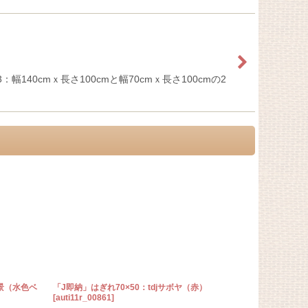
幅140cmｘ長さ100cmと幅70cmｘ長さ100cmの2
風景（水色ベ
「J即納」はぎれ70×50：tdjサボヤ（赤）
「J即納/F在
[
auti11r_00861
]
ームベースブ