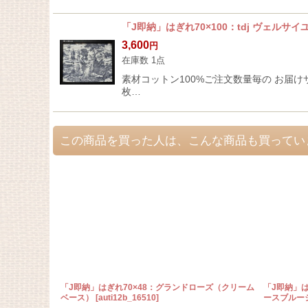
「J即納」はぎれ70×100：tdj ヴェル
3,600
円
在庫数 1点
素材コットン100%ご注文数量毎の お届けサイズ
枚…
この商品を買った人は、こんな商品も買ってい
「J即納」はぎれ70×48：グランドローズ（クリーム
「J即納」は
ベース）
[
auti12b_16510
]
ースブルー