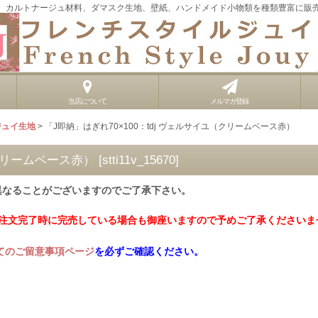
、カルトナージュ材料、ダマスク生地、壁紙、ハンドメイド小物類を種類豊富に販
当店について
メルマガ登録
ジュイ生地
>
「J即納」はぎれ70×100：tdj ヴェルサイユ（クリームベース赤）
（クリームベース赤）
[
stti11v_15670
]
異なることがございますのでご了承下さい。
ご注文完了時に完売している場合も御座いますので予めご了承くださいま
てのご留意事項ページ
を必ずご確認ください。