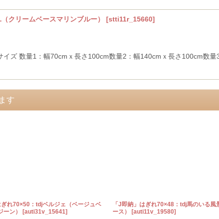
サイユ（クリームベースマリンブルー）
[
stti11r_15660
]
 数量1：幅70cmｘ長さ100cm数量2：幅140cmｘ長さ100cm数量3：
ます
ぎれ70×50：tdjベルジェ（ベージュベ
「J即納」はぎれ70×48：tdj馬のいる
ジーン）
[
auti31v_15641
]
ース）
[
auti11v_19580
]