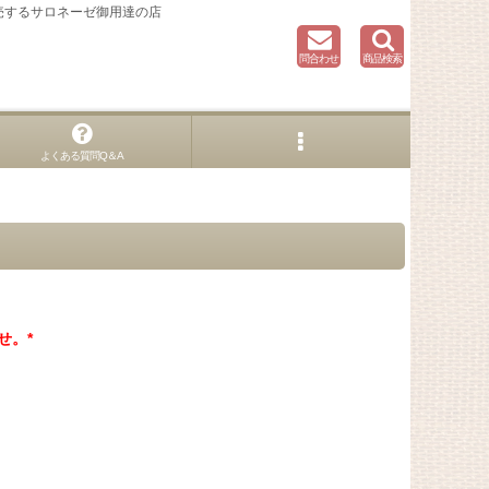
売するサロネーゼ御用達の店
問合わせ
商品検索
よくある質問Q＆A
せ。*