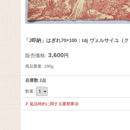
「J即納」はぎれ70×100：tdj ヴェルサイユ
3,600
販売価格
:
円
商品重量
:
190g
在庫数 2点
数量
:
返品特約に関する重要事項