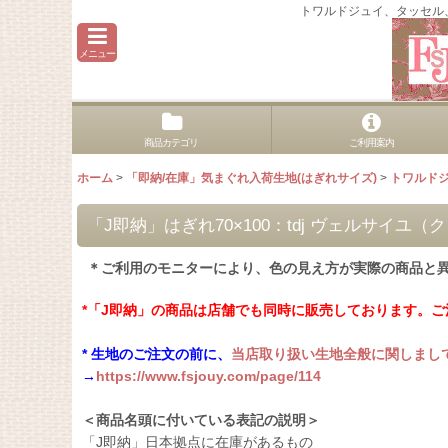
トワルドジュイ、タッセル
メニュー
商品カテゴリ
ご利用案内
ホーム
>
「即納/在庫」気まぐれ入荷生地(はぎれサイズ)
>
トワルド
「J即納」はぎれ70×100：tdj ヴェルサイユ
＊ご利用のモニターにより、色の見え方が実際の商品と
*「J即納」の商品は店舗でも同時に販売しております。
* 生地のご注文の前に、
当店取り扱い生地全般に関しまし
→
https://www.fsjouy.com/page/114
＜商品名頭に付いている表記の説明＞
「J即納」日本拠点に在庫があるもの