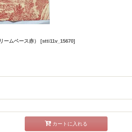
（クリームベース赤）
[
stti11v_15670
]
カートに入れる