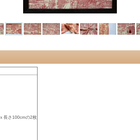
ｘ長さ100cmの2枚