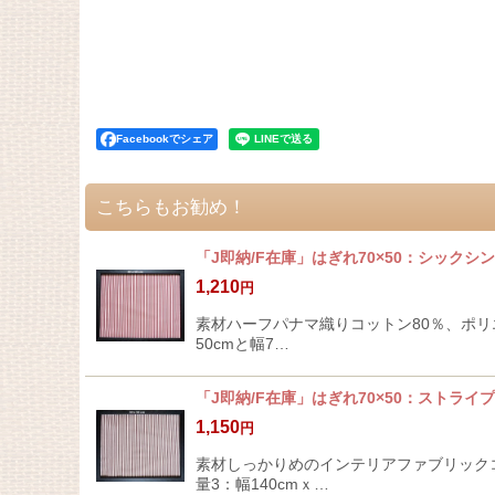
Facebookでシェア
こちらもお勧め！
「J即納/F在庫」はぎれ70×50：シック
1,210
円
素材ハーフパナマ織りコットン80％、ポリエス
50cmと幅7…
「J即納/F在庫」はぎれ70×50：ストラ
1,150
円
素材しっかりめのインテリアファブリックコット
量3：幅140cmｘ…