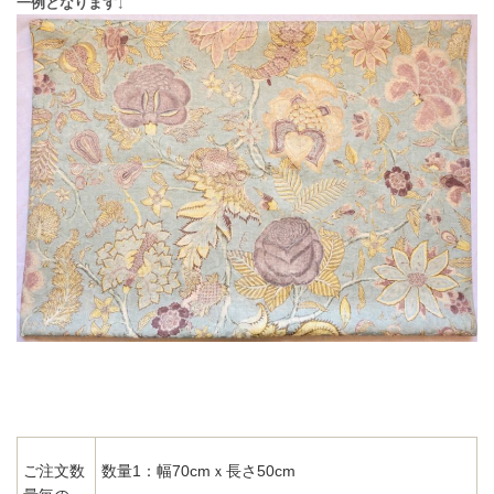
一例となります↓
数量1：幅70cmｘ長さ50cm
ご注文数