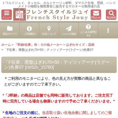
トワルドジュイ、タッセル、カルトナージュ材料、ダマスク生地、壁紙、ハンド
メイド小物類を種類豊富に販売するサロネーゼ御用達の店
メニュー
問合わせ
商品検索
よくある質問Q
商品カテゴリ
ご利用案内
当店について
メルマガ登録
＆A
ホーム
>
「即納/在庫」布：その他メーカー
>
はぎれサイズ：花柄
>
「F在庫」廃盤はぎれ70×50：ティツィアーナ(ラグーン)色番07
「F在庫」廃盤はぎれ70×50：ティツィアーナ(ラグー
ン)色番07
[
riti52v_15760
]
＊ご利用のモニターにより、色の見え方が実際の商品と異なるこ
とがございますのでご了承下さい。
*「J即納」の商品は店舗でも同時に販売しております。ご注文完了
時に完売している場合も御座いますので予めご了承くださいませ。*
* 生地のご注文の前に、
当店取り扱い生地全般に関しましてのご留