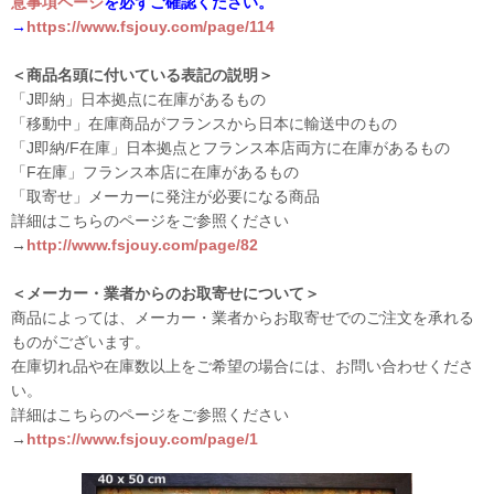
意事項ページ
を必ずご確認ください。
→
https://www.fsjouy.com/page/114
＜商品名頭に付いている表記の説明＞
「J即納」日本拠点に在庫があるもの
「移動中」在庫商品がフランスから日本に輸送中のもの
「J即納/F在庫」日本拠点とフランス本店両方に在庫があるもの
「F在庫」フランス本店に在庫があるもの
「取寄せ」メーカーに発注が必要になる商品
詳細はこちらのページをご参照ください
→
http://www.fsjouy.com/page/82
＜メーカー・業者からのお取寄せについて＞
商品によっては、メーカー・業者からお取寄せでのご注文を承れる
ものがございます。
在庫切れ品や在庫数以上をご希望の場合には、お問い合わせくださ
い。
詳細はこちらのページをご参照ください
→
https://www.fsjouy.com/page/1