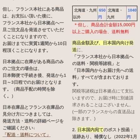
但し、フランス本社にある商品
北海道・九州
650
北海道・
1040
は、お支払い頂いた後に、
以外
円
九州
円
フランス本社から日本拠点へ一
＊但し、商品合計金額15,000円
旦ご注文品を発送させていただ
以上ご購入の場合、送料無料
くことになりますので、
商品金額及び、日本国内向け発
お届けまでに実質1週間から10日
送
に、
程頂くことになります。
「フランス本社から日本拠点へ
日本拠点に在庫がある商品のみ
の送料・関税等諸税」と
のご注文の場合は、
「日本国内からお届け先への送
日本郵便で手続き後、発送から1
料」すべてが含まれておりま
日～3日程でのお届けとなりま
す。
す。（商品手配の時間を除
関税等諸税は日本拠点にて支払
く。）
いますので、お届け時に別途請
求されることはございません。
日本在庫品とフランス在庫品の
(一部のフランスからの直送品は
見分け方につきましては、
除きます。)
発送方法・送料の詳細ページを
ご確認ください↓
2.
日本国内宛て
のポスト投函：
「配送・送料について」
追跡あり、補償なし（2022年1月