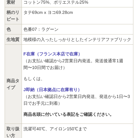
素材
コットン75%、ポリエステル25%
柄のリ
タテ69cm x ヨコ69.28cm
ピート
色
色番07：ラグーン
生地質
地模様の入ったしっかりとしたインテリアファブリック
F在庫（フランス本店で在庫）
（お支払い確認から2営業日内発送。発送後通常1週
間〜10日間でお届け）
もしくは、
商品タ
イプ
J即納（日本拠点に在庫有り）
（お支払い確認日から2営業日内発送、発送から1日〜3
日でお手元に到着）
商品名頭に付いている表記をご確認ください。
取り扱
洗濯可40℃、アイロン150℃まで
い方