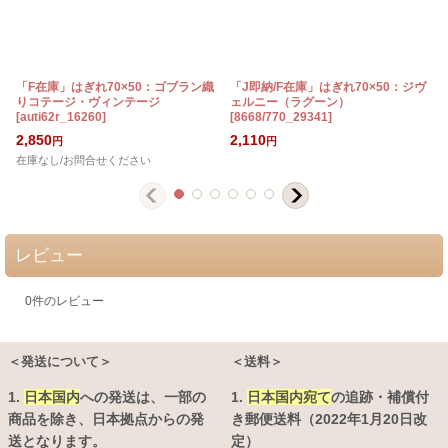
「F在庫」はぎれ70×50：ゴブラン織
「J即納/F在庫」はぎれ70×50：ジヴ
りコテージ・ヴィンテージ
ェルニー（ラグーン）
[
auti62r_16260
]
[
8668/770_29341
]
2,850
2,110
円
円
在庫なし/お問合せください
レビュー
0
件のレビュー
＜発送について＞
＜送料＞
1.
日本国内
への発送は、
一部の
1.
日本国内宛て
の追跡・補償付
商品を除き、日本拠点からの発
き郵便送料（2022年1月20日改
送となります。
定）