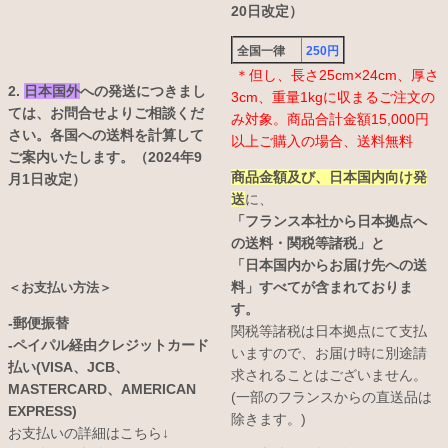
20日改定）
全国一律
250円
＊但し、長さ25cm×24cm、厚さ
2.
日本国外
への発送につきまし
3cm、重量1kgに収まるご注文の
ては、お問合せよりご相談くだ
み対象。商品合計金額15,000円
さい。各国への送料を計算して
以上ご購入の場合、送料無料
ご案内いたします。（2024年9
商品金額及び、日本国内向け発
月1日改定）
送
に、
「フランス本社から日本拠点へ
の送料・関税等諸税」と
「日本国内からお届け先への送
料」すべてが含まれておりま
＜お支払い方法＞
す。
-郵便振替
関税等諸税は日本拠点にて支払
-ペイパル経由クレジットカード
いますので、お届け時に別途請
払い(VISA、JCB、
求されることはございません。
MASTERCARD、AMERICAN
(一部のフランスからの直送品は
EXPRESS)
除きます。)
お支払いの詳細はこちら↓