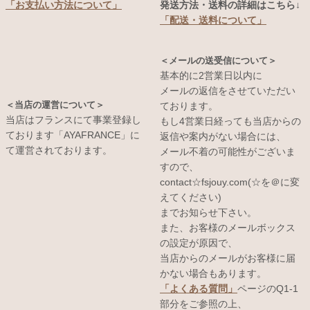
発送方法・送料の詳細はこちら↓
「お支払い方法について」
「配送・送料について」
＜メールの送受信について＞
基本的に2営業日以内に
メールの返信をさせていただい
＜当店の運営について＞
ております。
当店はフランスにて事業登録し
もし4営業日経っても当店からの
ております「AYAFRANCE」に
返信や案内がない場合には、
て運営されております。
メール不着の可能性がございま
すので、
contact☆fsjouy.com(☆を＠に変
えてください)
までお知らせ下さい。
また、お客様のメールボックス
の設定が原因で、
当店からのメールがお客様に届
かない場合もあります。
「よくある質問」
ページのQ1-1
部分をご参照の上、