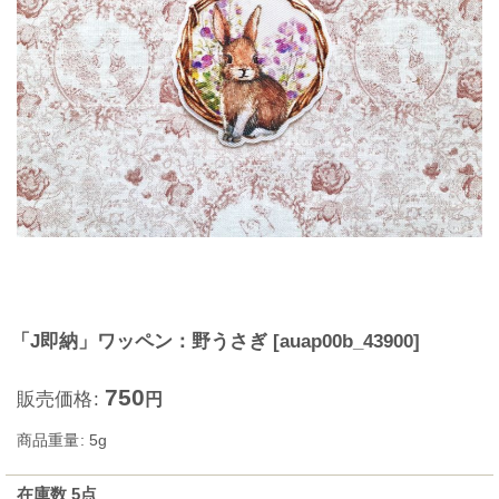
「J即納」ワッペン：野うさぎ
[
auap00b_43900
]
750
販売価格
:
円
商品重量
:
5g
在庫数 5点