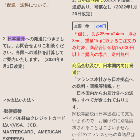
2.
日本国内宛て
のポスト投函：
「配送・送料について」
追跡あり、補償なし（2022年1月
20日改定）
全国一律
250円
＊但し、長さ25cm×24cm、厚さ
2.
日本国外
への発送につきまし
3cm、重量1kgに収まるご注文の
ては、お問合せよりご相談くだ
み対象。商品合計金額15,000円
さい。各国への送料を計算して
以上ご購入の場合、送料無料
ご案内いたします。（2024年9
商品金額及び、日本国内向け発
月1日改定）
送
に、
「フランス本社から日本拠点へ
の送料・関税等諸税」と
「日本国内からお届け先への送
料」すべてが含まれておりま
＜お支払い方法＞
す。
-郵便振替
関税等諸税は日本拠点にて支払
-ペイパル経由クレジットカード
いますので、お届け時に別途請
払い(VISA、JCB、
求されることはございません。
MASTERCARD、AMERICAN
(一部のフランスからの直送品は
EXPRESS)