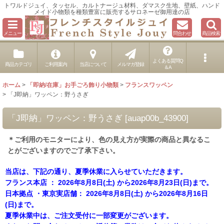
トワルドジュイ、タッセル、カルトナージュ材料、ダマスク生地、壁紙、ハンド
メイド小物類を種類豊富に販売するサロネーゼ御用達の店
メニュー
問合わせ
商品検索
よくある質問Q
商品カテゴリ
ご利用案内
当店について
メルマガ登録
＆A
ホーム
>
「即納/在庫」お手ごろ飾り小物類
>
フランスワッペン
>
「J即納」ワッペン：野うさぎ
「J即納」ワッペン：野うさぎ
[
auap00b_43900
]
＊ご利用のモニターにより、色の見え方が実際の商品と異なるこ
とがございますのでご了承下さい。
当店は、下記の通り、夏季休業に入らせていただきます。
フランス本店 ： 2026年8月8日(土) から2026年8月23日(日)まで。
日本拠点 ・東京実店舗： 2026年8月8日(土) から2026年8月16日
(日)まで。
夏季休業中は、ご注文受付に一部変更がございます。