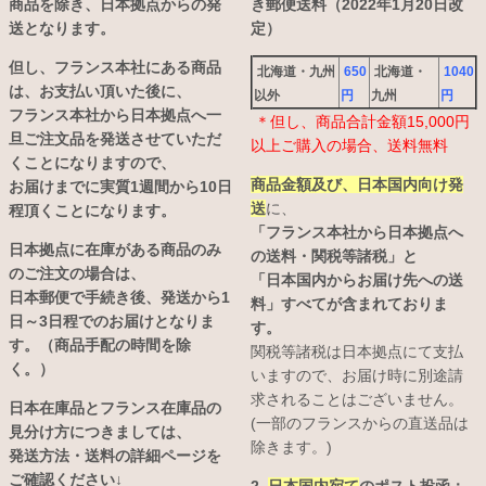
商品を除き、日本拠点からの発
き郵便送料（2022年1月20日改
送となります。
定）
但し、フランス本社にある商品
北海道・九州
650
北海道・
1040
は、お支払い頂いた後に、
以外
円
九州
円
フランス本社から日本拠点へ一
＊但し、商品合計金額15,000円
旦ご注文品を発送させていただ
以上ご購入の場合、送料無料
くことになりますので、
商品金額及び、日本国内向け発
お届けまでに実質1週間から10日
送
に、
程頂くことになります。
「フランス本社から日本拠点へ
日本拠点に在庫がある商品のみ
の送料・関税等諸税」と
のご注文の場合は、
「日本国内からお届け先への送
日本郵便で手続き後、発送から1
料」すべてが含まれておりま
日～3日程でのお届けとなりま
す。
す。（商品手配の時間を除
関税等諸税は日本拠点にて支払
く。）
いますので、お届け時に別途請
求されることはございません。
日本在庫品とフランス在庫品の
(一部のフランスからの直送品は
見分け方につきましては、
除きます。)
発送方法・送料の詳細ページを
ご確認ください↓