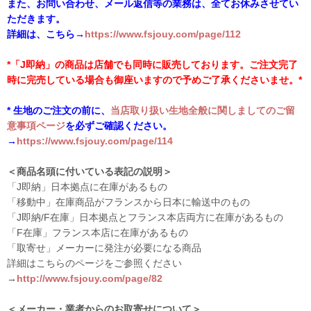
また、お問い合わせ、メール返信等の業務は、全てお休みさせてい
ただきます。
詳細は、こちら→
https://www.fsjouy.com/page/112
*「J即納」の商品は店舗でも同時に販売しております。ご注文完了
時に完売している場合も御座いますので予めご了承くださいませ。*
* 生地のご注文の前に、
当店取り扱い生地全般に関しましてのご留
意事項ページ
を必ずご確認ください。
→
https://www.fsjouy.com/page/114
＜商品名頭に付いている表記の説明＞
「J即納」日本拠点に在庫があるもの
「移動中」在庫商品がフランスから日本に輸送中のもの
「J即納/F在庫」日本拠点とフランス本店両方に在庫があるもの
「F在庫」フランス本店に在庫があるもの
「取寄せ」メーカーに発注が必要になる商品
詳細はこちらのページをご参照ください
→
http://www.fsjouy.com/page/82
＜メーカー・業者からのお取寄せについて＞