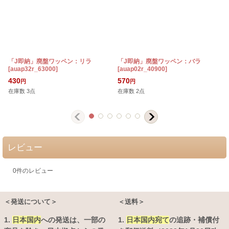
「J即納」廃盤ワッペン：リラ
「J即納」廃盤ワッペン：バラ
[
auap32r_63000
]
[
auap02r_40900
]
[
430
570
円
円
在庫数 3点
在庫数 2点
レビュー
0
件のレビュー
＜発送について＞
＜送料＞
1.
日本国内
への発送は、
一部の
1.
日本国内宛て
の追跡・補償付