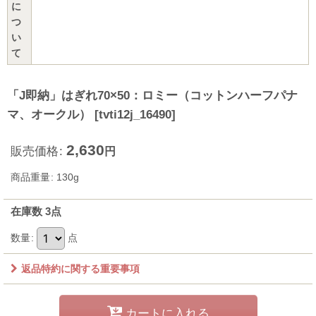
に
つ
い
て
「J即納」はぎれ70×50：ロミー（コットンハーフパナ
マ、オークル）
[
tvti12j_16490
]
2,630
販売価格
:
円
商品重量
:
130g
在庫数 3点
数量
:
点
返品特約に関する重要事項
カートに入れる