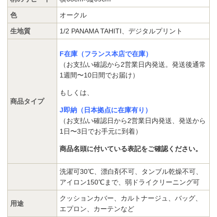
色
オークル
生地質
1/2 PANAMA TAHITI、デジタルプリント
F在庫（フランス本店で在庫）
（お支払い確認から2営業日内発送。発送後通常
1週間〜10日間でお届け）
もしくは、
商品タイプ
J即納（日本拠点に在庫有り）
（お支払い確認日から2営業日内発送、発送から
1日〜3日でお手元に到着）
商品名頭に付いている表記をご確認ください。
洗濯可30℃、漂白剤不可、タンブル乾燥不可、
アイロン150℃まで、弱ドライクリーニング可
クッションカバー、カルトナージュ、バッグ、
用途
エプロン、カーテンなど