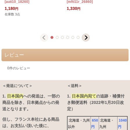
[
auti10_18260
]
[
mfti11r_26860
]
[
1,180
1,330
円
円
在庫数 3点
レビュー
0
件のレビュー
＜発送について＞
＜送料＞
1.
日本国内
への発送は、
一部の
1.
日本国内宛て
の追跡・補償付
商品を除き、日本拠点からの発
き郵便送料（2022年1月20日改
送となります。
定）
但し、フランス本社にある商品
北海道・九州
650
北海道・
1040
は、お支払い頂いた後に、
以外
円
九州
円