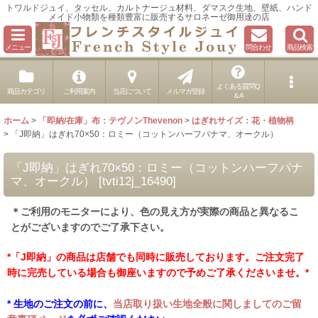
トワルドジュイ、タッセル、カルトナージュ材料、ダマスク生地、壁紙、ハンド
メイド小物類を種類豊富に販売するサロネーゼ御用達の店
メニュー
問合わせ
商品検索
よくある質問Q
商品カテゴリ
ご利用案内
当店について
メルマガ登録
＆A
ホーム
>
「即納/在庫」布：テヴノンThevenon
>
はぎれサイズ：花・植物柄
>
「J即納」はぎれ70×50：ロミー（コットンハーフパナマ、オークル）
「J即納」はぎれ70×50：ロミー（コットンハーフパナ
マ、オークル）
[
tvti12j_16490
]
＊ご利用のモニターにより、色の見え方が実際の商品と異なるこ
とがございますのでご了承下さい。
*「J即納」の商品は店舗でも同時に販売しております。ご注文完了
時に完売している場合も御座いますので予めご了承くださいませ。*
* 生地のご注文の前に、
当店取り扱い生地全般に関しましてのご留