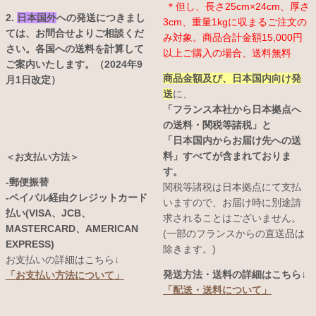
＊但し、長さ25cm×24cm、厚さ
2.
日本国外
への発送につきまし
3cm、重量1kgに収まるご注文の
ては、お問合せよりご相談くだ
み対象。商品合計金額15,000円
さい。各国への送料を計算して
以上ご購入の場合、送料無料
ご案内いたします。（2024年9
商品金額及び、日本国内向け発
月1日改定）
送
に、
「フランス本社から日本拠点へ
の送料・関税等諸税」と
「日本国内からお届け先への送
料」すべてが含まれておりま
＜お支払い方法＞
す。
-郵便振替
関税等諸税は日本拠点にて支払
-ペイパル経由クレジットカード
いますので、お届け時に別途請
払い(VISA、JCB、
求されることはございません。
MASTERCARD、AMERICAN
(一部のフランスからの直送品は
EXPRESS)
除きます。)
お支払いの詳細はこちら↓
発送方法・送料の詳細はこちら↓
「お支払い方法について」
「配送・送料について」