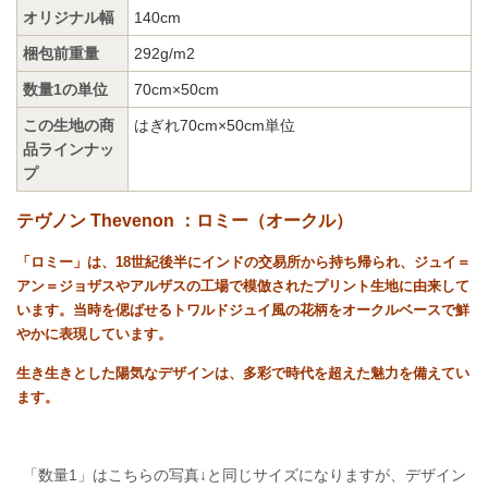
オリジナル幅
140cm
梱包前重量
292g/m2
数量1の単位
70cm×50cm
この生地の商
はぎれ70cm×50cm単位
品ラインナッ
プ
テヴノン Thevenon ：ロミー（オークル）
「ロミー」は、18世紀後半にインドの交易所から持ち帰られ、ジュイ＝
アン＝ジョザスやアルザスの工場で模倣されたプリント生地に由来して
います。当時を偲ばせるトワルドジュイ風の花柄をオークルベースで鮮
やかに表現しています。
生き生きとした陽気なデザインは、多彩で時代を超えた魅力を備えてい
ます。
「数量1」はこちらの写真↓と同じサイズになりますが、デザイン