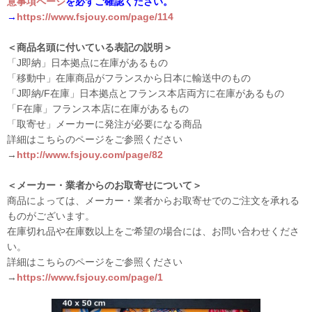
意事項ページ
を必ずご確認ください。
→
https://www.fsjouy.com/page/114
＜商品名頭に付いている表記の説明＞
「J即納」日本拠点に在庫があるもの
「移動中」在庫商品がフランスから日本に輸送中のもの
「J即納/F在庫」日本拠点とフランス本店両方に在庫があるもの
「F在庫」フランス本店に在庫があるもの
「取寄せ」メーカーに発注が必要になる商品
詳細はこちらのページをご参照ください
→
http://www.fsjouy.com/page/82
＜メーカー・業者からのお取寄せについて＞
商品によっては、メーカー・業者からお取寄せでのご注文を承れる
ものがございます。
在庫切れ品や在庫数以上をご希望の場合には、お問い合わせくださ
い。
詳細はこちらのページをご参照ください
→
https://www.fsjouy.com/page/1