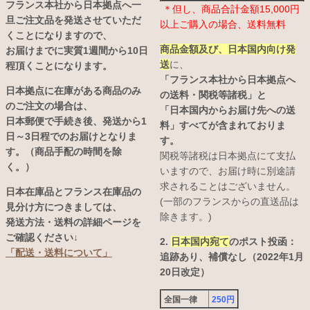
フランス本社から日本拠点へ一
＊但し、商品合計金額15,000円
旦ご注文品を発送させていただ
以上ご購入の場合、送料無料
くことになりますので、
商品金額及び、日本国内向け発
お届けまでに実質1週間から10日
送
に、
程頂くことになります。
「フランス本社から日本拠点へ
日本拠点に在庫がある商品のみ
の送料・関税等諸税」と
のご注文の場合は、
「日本国内からお届け先への送
日本郵便で手続き後、発送から1
料」すべてが含まれておりま
日～3日程でのお届けとなりま
す。
す。（商品手配の時間を除
関税等諸税は日本拠点にて支払
く。）
いますので、お届け時に別途請
求されることはございません。
日本在庫品とフランス在庫品の
(一部のフランスからの直送品は
見分け方につきましては、
除きます。)
発送方法・送料の詳細ページを
ご確認ください↓
2.
日本国内宛て
のポスト投函：
「配送・送料について」
追跡あり、補償なし（2022年1月
20日改定）
全国一律
250円