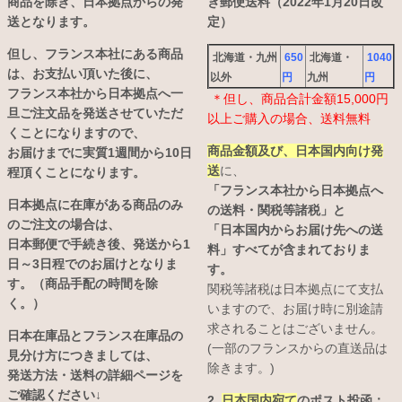
商品を除き、日本拠点からの発
き郵便送料（2022年1月20日改
送となります。
定）
但し、フランス本社にある商品
北海道・九州
650
北海道・
1040
は、お支払い頂いた後に、
以外
円
九州
円
フランス本社から日本拠点へ一
＊但し、商品合計金額15,000円
旦ご注文品を発送させていただ
以上ご購入の場合、送料無料
くことになりますので、
商品金額及び、日本国内向け発
お届けまでに実質1週間から10日
送
に、
程頂くことになります。
「フランス本社から日本拠点へ
日本拠点に在庫がある商品のみ
の送料・関税等諸税」と
のご注文の場合は、
「日本国内からお届け先への送
日本郵便で手続き後、発送から1
料」すべてが含まれておりま
日～3日程でのお届けとなりま
す。
す。（商品手配の時間を除
関税等諸税は日本拠点にて支払
く。）
いますので、お届け時に別途請
求されることはございません。
日本在庫品とフランス在庫品の
(一部のフランスからの直送品は
見分け方につきましては、
除きます。)
発送方法・送料の詳細ページを
ご確認ください↓
2.
日本国内宛て
のポスト投函：