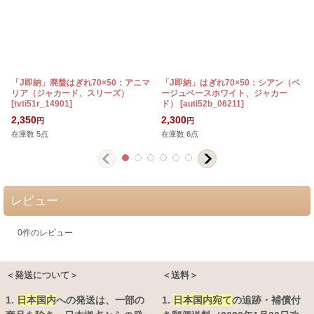
「J即納」廃盤はぎれ70×50：アニマ
「J即納」はぎれ70×50：シアン（ベ
リア（ジャカード、スリーズ）
ージュベースホワイト、ジャカー
[
tvti51r_14901
]
ド）
[
auti52b_06211
]
[
2,350
2,300
円
円
在庫数 5点
在庫数 6点
レビュー
0
件のレビュー
＜発送について＞
＜送料＞
1.
日本国内
への発送は、
一部の
1.
日本国内宛て
の追跡・補償付