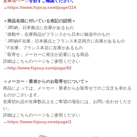
意事項ページ
を必ずご確認ください。
→
https://www.fsjouy.com/page/114
＜商品名頭に付いている表記の説明＞
「J即納」日本拠点に在庫があるもの
「移動中」在庫商品がフランスから日本に輸送中のもの
「J即納/F在庫」日本拠点とフランス本店両方に在庫があるもの
「F在庫」フランス本店に在庫があるもの
「取寄せ」メーカーに発注が必要になる商品
詳細はこちらのページをご参照ください
→
http://www.fsjouy.com/page/82
＜メーカー・業者からのお取寄せについて＞
商品によっては、メーカー・業者からお取寄せでのご注文を承れる
ものがございます。
在庫切れ品や在庫数以上をご希望の場合には、お問い合わせくださ
い。
詳細はこちらのページをご参照ください
→
https://www.fsjouy.com/page/1