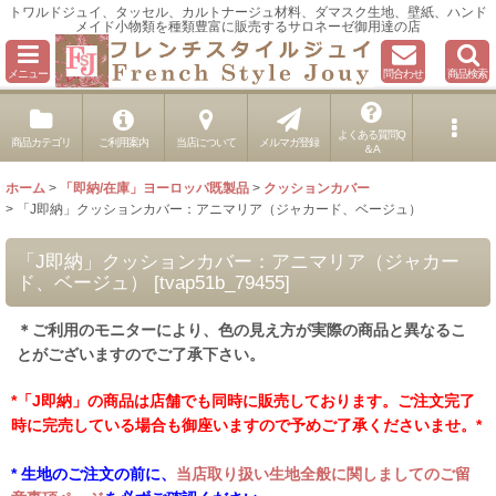
トワルドジュイ、タッセル、カルトナージュ材料、ダマスク生地、壁紙、ハンド
メイド小物類を種類豊富に販売するサロネーゼ御用達の店
メニュー
問合わせ
商品検索
よくある質問Q
商品カテゴリ
ご利用案内
当店について
メルマガ登録
＆A
ホーム
>
「即納/在庫」ヨーロッパ既製品
>
クッションカバー
>
「J即納」クッションカバー：アニマリア（ジャカード、ベージュ）
「J即納」クッションカバー：アニマリア（ジャカー
ド、ベージュ）
[
tvap51b_79455
]
＊ご利用のモニターにより、色の見え方が実際の商品と異なるこ
とがございますのでご了承下さい。
*「J即納」の商品は店舗でも同時に販売しております。ご注文完了
時に完売している場合も御座いますので予めご了承くださいませ。*
* 生地のご注文の前に、
当店取り扱い生地全般に関しましてのご留