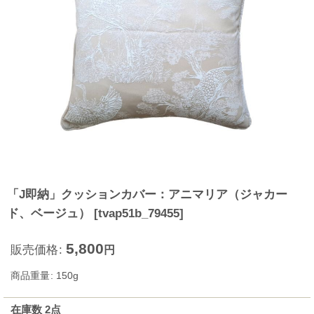
「J即納」クッションカバー：アニマリア（ジャカー
ド、ベージュ）
[
tvap51b_79455
]
5,800
販売価格
:
円
商品重量
:
150g
在庫数 2点