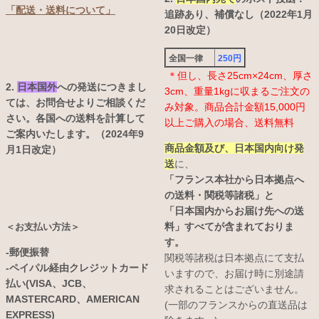
「配送・送料について」
追跡あり、補償なし（2022年1月
20日改定）
全国一律
250円
＊但し、長さ25cm×24cm、厚さ
2.
日本国外
への発送につきまし
3cm、重量1kgに収まるご注文の
ては、お問合せよりご相談くだ
み対象。商品合計金額15,000円
さい。各国への送料を計算して
以上ご購入の場合、送料無料
ご案内いたします。（2024年9
商品金額及び、日本国内向け発
月1日改定）
送
に、
「フランス本社から日本拠点へ
の送料・関税等諸税」と
「日本国内からお届け先への送
料」すべてが含まれておりま
＜お支払い方法＞
す。
-郵便振替
関税等諸税は日本拠点にて支払
-ペイパル経由クレジットカード
いますので、お届け時に別途請
払い(VISA、JCB、
求されることはございません。
MASTERCARD、AMERICAN
(一部のフランスからの直送品は
EXPRESS)