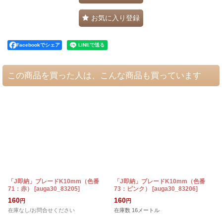
お気に入り登録
Facebookでシェア
この商品を買った人は、こんな商品も買っています
「J即納」ブレードK10mm（色番
「J即納」ブレードK10mm（色番
71：赤）
[
auga30_83205
]
73：ピンク）
[
auga30_83206
]
[
160
160
円
円
在庫なし/お問合せください
在庫数 16メートル