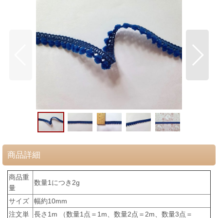
商品詳細
商品重
数量1につき2g
量
サイズ
幅約10mm
注文単
長さ1m （数量1点＝1m、数量2点＝2m、数量3点＝