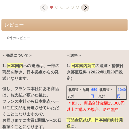
レビュー
0
件のレビュー
＜発送について＞
＜送料＞
1.
日本国内
への発送は、
一部の
1.
日本国内宛て
の追跡・補償付
商品を除き、日本拠点からの発
き郵便送料（2022年1月20日改
送となります。
定）
但し、フランス本社にある商品
北海道・九州
650
北海道・
1040
は、お支払い頂いた後に、
以外
円
九州
円
フランス本社から日本拠点へ一
＊但し、商品合計金額15,000円
旦ご注文品を発送させていただ
以上ご購入の場合、送料無料
くことになりますので、
商品金額及び、日本国内向け発
お届けまでに実質1週間から10日
送
に、
程頂くことになります。