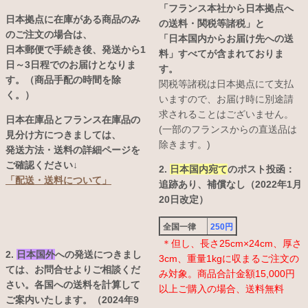
「フランス本社から日本拠点へ
日本拠点に在庫がある商品のみ
の送料・関税等諸税」と
のご注文の場合は、
「日本国内からお届け先への送
日本郵便で手続き後、発送から1
料」すべてが含まれておりま
日～3日程でのお届けとなりま
す。
す。（商品手配の時間を除
関税等諸税は日本拠点にて支払
く。）
いますので、お届け時に別途請
求されることはございません。
日本在庫品とフランス在庫品の
(一部のフランスからの直送品は
見分け方につきましては、
除きます。)
発送方法・送料の詳細ページを
ご確認ください↓
2.
日本国内宛て
のポスト投函：
「配送・送料について」
追跡あり、補償なし（2022年1月
20日改定）
全国一律
250円
＊但し、長さ25cm×24cm、厚さ
2.
日本国外
への発送につきまし
3cm、重量1kgに収まるご注文の
ては、お問合せよりご相談くだ
み対象。商品合計金額15,000円
さい。各国への送料を計算して
以上ご購入の場合、送料無料
ご案内いたします。（2024年9