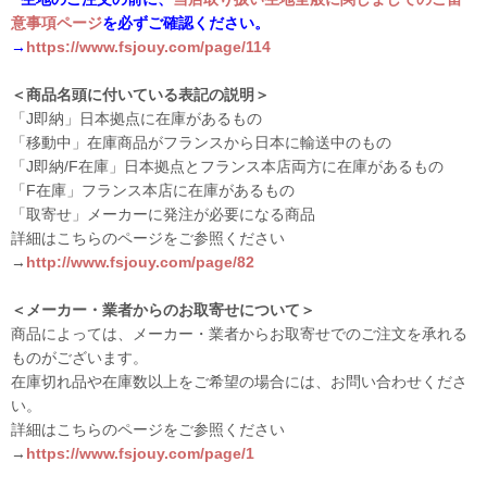
意事項ページ
を必ずご確認ください。
→
https://www.fsjouy.com/page/114
＜商品名頭に付いている表記の説明＞
「J即納」日本拠点に在庫があるもの
「移動中」在庫商品がフランスから日本に輸送中のもの
「J即納/F在庫」日本拠点とフランス本店両方に在庫があるもの
「F在庫」フランス本店に在庫があるもの
「取寄せ」メーカーに発注が必要になる商品
詳細はこちらのページをご参照ください
→
http://www.fsjouy.com/page/82
＜メーカー・業者からのお取寄せについて＞
商品によっては、メーカー・業者からお取寄せでのご注文を承れる
ものがございます。
在庫切れ品や在庫数以上をご希望の場合には、お問い合わせくださ
い。
詳細はこちらのページをご参照ください
→
https://www.fsjouy.com/page/1