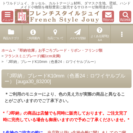
トワルドジュイ、タッセル、カルトナージュ材料、ダマスク生地、壁紙、ハンド
メイド小物類を種類豊富に販売するサロネーゼ御用達の店
メニュー
問合わせ
商品検索
よくある質問Q
商品カテゴリ
ご利用案内
当店について
メルマガ登録
＆A
ホーム
>
「即納/在庫」お手ごろブレード・リボン・フリンジ類
>
フランスミニブレード(幅1cm未満)
>
「J即納」ブレードK10mm（色番24：ロワイヤルブルー）
「J即納」ブレードK10mm（色番24：ロワイヤルブル
ー）
[
auga30_83200
]
＊ご利用のモニターにより、色の見え方が実際の商品と異なるこ
とがございますのでご了承下さい。
*「J即納」の商品は店舗でも同時に販売しております。ご注文完了
時に完売している場合も御座いますので予めご了承くださいませ。*
* 生地のご注文の前に、
当店取り扱い生地全般に関しましてのご留