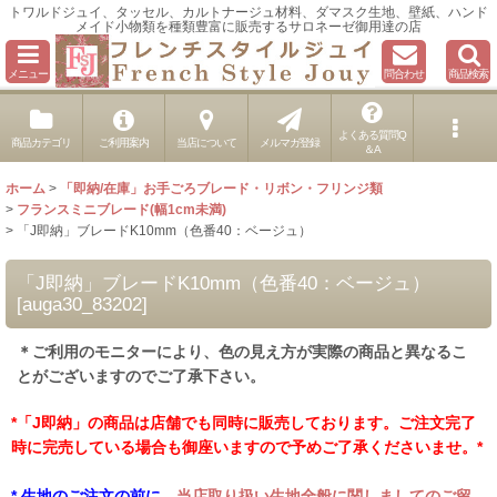
トワルドジュイ、タッセル、カルトナージュ材料、ダマスク生地、壁紙、ハンド
メイド小物類を種類豊富に販売するサロネーゼ御用達の店
メニュー
問合わせ
商品検索
よくある質問Q
商品カテゴリ
ご利用案内
当店について
メルマガ登録
＆A
ホーム
>
「即納/在庫」お手ごろブレード・リボン・フリンジ類
>
フランスミニブレード(幅1cm未満)
>
「J即納」ブレードK10mm（色番40：ベージュ）
「J即納」ブレードK10mm（色番40：ベージュ）
[
auga30_83202
]
＊ご利用のモニターにより、色の見え方が実際の商品と異なるこ
とがございますのでご了承下さい。
*「J即納」の商品は店舗でも同時に販売しております。ご注文完了
時に完売している場合も御座いますので予めご了承くださいませ。*
* 生地のご注文の前に、
当店取り扱い生地全般に関しましてのご留