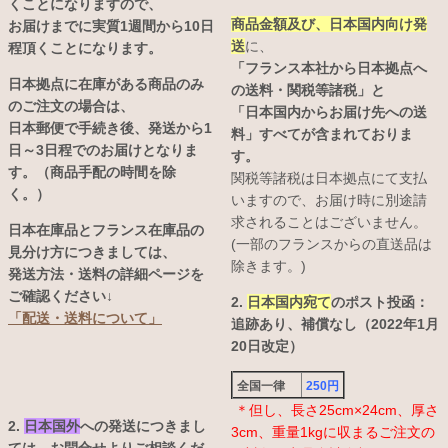
くことになりますので、
商品金額及び、日本国内向け発
お届けまでに実質1週間から10日
送
に、
程頂くことになります。
「フランス本社から日本拠点へ
日本拠点に在庫がある商品のみ
の送料・関税等諸税」と
のご注文の場合は、
「日本国内からお届け先への送
日本郵便で手続き後、発送から1
料」すべてが含まれておりま
日～3日程でのお届けとなりま
す。
す。（商品手配の時間を除
関税等諸税は日本拠点にて支払
く。）
いますので、お届け時に別途請
求されることはございません。
日本在庫品とフランス在庫品の
(一部のフランスからの直送品は
見分け方につきましては、
除きます。)
発送方法・送料の詳細ページを
ご確認ください↓
2.
日本国内宛て
のポスト投函：
「配送・送料について」
追跡あり、補償なし（2022年1月
20日改定）
全国一律
250円
＊但し、長さ25cm×24cm、厚さ
2.
日本国外
への発送につきまし
3cm、重量1kgに収まるご注文の