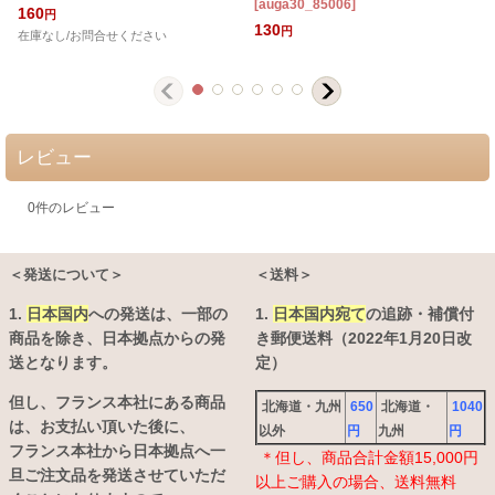
[
auga30_85006
]
160
円
130
円
在庫なし/お問合せください
レビュー
0
件のレビュー
＜発送について＞
＜送料＞
1.
日本国内
への発送は、
一部の
1.
日本国内宛て
の追跡・補償付
商品を除き、日本拠点からの発
き郵便送料（2022年1月20日改
送となります。
定）
但し、フランス本社にある商品
北海道・九州
650
北海道・
1040
は、お支払い頂いた後に、
以外
円
九州
円
フランス本社から日本拠点へ一
＊但し、商品合計金額15,000円
旦ご注文品を発送させていただ
以上ご購入の場合、送料無料