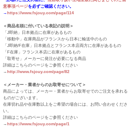
意事項ページ
を必ずご確認ください。
→
https://www.fsjouy.com/page/114
＜商品名頭に付いている表記の説明＞
「J即納」日本拠点に在庫があるもの
「移動中」在庫商品がフランスから日本に輸送中のもの
「J即納/F在庫」日本拠点とフランス本店両方に在庫があるもの
「F在庫」フランス本店に在庫があるもの
「取寄せ」メーカーに発注が必要になる商品
詳細はこちらのページをご参照ください
→
http://www.fsjouy.com/page/82
＜メーカー・業者からのお取寄せについて＞
商品によっては、メーカー・業者からお取寄せでのご注文を承れる
ものがございます。
在庫切れ品や在庫数以上をご希望の場合には、お問い合わせくださ
い。
詳細はこちらのページをご参照ください
→
https://www.fsjouy.com/page/1