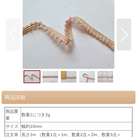
商品詳細
商品重
数量1につき2g
量
サイズ
幅約10mm
注文単
長さ1m （数量1点＝1m、数量2点＝2m、数量3点＝