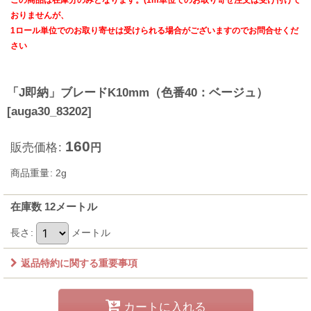
この商品は在庫分のみとなります。(1m単位でのお取り寄せ注文は受け付けて
おりませんが、
1ロール単位でのお取り寄せは受けられる場合がございますのでお問合せくだ
さい
「J即納」ブレードK10mm（色番40：ベージュ）
[
auga30_83202
]
160
販売価格
:
円
商品重量
:
2g
在庫数 12メートル
長さ
:
メートル
返品特約に関する重要事項
カートに入れる