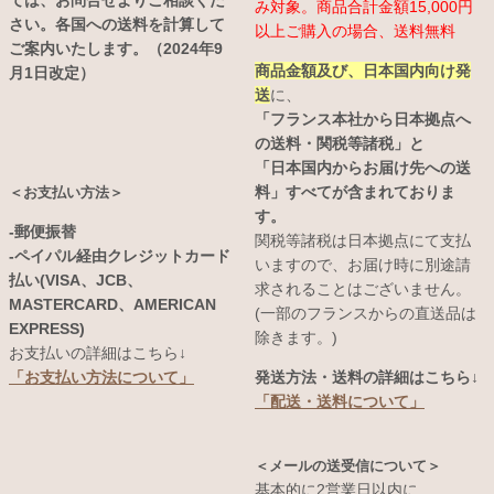
ては、お問合せよりご相談くだ
み対象。商品合計金額15,000円
さい。各国への送料を計算して
以上ご購入の場合、送料無料
ご案内いたします。（2024年9
商品金額及び、日本国内向け発
月1日改定）
送
に、
「フランス本社から日本拠点へ
の送料・関税等諸税」と
「日本国内からお届け先への送
料」すべてが含まれておりま
＜お支払い方法＞
す。
-郵便振替
関税等諸税は日本拠点にて支払
-ペイパル経由クレジットカード
いますので、お届け時に別途請
払い(VISA、JCB、
求されることはございません。
MASTERCARD、AMERICAN
(一部のフランスからの直送品は
EXPRESS)
除きます。)
お支払いの詳細はこちら↓
発送方法・送料の詳細はこちら↓
「お支払い方法について」
「配送・送料について」
＜メールの送受信について＞
基本的に2営業日以内に