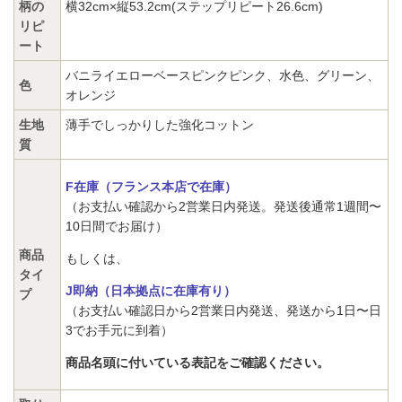
柄の
横32cm×縦53.2cm(ステップリピート26.6cm)
リピ
ート
バニライエローベースピンクピンク、水色、グリーン、
色
オレンジ
生地
薄手でしっかりした強化コットン
質
F在庫（フランス本店で在庫）
（お支払い確認から2営業日内発送。発送後通常1週間〜
10日間でお届け）
商品
もしくは、
タイ
J即納（日本拠点に在庫有り）
プ
（お支払い確認日から2営業日内発送、発送から1日〜日
3でお手元に到着）
商品名頭に付いている表記をご確認ください。