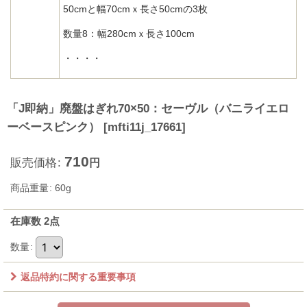
50cmと幅70cmｘ長さ50cmの3枚
数量8：幅280cmｘ長さ100cm
・・・・
「J即納」廃盤はぎれ70×50：セーヴル（バニライエロ
ーベースピンク）
[
mfti11j_17661
]
710
販売価格
:
円
商品重量
:
60g
在庫数 2点
数量
:
返品特約に関する重要事項