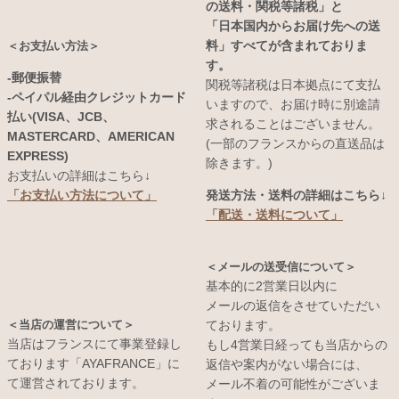
の送料・関税等諸税」と
「日本国内からお届け先への送
料」すべてが含まれておりま
＜お支払い方法＞
す。
-郵便振替
関税等諸税は日本拠点にて支払
-ペイパル経由クレジットカード
いますので、お届け時に別途請
払い(VISA、JCB、
求されることはございません。
MASTERCARD、AMERICAN
(一部のフランスからの直送品は
EXPRESS)
除きます。)
お支払いの詳細はこちら↓
発送方法・送料の詳細はこちら↓
「お支払い方法について」
「配送・送料について」
＜メールの送受信について＞
基本的に2営業日以内に
メールの返信をさせていただい
＜当店の運営について＞
ております。
当店はフランスにて事業登録し
もし4営業日経っても当店からの
ております「AYAFRANCE」に
返信や案内がない場合には、
て運営されております。
メール不着の可能性がございま