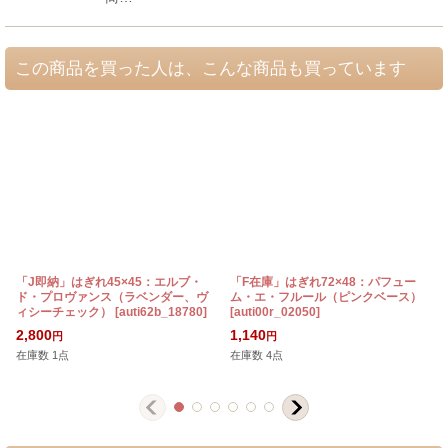
この商品を買った人は、こんな商品も買っています
「J即納」はぎれ45×45：エルブ・
「F在庫」はぎれ72×48：パフュー
ド・プロヴァンス（ラベンダー、ヴ
ム・エ・フルール（ピンクベース）
ィシーチェック）
[
auti62b_18780
]
[
auti00r_02050
]
[
2,800
1,140
円
円
在庫数 1点
在庫数 4点