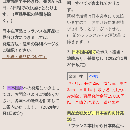
日本郵便で手続き後、発送から1
料」すべてが含まれておりま
日～3日程でのお届けとなりま
す。
す。（商品手配の時間を除
関税等諸税は日本拠点にて支払
く。）
いますので、お届け時に別途請
求されることはございません。
日本在庫品とフランス在庫品の
(一部のフランスからの直送品は
見分け方につきましては、
除きます。)
発送方法・送料の詳細ページを
ご確認ください↓
2.
日本国内宛て
のポスト投函：
「配送・送料について」
追跡あり、補償なし（2022年1月
20日改定）
全国一律
250円
＊但し、長さ25cm×24cm、厚さ
2.
日本国外
への発送につきまし
3cm、重量1kgに収まるご注文の
ては、お問合せよりご相談くだ
み対象。商品合計金額15,000円
さい。各国への送料を計算して
以上ご購入の場合、送料無料
ご案内いたします。（2024年9
商品金額及び、日本国内向け発
月1日改定）
送
に、
「フランス本社から日本拠点へ