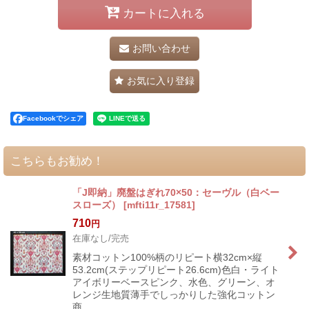
カートに入れる
お問い合わせ
お気に入り登録
Facebookでシェア
こちらもお勧め！
「J即納」廃盤はぎれ70×50：セーヴル（白ベー
スローズ）
[
mfti11r_17581
]
710
円
在庫なし/完売
素材コットン100%柄のリピート横32cm×縦
53.2cm(ステップリピート26.6cm)色白・ライト
アイボリーベースピンク、水色、グリーン、オ
レンジ生地質薄手でしっかりした強化コットン
商…