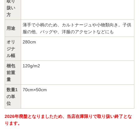
取り
扱い
方
薄手で小柄のため、カルトナージュや小物類向き。子供
用途
服の他、バッグや、洋服のアクセントなどにも
オリ
280cm
ジナ
ル幅
梱包
120g/m2
前重
量
数量1
70cm×50cm
の単
位
2026年廃盤となりましたため、当店在庫限りで取り扱い終了とな
ります。