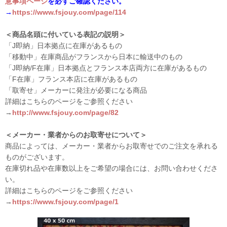
意事項ページ
を必ずご確認ください。
→
https://www.fsjouy.com/page/114
＜商品名頭に付いている表記の説明＞
「J即納」日本拠点に在庫があるもの
「移動中」在庫商品がフランスから日本に輸送中のもの
「J即納/F在庫」日本拠点とフランス本店両方に在庫があるもの
「F在庫」フランス本店に在庫があるもの
「取寄せ」メーカーに発注が必要になる商品
詳細はこちらのページをご参照ください
→
http://www.fsjouy.com/page/82
＜メーカー・業者からのお取寄せについて＞
商品によっては、メーカー・業者からお取寄せでのご注文を承れる
ものがございます。
在庫切れ品や在庫数以上をご希望の場合には、お問い合わせくださ
い。
詳細はこちらのページをご参照ください
→
https://www.fsjouy.com/page/1