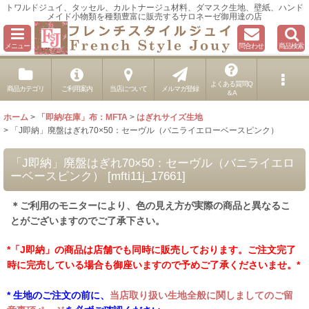
トワルドジュイ、タッセル、カルトナージュ材料、ダマスク生地、壁紙、ハンド
メイド小物類を種類豊富に販売するサロネーゼ御用達の店
メニュー
問合わせ
商品検索
よくある質問Q
商品カテゴリ
ご利用案内
当店について
メルマガ登録
＆A
ホーム
>
「即納/在庫」布：MFTA
>
はぎれサイズ生地
>
「J即納」廃盤はぎれ70×50：セーヴル（バニライエローベースピンク）
「J即納」廃盤はぎれ70×50：セーヴル（バニライエロ
ーベースピンク）
[
mfti11j_17661
]
＊ご利用のモニターにより、色の見え方が実際の商品と異なるこ
とがございますのでご了承下さい。
*「J即納」の商品は店舗でも同時に販売しております。ご注文完了
時に完売している場合も御座いますので予めご了承くださいませ。*
* 生地のご注文の前に、
当店取り扱い生地全般に関しましてのご留