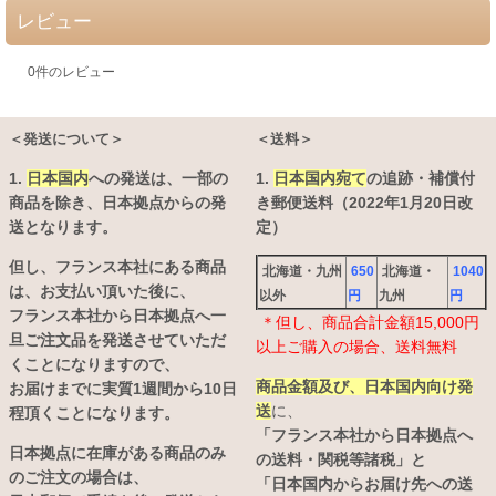
レビュー
0
件のレビュー
＜発送について＞
＜送料＞
1.
日本国内
への発送は、
一部の
1.
日本国内宛て
の追跡・補償付
商品を除き、日本拠点からの発
き郵便送料（2022年1月20日改
送となります。
定）
但し、フランス本社にある商品
北海道・九州
650
北海道・
1040
は、お支払い頂いた後に、
以外
円
九州
円
フランス本社から日本拠点へ一
＊但し、商品合計金額15,000円
旦ご注文品を発送させていただ
以上ご購入の場合、送料無料
くことになりますので、
商品金額及び、日本国内向け発
お届けまでに実質1週間から10日
送
に、
程頂くことになります。
「フランス本社から日本拠点へ
日本拠点に在庫がある商品のみ
の送料・関税等諸税」と
のご注文の場合は、
「日本国内からお届け先への送