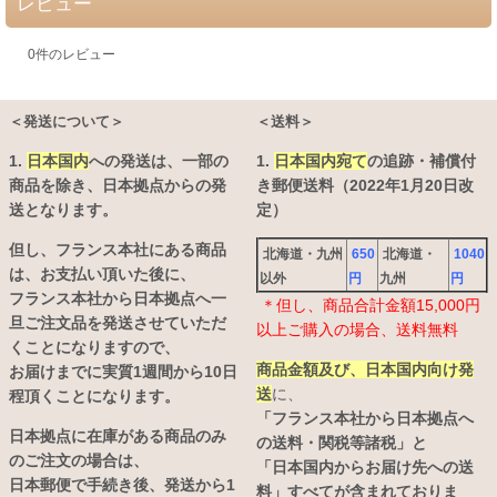
レビュー
0
件のレビュー
＜発送について＞
＜送料＞
1.
日本国内
への発送は、
一部の
1.
日本国内宛て
の追跡・補償付
商品を除き、日本拠点からの発
き郵便送料（2022年1月20日改
送となります。
定）
但し、フランス本社にある商品
北海道・九州
650
北海道・
1040
は、お支払い頂いた後に、
以外
円
九州
円
フランス本社から日本拠点へ一
＊但し、商品合計金額15,000円
旦ご注文品を発送させていただ
以上ご購入の場合、送料無料
くことになりますので、
商品金額及び、日本国内向け発
お届けまでに実質1週間から10日
送
に、
程頂くことになります。
「フランス本社から日本拠点へ
日本拠点に在庫がある商品のみ
の送料・関税等諸税」と
のご注文の場合は、
「日本国内からお届け先への送
日本郵便で手続き後、発送から1
料」すべてが含まれておりま