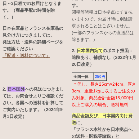
日～3日程でのお届けとなりま
す。
す。（商品手配の時間を除
関税等諸税は日本拠点にて支払
く。）
いますので、お届け時に別途請
求されることはございません。
日本在庫品とフランス在庫品の
(一部のフランスからの直送品は
見分け方につきましては、
除きます。)
発送方法・送料の詳細ページを
ご確認ください↓
2.
日本国内宛て
のポスト投函：
「配送・送料について」
追跡あり、補償なし（2022年1月
20日改定）
全国一律
250円
＊但し、長さ25cm×24cm、厚さ
2.
日本国外
への発送につきまし
3cm、重量1kgに収まるご注文の
ては、お問合せよりご相談くだ
み対象。商品合計金額15,000円
さい。各国への送料を計算して
以上ご購入の場合、送料無料
ご案内いたします。（2024年9
商品金額及び、日本国内向け発
月1日改定）
送
に、
「フランス本社から日本拠点へ
の送料・関税等諸税」と