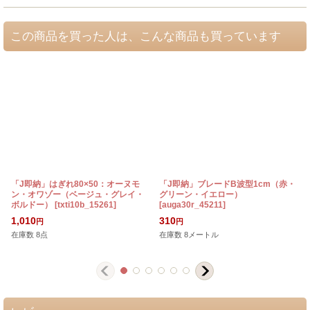
この商品を買った人は、こんな商品も買っています
「J即納」はぎれ80×50：オーヌモ
「J即納」ブレードB波型1cm（赤・
ン・オワゾー（ベージュ・グレイ・
グリーン・イエロー）
ボルドー）
[
txti10b_15261
]
[
auga30r_45211
]
1,010
310
円
円
在庫数 8点
在庫数 8メートル