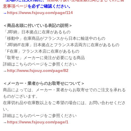
意事項ページ
を必ずご確認ください。
→
https://www.fsjouy.com/page/114
＜商品名頭に付いている表記の説明＞
「J即納」日本拠点に在庫があるもの
「移動中」在庫商品がフランスから日本に輸送中のもの
「J即納/F在庫」日本拠点とフランス本店両方に在庫があるもの
「F在庫」フランス本店に在庫があるもの
「取寄せ」メーカーに発注が必要になる商品
詳細はこちらのページをご参照ください
→
http://www.fsjouy.com/page/82
＜メーカー・業者からのお取寄せについて＞
商品によっては、メーカー・業者からお取寄せでのご注文を承れる
ものがございます。
在庫切れ品や在庫数以上をご希望の場合には、お問い合わせくださ
い。
詳細はこちらのページをご参照ください
→
https://www.fsjouy.com/page/1