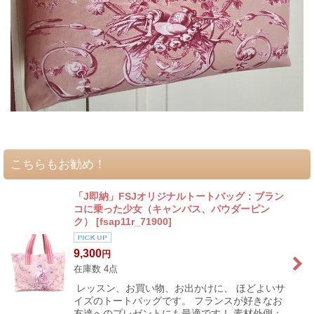
こちらもお勧め！
「J即納」FSJオリジナルトートバッグ：ブラン
コに乗った少女（キャンバス、パウダーピン
ク）
[
fsap11r_71900
]
9,300
円
在庫数 4点
レッスン、お買い物、お出かけに、 ほどよいサ
イズのトートバッグです。 フランスが好きなお
友達へのプレゼントにも最適です！ 素材外側：