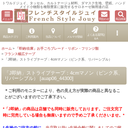
トワルドジュイ、タッセル、カルトナージュ材料、ダマスク生地、壁紙、ハンド
メイド小物類を種類豊富に販売するサロネーゼ御用達の店
メニュー
問合わせ
商品検索
よくある質問Q
商品カテゴリ
ご利用案内
当店について
メルマガ登録
＆A
ホーム
>
「即納/在庫」お手ごろブレード・リボン・フリンジ類
>
フランス幅広テープ
>
「J即納」ストライプテープ：4cmマノン（ピンク系、リバーシブル）
「J即納」ストライプテープ：4cmマノン（ピンク系、
リバーシブル）
[
auap06_44300
]
＊ご利用のモニターにより、色の見え方が実際の商品と異なるこ
とがございますのでご了承下さい。
*「J即納」の商品は店舗でも同時に販売しております。ご注文完了
時に完売している場合も御座いますので予めご了承くださいませ。*
* 生地のご注文の前に、
当店取り扱い生地全般に関しましてのご留