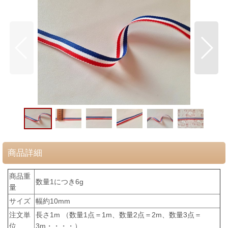
商品詳細
商品重
数量1につき6g
量
サイズ
幅約10mm
注文単
長さ1m （数量1点＝1m、数量2点＝2m、数量3点＝
位
3m・・・・）