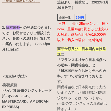
「配送・送料について」
追跡あり、補償なし（2022年1月
20日改定）
全国一律
250円
＊但し、長さ25cm×24cm、厚さ
2.
日本国外
への発送につきまし
3cm、重量1kgに収まるご注文の
ては、お問合せよりご相談くだ
み対象。商品合計金額15,000円
さい。各国への送料を計算して
以上ご購入の場合、送料無料
ご案内いたします。（2024年9
商品金額及び、日本国内向け発
月1日改定）
送
に、
「フランス本社から日本拠点へ
の送料・関税等諸税」と
「日本国内からお届け先への送
料」すべてが含まれておりま
＜お支払い方法＞
す。
-郵便振替
関税等諸税は日本拠点にて支払
-ペイパル経由クレジットカード
いますので、お届け時に別途請
払い(VISA、JCB、
求されることはございません。
MASTERCARD、AMERICAN
(一部のフランスからの直送品は
EXPRESS)
除きます。)