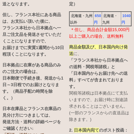
送となります。
定）
但し、フランス本社にある商品
北海道・九州
650
北海道・
1040
は、お支払い頂いた後に、
以外
円
九州
円
フランス本社から日本拠点へ一
＊但し、商品合計金額15,000円
旦ご注文品を発送させていただ
以上ご購入の場合、送料無料
くことになりますので、
商品金額及び、日本国内向け発
お届けまでに実質1週間から10日
送
に、
程頂くことになります。
「フランス本社から日本拠点へ
日本拠点に在庫がある商品のみ
の送料・関税等諸税」と
のご注文の場合は、
「日本国内からお届け先への送
日本郵便で手続き後、発送から1
料」すべてが含まれておりま
日～3日程でのお届けとなりま
す。
す。（商品手配の時間を除
関税等諸税は日本拠点にて支払
く。）
いますので、お届け時に別途請
求されることはございません。
日本在庫品とフランス在庫品の
(一部のフランスからの直送品は
見分け方につきましては、
除きます。)
発送方法・送料の詳細ページを
ご確認ください↓
2.
日本国内宛て
のポスト投函：