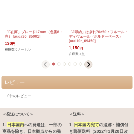
「F在庫」ブレードL7mm（色番8：
「J即納」はぎれ70×50：フルール・
赤）
[
auga30_85001
]
ディヴェール（ボルドーベース）
[
auti10r_09450
]
[
130
円
1,150
円
在庫数 8メートル
在庫数 4点
レビュー
0
件のレビュー
＜発送について＞
＜送料＞
1.
日本国内
への発送は、
一部の
1.
日本国内宛て
の追跡・補償付
商品を除き、日本拠点からの発
き郵便送料（2022年1月20日改