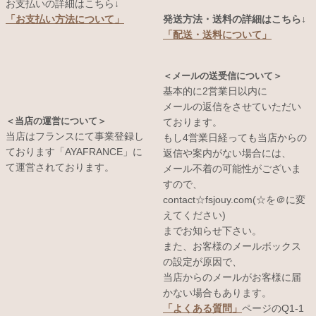
お支払いの詳細はこちら↓
発送方法・送料の詳細はこちら↓
「お支払い方法について」
「配送・送料について」
＜メールの送受信について＞
基本的に2営業日以内に
メールの返信をさせていただい
＜当店の運営について＞
ております。
当店はフランスにて事業登録し
もし4営業日経っても当店からの
ております「AYAFRANCE」に
返信や案内がない場合には、
て運営されております。
メール不着の可能性がございま
すので、
contact☆fsjouy.com(☆を＠に変
えてください)
までお知らせ下さい。
また、お客様のメールボックス
の設定が原因で、
当店からのメールがお客様に届
かない場合もあります。
「よくある質問」
ページのQ1-1