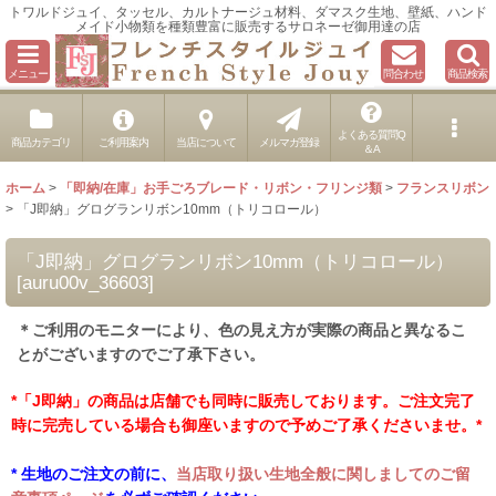
トワルドジュイ、タッセル、カルトナージュ材料、ダマスク生地、壁紙、ハンド
メイド小物類を種類豊富に販売するサロネーゼ御用達の店
メニュー
問合わせ
商品検索
よくある質問Q
商品カテゴリ
ご利用案内
当店について
メルマガ登録
＆A
ホーム
>
「即納/在庫」お手ごろブレード・リボン・フリンジ類
>
フランスリボン
>
「J即納」グログランリボン10mm（トリコロール）
「J即納」グログランリボン10mm（トリコロール）
[
auru00v_36603
]
＊ご利用のモニターにより、色の見え方が実際の商品と異なるこ
とがございますのでご了承下さい。
*「J即納」の商品は店舗でも同時に販売しております。ご注文完了
時に完売している場合も御座いますので予めご了承くださいませ。*
* 生地のご注文の前に、
当店取り扱い生地全般に関しましてのご留