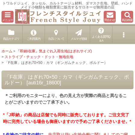
トワルドジュイ、タッセル、カルトナージュ材料、ダマスク生地、壁紙、ハンド
メイド小物類を種類豊富に販売するサロネーゼ御用達の店
メニュー
問合わせ
商品検索
よくある質問Q
商品カテゴリ
ご利用案内
当店について
メルマガ登録
＆A
ホーム
>
「即納/在庫」気まぐれ入荷生地(はぎれサイズ)
>
ストライプ・チェック・ドット・無地生地
>
「F在庫」はぎれ70×50：カマ（ギンガムチェック、ボルドー）
「F在庫」はぎれ70×50：カマ（ギンガムチェック、ボ
ルドー）
[
auti16r_18600
]
＊ご利用のモニターにより、色の見え方が実際の商品と異なるこ
とがございますのでご了承下さい。
*「J即納」の商品は店舗でも同時に販売しております。ご注文完了
時に完売している場合も御座いますので予めご了承くださいませ。*
* 生地のご注文の前に、
当店取り扱い生地全般に関しましてのご留