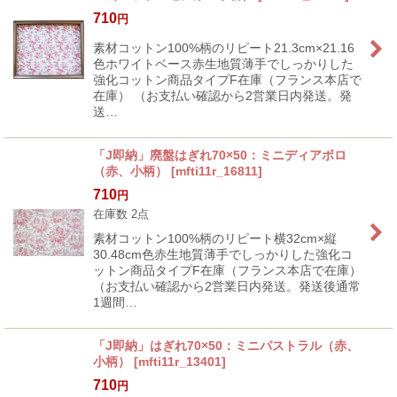
710
円
素材コットン100%柄のリピート21.3cm×21.16
色ホワイトベース赤生地質薄手でしっかりした
強化コットン商品タイプF在庫（フランス本店で
在庫） （お支払い確認から2営業日内発送。発
送…
「J即納」廃盤はぎれ70×50：ミニディアボロ
（赤、小柄）
[
mfti11r_16811
]
710
円
在庫数 2点
素材コットン100%柄のリピート横32cm×縦
30.48cm色赤生地質薄手でしっかりした強化コ
ットン商品タイプF在庫（フランス本店で在庫）
（お支払い確認から2営業日内発送。発送後通常
1週間…
「J即納」はぎれ70×50：ミニパストラル（赤、
小柄）
[
mfti11r_13401
]
710
円