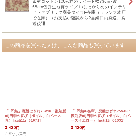
素材コットン100%柄のリピート横73cm×縦
68cm色赤生地質タイプ１/しっかりめのインテリ
アファブリック商品タイプF在庫（フランス本店
で在庫）（お支払い確認から2営業日内発送。発
送後通…
この商品を買った人は、こんな商品も買っています
「J即納」廃盤はぎれ75×48：復刻版
「J即納/F在庫」廃盤はぎれ75×48：
tdj四季の喜び（ボイル、白ベース
復刻版tdj四季の喜び（ボイル、白ベ
赤）
[
auti11r_01071
]
ースイエロー）
[
auti11j_01031
]
[
3,430
3,430
円
円
在庫なし/完売