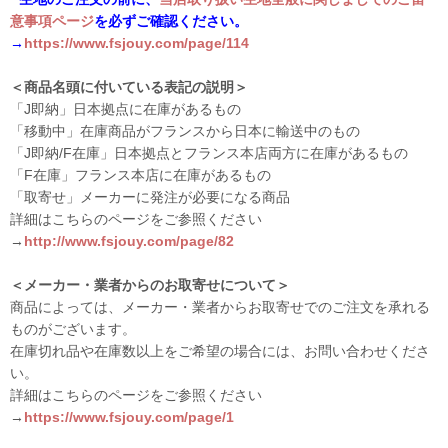
意事項ページ
を必ずご確認ください。
→
https://www.fsjouy.com/page/114
＜商品名頭に付いている表記の説明＞
「J即納」日本拠点に在庫があるもの
「移動中」在庫商品がフランスから日本に輸送中のもの
「J即納/F在庫」日本拠点とフランス本店両方に在庫があるもの
「F在庫」フランス本店に在庫があるもの
「取寄せ」メーカーに発注が必要になる商品
詳細はこちらのページをご参照ください
→
http://www.fsjouy.com/page/82
＜メーカー・業者からのお取寄せについて＞
商品によっては、メーカー・業者からお取寄せでのご注文を承れる
ものがございます。
在庫切れ品や在庫数以上をご希望の場合には、お問い合わせくださ
い。
詳細はこちらのページをご参照ください
→
https://www.fsjouy.com/page/1