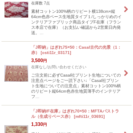
在庫数 7点
素材コットン100%柄のリピート横138cm×縦
64cm色赤ベース生地質タイプ１/しっかりめのイ
ンテリアファブリック商品タイプF在庫（フラン
ス本店で在庫）（お支払い確認から2営業日内発
送。…
「J即納」はぎれ75×50：Casal古代の光景（1：
赤）
[
csti11r_03171
]
3,500
円
在庫なし/お問い合わせください
ご注文前に必ずCasal社プリント生地についての
注意点ページをご一読下さい↓「Casal社プリン
ト生地についての注意点」素材コットン100%柄
のリピート縦64cm色赤生地質薄手のインテリア
フ…
「J即納/F在庫」はぎれ70×50：MFTAパストラ
ル（生成りベース赤）
[
mfti11r_03691
]
1,330
円