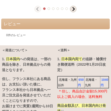
レビュー
0
件のレビュー
＜発送について＞
＜送料＞
1.
日本国内
への発送は、
一部の
1.
日本国内宛て
の追跡・補償付
商品を除き、日本拠点からの発
き郵便送料（2022年1月20日改
送となります。
定）
但し、フランス本社にある商品
北海道・九州
650
北海道・
1040
は、お支払い頂いた後に、
以外
円
九州
円
フランス本社から日本拠点へ一
＊但し、商品合計金額15,000円
旦ご注文品を発送させていただ
以上ご購入の場合、送料無料
くことになりますので、
商品金額及び、日本国内向け発
お届けまでに実質1週間から10日