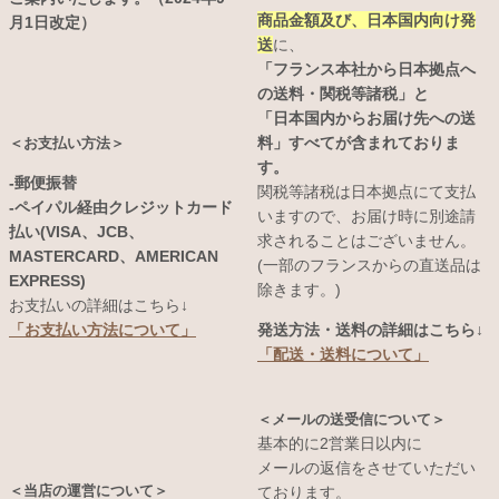
商品金額及び、日本国内向け発
月1日改定）
送
に、
「フランス本社から日本拠点へ
の送料・関税等諸税」と
「日本国内からお届け先への送
料」すべてが含まれておりま
＜お支払い方法＞
す。
-郵便振替
関税等諸税は日本拠点にて支払
-ペイパル経由クレジットカード
いますので、お届け時に別途請
払い(VISA、JCB、
求されることはございません。
MASTERCARD、AMERICAN
(一部のフランスからの直送品は
EXPRESS)
除きます。)
お支払いの詳細はこちら↓
発送方法・送料の詳細はこちら↓
「お支払い方法について」
「配送・送料について」
＜メールの送受信について＞
基本的に2営業日以内に
メールの返信をさせていただい
＜当店の運営について＞
ております。