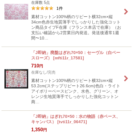
在庫数 5点
1
件
素材コットン100%柄のリピート横32cm×縦
34cm色赤生地質薄手でしっかりした強化コット
ン商品タイプF在庫（フランス本店で在庫）（お
支払い確認から2営業日内発送。発送後通常1週
間〜10…
「J即納」廃盤はぎれ70×50：セーヴル（白ベー
スローズ）
[
mfti11r_17581
]
710
円
在庫なし/完売
素材コットン100%柄のリピート横32cm×縦
53.2cm(ステップリピート26.6cm)色白・ライト
アイボリーベースピンク、水色、グリーン、オ
レンジ生地質薄手でしっかりした強化コットン
商…
「J即納」はぎれ70×50：水の物語（赤ベース、
キャンバス）
[
tvti11r_06471
]
1,350
円