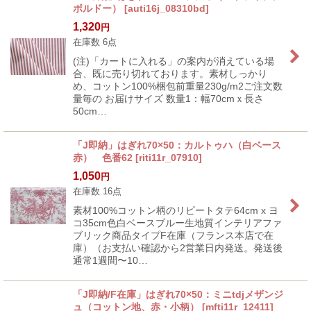
ボルドー）
[
auti16j_08310bd
]
1,320
円
在庫数 6点
(注)「カートに入れる」の案内が消えている場
合、既に売り切れております。素材しっかり
め、コットン100%梱包前重量230g/m2ご注文数
量毎の お届けサイズ 数量1：幅70cmｘ長さ
50cm…
「J即納」はぎれ70×50：カルトゥハ（白ベース
赤） 色番62
[
riti11r_07910
]
1,050
円
在庫数 16点
素材100%コットン柄のリピートタテ64cm x ヨ
コ35cm色白ベースブルー生地質インテリアファ
ブリック商品タイプF在庫（フランス本店で在
庫）（お支払い確認から2営業日内発送。発送後
通常1週間〜10…
「J即納/F在庫」はぎれ70×50：ミニtdjメザンジ
ュ（コットン地、赤・小柄）
[
mfti11r_12411
]