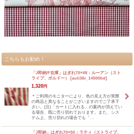
こちらもお勧め！
「J即納/F在庫」はぎれ70×48：ルーアン（スト
ライプ、ボルドー）
[
auti36r_14500bd
]
1,320
円
＊ご利用のモニターにより、色の見え方が実際
の商品と異なることがございますのでご了承下
さい。(注)「カートに入れる」の案内が消えてい
る場合、既に売り切れております。また、シス
テム上、売り切れの場合でも「…
「J即納」はぎれ70×50：ラティ（ストライプ、