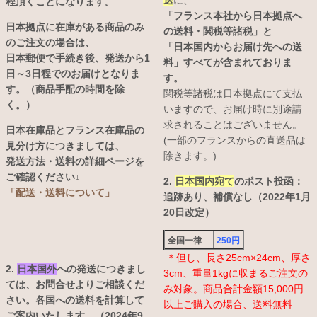
送
に、
程頂くことになります。
「フランス本社から日本拠点へ
日本拠点に在庫がある商品のみ
の送料・関税等諸税」と
のご注文の場合は、
「日本国内からお届け先への送
日本郵便で手続き後、発送から1
料」すべてが含まれておりま
日～3日程でのお届けとなりま
す。
す。（商品手配の時間を除
関税等諸税は日本拠点にて支払
く。）
いますので、お届け時に別途請
求されることはございません。
日本在庫品とフランス在庫品の
(一部のフランスからの直送品は
見分け方につきましては、
除きます。)
発送方法・送料の詳細ページを
ご確認ください↓
2.
日本国内宛て
のポスト投函：
「配送・送料について」
追跡あり、補償なし（2022年1月
20日改定）
全国一律
250円
＊但し、長さ25cm×24cm、厚さ
2.
日本国外
への発送につきまし
3cm、重量1kgに収まるご注文の
ては、お問合せよりご相談くだ
み対象。商品合計金額15,000円
さい。各国への送料を計算して
以上ご購入の場合、送料無料
ご案内いたします。（2024年9