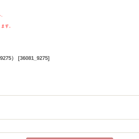
ら、
きます。
275）
[
36081_9275
]