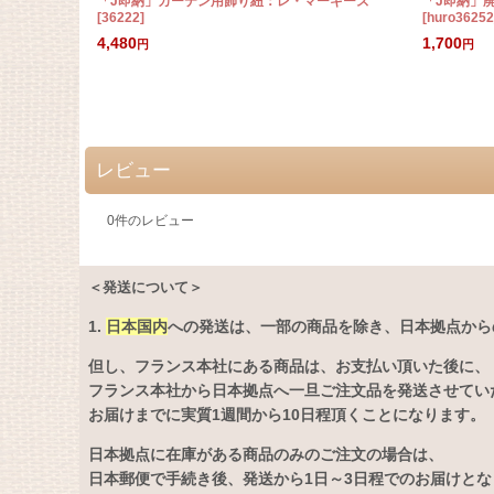
「J即納」カーテン用飾り紐：レ・マーキーズ
「J即納」
[
36222
]
[
huro3625
4,480
1,700
円
円
レビュー
0
件のレビュー
＜発送について＞
1.
日本国内
への発送は、
一部の商品を除き、日本拠点から
但し、フランス本社にある商品は、お支払い頂いた後に、
フランス本社から日本拠点へ一旦ご注文品を発送させてい
お届けまでに実質1週間から10日程頂くことになります。
日本拠点に在庫がある商品のみのご注文の場合は、
日本郵便で手続き後、発送から1日～3日程でのお届けと