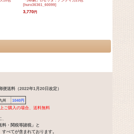
ズ10色
「J即納」ロゼッタ：アンティカ25色
「J即納」ロ
[
huro36361_60099
]
ズ12色
[
3135
3,770
3,340
円
円
便送料（2022年1月20日改定）
・九州
1040円
円以上ご購入の場合、送料無料
に、
送料・関税等諸税」と
」すべてが含まれております。