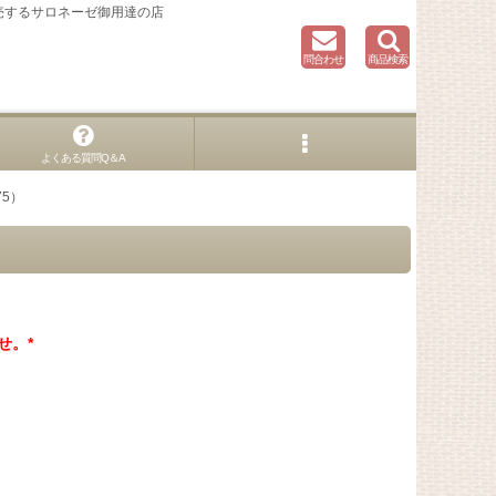
売するサロネーゼ御用達の店
問合わせ
商品検索
よくある質問Q＆A
5）
せ。*