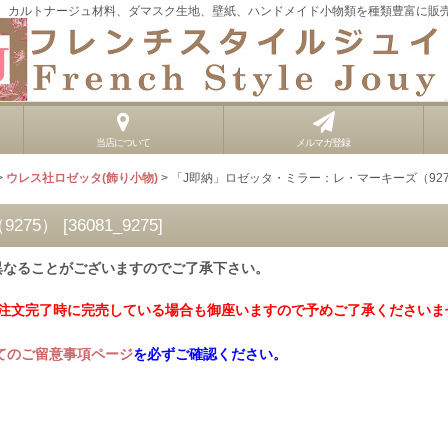
、カルトナージュ材料、ダマスク生地、壁紙、ハンドメイド小物類を種類豊富に販
当店について
メルマガ登録
>
ウレス社ロゼッタ(飾り小物)
>
「J即納」ロゼッタ・ミラー：レ・マーキーズ（927
275）
[
36081_9275
]
異なることがございますのでご了承下さい。
ご注文完了時に完売している場合も御座いますので予めご了承くださいま
てのご留意事項ページ
を必ずご確認ください。