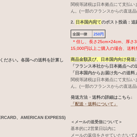
関税等諸税は日本拠点にて支払い
ん。(一部のフランスからの直送品
2.
日本国内宛て
のポスト投函：追跡
全国一律
250円
＊但し、長さ25cm×24cm、厚
15,000円以上ご購入の場合、送料
商品金額及び、日本国内向け発送
ください。各国への送料を計算し
「フランス本社から日本拠点への
「日本国内からお届け先への送料
関税等諸税は日本拠点にて支払い
ん。(一部のフランスからの直送品
発送方法・送料の詳細はこちら↓
「配送・送料について」
ARD、AMERICAN EXPRESS)
＜メールの送受信について＞
基本的に2営業日以内に
メールの返信をさせていただいて