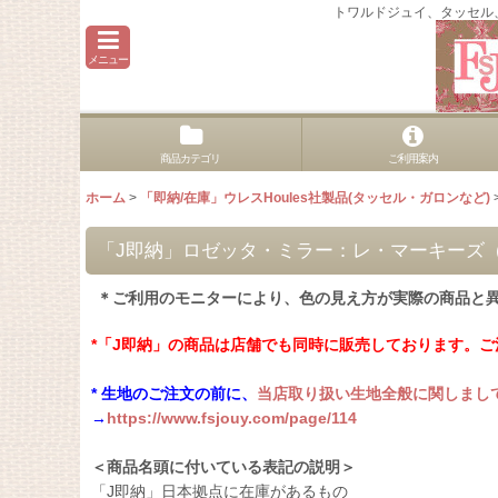
トワルドジュイ、タッセル
メニュー
商品カテゴリ
ご利用案内
ホーム
>
「即納/在庫」ウレスHoules社製品(タッセル・ガロンなど)
「J即納」ロゼッタ・ミラー：レ・マーキーズ（9
＊ご利用のモニターにより、色の見え方が実際の商品と
*「J即納」の商品は店舗でも同時に販売しております。
* 生地のご注文の前に、
当店取り扱い生地全般に関しまし
→
https://www.fsjouy.com/page/114
＜商品名頭に付いている表記の説明＞
「J即納」日本拠点に在庫があるもの