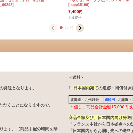
廃盤ロゼッタ：オロール29色
「取寄せ」キータッセル：レ・マーキー
2_60298
]
[
hupp35199
]
7,400
円
お取寄せ
＜送料＞
の発送となります。
1.
日本国内宛て
の追跡・補償付き郵
北海道・九州以外
650円
北海道
ただくことになりますので、
＊但し、商品合計金額15,000
商品金額及び、日本国内向け発送
「フランス本社から日本拠点への
なります。（商品手配の時間を除
「日本国内からお届け先への送料