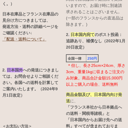
く。）
いますので、お届け時に別途請
求されることはございません。
日本在庫品とフランス在庫品の
(一部のフランスからの直送品は
見分け方につきましては、
除きます。)
発送方法・送料の詳細ページを
ご確認ください↓
2.
日本国内宛て
のポスト投函：
「配送・送料について」
追跡あり、補償なし（2022年1月
20日改定）
全国一律
250円
＊但し、長さ25cm×24cm、厚さ
2.
日本国外
への発送につきまし
3cm、重量1kgに収まるご注文の
ては、お問合せよりご相談くだ
み対象。商品合計金額15,000円
さい。各国への送料を計算して
以上ご購入の場合、送料無料
ご案内いたします。（2024年9
商品金額及び、日本国内向け発
月1日改定）
送
に、
「フランス本社から日本拠点へ
の送料・関税等諸税」と
「日本国内からお届け先への送
料」すべてが含まれておりま
＜お支払い方法＞