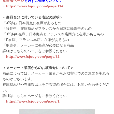
意事項ページ
を必ずご確認ください。
→
https://www.fsjouy.com/page/114
＜商品名頭に付いている表記の説明＞
「J即納」日本拠点に在庫があるもの
「移動中」在庫商品がフランスから日本に輸送中のもの
「J即納/F在庫」日本拠点とフランス本店両方に在庫があるもの
「F在庫」フランス本店に在庫があるもの
「取寄せ」メーカーに発注が必要になる商品
詳細はこちらのページをご参照ください
→
http://www.fsjouy.com/page/82
＜メーカー・業者からのお取寄せについて＞
商品によっては、メーカー・業者からお取寄せでのご注文を承れる
ものがございます。
在庫切れ品や在庫数以上をご希望の場合には、お問い合わせくださ
い。
詳細はこちらのページをご参照ください
→
https://www.fsjouy.com/page/1