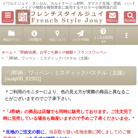
トワルドジュイ、タッセル、カルトナージュ材料、ダマスク生地、壁紙、ハンド
メイド小物類を種類豊富に販売するサロネーゼ御用達の店
メニュー
問合わせ
商品検索
よくある質問Q
商品カテゴリ
ご利用案内
当店について
メルマガ登録
＆A
ホーム
>
「即納/在庫」お手ごろ飾り小物類
>
フランスワッペン
>
「J即納」ワッペン：ミスティックパステル（太陽）
「J即納」ワッペン：ミスティックパステル（太陽）
[
auap00_81501
]
＊ご利用のモニターにより、色の見え方が実際の商品と異なるこ
とがございますのでご了承下さい。
*「J即納」の商品は店舗でも同時に販売しております。ご注文完了
時に完売している場合も御座いますので予めご了承くださいませ。*
* 生地のご注文の前に、
当店取り扱い生地全般に関しましてのご留