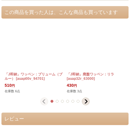
この商品を買った人は、こんな商品も買っています
「J即納」ワッペン：プリューム（ブ
「J即納」廃盤ワッペン：リラ
ルー）
[
auap00v_94701
]
[
auap32r_63000
]
[
510
430
円
円
在庫数 6点
在庫数 3点
レビュー