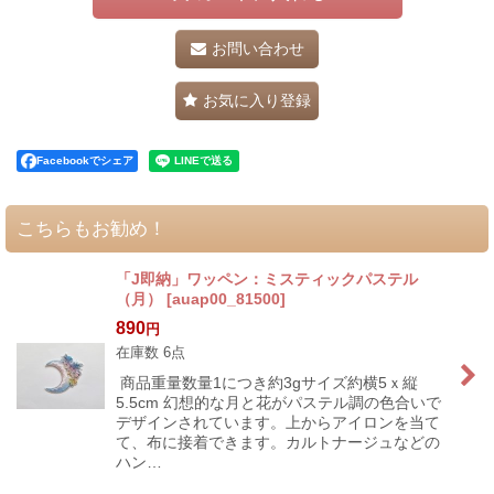
お問い合わせ
お気に入り登録
Facebookでシェア
こちらもお勧め！
「J即納」ワッペン：ミスティックパステル
（月）
[
auap00_81500
]
890
円
在庫数 6点
商品重量数量1につき約3gサイズ約横5ｘ縦
5.5cm 幻想的な月と花がパステル調の色合いで
デザインされています。上からアイロンを当て
て、布に接着できます。カルトナージュなどの
ハン…