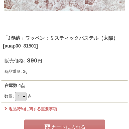
「J即納」ワッペン：ミスティックパステル（太陽）
[
auap00_81501
]
890
販売価格
:
円
商品重量
:
3g
在庫数 4点
数量
:
点
返品特約に関する重要事項
カートに入れる