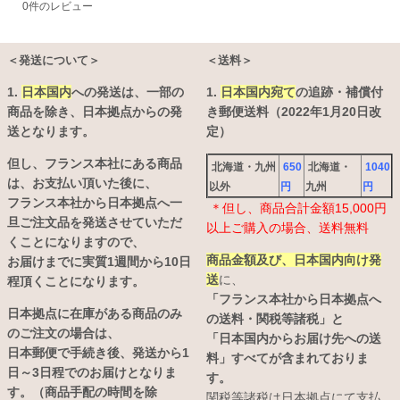
0
件のレビュー
＜発送について＞
＜送料＞
1.
日本国内
への発送は、
一部の
1.
日本国内宛て
の追跡・補償付
商品を除き、日本拠点からの発
き郵便送料（2022年1月20日改
送となります。
定）
但し、フランス本社にある商品
北海道・九州
650
北海道・
1040
は、お支払い頂いた後に、
以外
円
九州
円
フランス本社から日本拠点へ一
＊但し、商品合計金額15,000円
旦ご注文品を発送させていただ
以上ご購入の場合、送料無料
くことになりますので、
商品金額及び、日本国内向け発
お届けまでに実質1週間から10日
送
に、
程頂くことになります。
「フランス本社から日本拠点へ
日本拠点に在庫がある商品のみ
の送料・関税等諸税」と
のご注文の場合は、
「日本国内からお届け先への送
日本郵便で手続き後、発送から1
料」すべてが含まれておりま
日～3日程でのお届けとなりま
す。
す。（商品手配の時間を除
関税等諸税は日本拠点にて支払