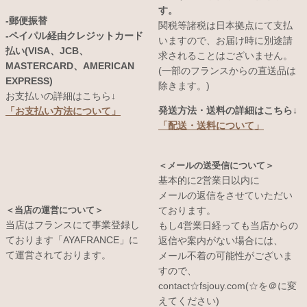
す。
-郵便振替
関税等諸税は日本拠点にて支払
-ペイパル経由クレジットカード
いますので、お届け時に別途請
払い(VISA、JCB、
求されることはございません。
MASTERCARD、AMERICAN
(一部のフランスからの直送品は
EXPRESS)
除きます。)
お支払いの詳細はこちら↓
発送方法・送料の詳細はこちら↓
「お支払い方法について」
「配送・送料について」
＜メールの送受信について＞
基本的に2営業日以内に
メールの返信をさせていただい
＜当店の運営について＞
ております。
当店はフランスにて事業登録し
もし4営業日経っても当店からの
ております「AYAFRANCE」に
返信や案内がない場合には、
て運営されております。
メール不着の可能性がございま
すので、
contact☆fsjouy.com(☆を＠に変
えてください)