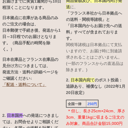
商品金額及び、日本国内向け発
お届けまでに実質1週間から10日
送
に、
程頂くことになります。
「フランス本社から日本拠点へ
日本拠点に在庫がある商品のみ
の送料・関税等諸税」と
のご注文の場合は、
「日本国内からお届け先への送
日本郵便で手続き後、発送から1
料」すべてが含まれておりま
日～3日程でのお届けとなりま
す。
す。（商品手配の時間を除
関税等諸税は日本拠点にて支払
く。）
いますので、お届け時に別途請
求されることはございません。
日本在庫品とフランス在庫品の
(一部のフランスからの直送品は
見分け方につきましては、
除きます。)
発送方法・送料の詳細ページを
ご確認ください↓
2.
日本国内宛て
のポスト投函：
「配送・送料について」
追跡あり、補償なし（2022年1月
20日改定）
全国一律
250円
＊但し、長さ25cm×24cm、厚さ
2.
日本国外
への発送につきまし
3cm、重量1kgに収まるご注文の
ては、お問合せよりご相談くだ
み対象。商品合計金額15,000円