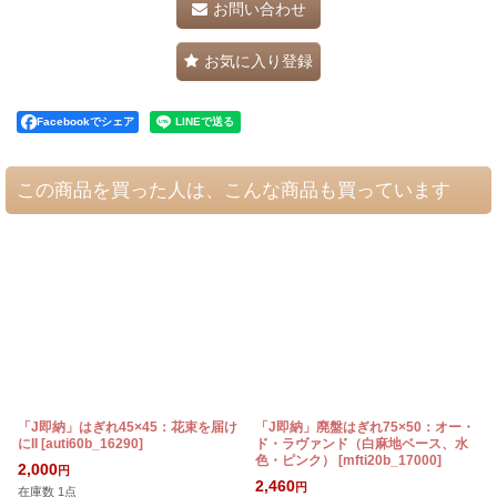
お問い合わせ
お気に入り登録
Facebookでシェア
この商品を買った人は、こんな商品も買っています
「J即納」はぎれ45×45：花束を届け
「J即納」廃盤はぎれ75×50：オー・
にII
[
auti60b_16290
]
ド・ラヴァンド（白麻地ベース、水
色・ピンク）
[
mfti20b_17000
]
2,000
円
2,460
円
在庫数 1点