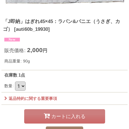
「J即納」はぎれ45×45：ラパン&パニエ（うさぎ、カ
ゴ）
[
auti60b_19930
]
2,000
販売価格
:
円
商品重量
:
90g
在庫数 1点
数量
:
返品特約に関する重要事項
カートに入れる