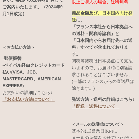
さい。各国への送料を計算して
以上ご購入の場合、送料無料
ご案内いたします。（2024年9
商品金額及び、日本国内向け発
月1日改定）
送
に、
「フランス本社から日本拠点へ
の送料・関税等諸税」と
「日本国内からお届け先への送
料」すべてが含まれておりま
＜お支払い方法＞
す。
-郵便振替
関税等諸税は日本拠点にて支払
-ペイパル経由クレジットカード
いますので、お届け時に別途請
払い(VISA、JCB、
求されることはございません。
MASTERCARD、AMERICAN
(一部のフランスからの直送品は
EXPRESS)
除きます。)
お支払いの詳細はこちら↓
発送方法・送料の詳細はこちら↓
「お支払い方法について」
「配送・送料について」
＜メールの送受信について＞
基本的に2営業日以内に
メールの返信をさせていただい