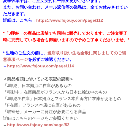
夏季休業中は、ご注文受付に一部変更がございます。
また、お問い合わせ、メール返信等の業務は、全てお休みさせてい
ただきます。
詳細は、こちら→
https://www.fsjouy.com/page/112
*「J即納」の商品は店舗でも同時に販売しております。ご注文完了
時に完売している場合も御座いますので予めご了承くださいませ。*
* 生地のご注文の前に、
当店取り扱い生地全般に関しましてのご留
意事項ページ
を必ずご確認ください。
→
https://www.fsjouy.com/page/114
＜商品名頭に付いている表記の説明＞
「J即納」日本拠点に在庫があるもの
「移動中」在庫商品がフランスから日本に輸送中のもの
「J即納/F在庫」日本拠点とフランス本店両方に在庫があるもの
「F在庫」フランス本店に在庫があるもの
「取寄せ」メーカーに発注が必要になる商品
詳細はこちらのページをご参照ください
→
http://www.fsjouy.com/page/82