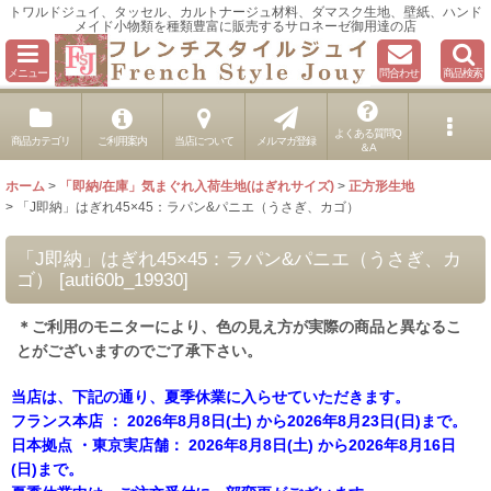
トワルドジュイ、タッセル、カルトナージュ材料、ダマスク生地、壁紙、ハンド
メイド小物類を種類豊富に販売するサロネーゼ御用達の店
メニュー
問合わせ
商品検索
よくある質問Q
商品カテゴリ
ご利用案内
当店について
メルマガ登録
＆A
ホーム
>
「即納/在庫」気まぐれ入荷生地(はぎれサイズ)
>
正方形生地
>
「J即納」はぎれ45×45：ラパン&パニエ（うさぎ、カゴ）
「J即納」はぎれ45×45：ラパン&パニエ（うさぎ、カ
ゴ）
[
auti60b_19930
]
＊ご利用のモニターにより、色の見え方が実際の商品と異なるこ
とがございますのでご了承下さい。
当店は、下記の通り、夏季休業に入らせていただきます。
フランス本店 ： 2026年8月8日(土) から2026年8月23日(日)まで。
日本拠点 ・東京実店舗： 2026年8月8日(土) から2026年8月16日
(日)まで。