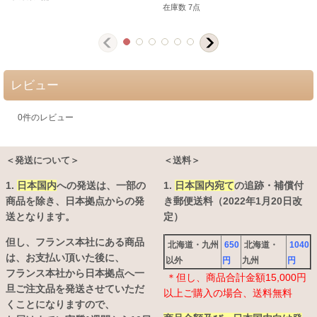
在庫数 7点
レビュー
0
件のレビュー
＜発送について＞
＜送料＞
1.
日本国内
への発送は、
一部の
1.
日本国内宛て
の追跡・補償付
商品を除き、日本拠点からの発
き郵便送料（2022年1月20日改
送となります。
定）
但し、フランス本社にある商品
北海道・九州
650
北海道・
1040
は、お支払い頂いた後に、
以外
円
九州
円
フランス本社から日本拠点へ一
＊但し、商品合計金額15,000円
旦ご注文品を発送させていただ
以上ご購入の場合、送料無料
くことになりますので、