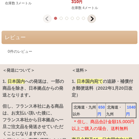
310
円
在庫数 3メートル
在庫数 4メートル
レビュー
0
件のレビュー
＜発送について＞
＜送料＞
1.
日本国内
への発送は、
一部の
1.
日本国内宛て
の追跡・補償付
商品を除き、日本拠点からの発
き郵便送料（2022年1月20日改
送となります。
定）
但し、フランス本社にある商品
北海道・九州
650
北海道・
1040
は、お支払い頂いた後に、
以外
円
九州
円
フランス本社から日本拠点へ一
＊但し、商品合計金額15,000円
旦ご注文品を発送させていただ
以上ご購入の場合、送料無料
くことになりますので、