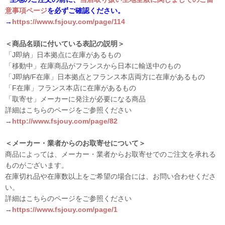
意事項ページ
を必ずご確認ください。
→
https://www.fsjouy.com/page/114
＜商品名頭に付いている表記の説明＞
「J即納」日本拠点に在庫があるもの
「移動中」在庫商品がフランスから日本に輸送中のもの
「J即納/F在庫」日本拠点とフランス本店両方に在庫があるもの
「F在庫」フランス本店に在庫があるもの
「取寄せ」メーカーに発注が必要になる商品
詳細はこちらのページをご参照ください
→
http://www.fsjouy.com/page/82
＜メーカー・業者からのお取寄せについて＞
商品によっては、メーカー・業者からお取寄せでのご注文を承れる
ものがございます。
在庫切れ品や在庫数以上をご希望の場合には、お問い合わせくださ
い。
詳細はこちらのページをご参照ください
→
https://www.fsjouy.com/page/1