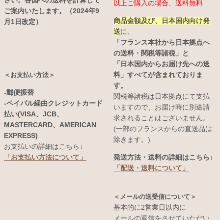
さい。各国への送料を計算して
以上ご購入の場合、送料無料
ご案内いたします。（2024年9
商品金額及び、日本国内向け発
月1日改定）
送
に、
「フランス本社から日本拠点へ
の送料・関税等諸税」と
「日本国内からお届け先への送
料」すべてが含まれておりま
＜お支払い方法＞
す。
-郵便振替
関税等諸税は日本拠点にて支払
-ペイパル経由クレジットカード
いますので、お届け時に別途請
払い(VISA、JCB、
求されることはございません。
MASTERCARD、AMERICAN
(一部のフランスからの直送品は
EXPRESS)
除きます。)
お支払いの詳細はこちら↓
発送方法・送料の詳細はこちら↓
「お支払い方法について」
「配送・送料について」
＜メールの送受信について＞
基本的に2営業日以内に
メールの返信をさせていただい