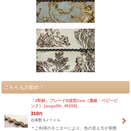
こちらもお勧め！
「J即納」ブレードB波型1cm（濃麻・ベビーピ
ンク）
[
auga30r_45208
]
310
円
在庫数 6メートル
＊ご利用のモニターにより、色の見え方が実際