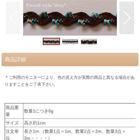
商品詳細
＊ご利用のモニターにより、色の見え方が実際の商品と異なる場合があ
りますことをご了承下さい。
商品重
数量1につき6g
量
サイズ
高さ約1cm
注文単
長さ1m （数量1点＝1m、数量2点＝2m、数量3点＝
位
3m・・・・）