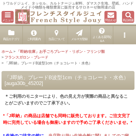
トワルドジュイ、タッセル、カルトナージュ材料、ダマスク生地、壁紙、ハンド
メイド小物類を種類豊富に販売するサロネーゼ御用達の店
メニュー
問合わせ
商品検索
よくある質問Q
商品カテゴリ
ご利用案内
当店について
メルマガ登録
＆A
ホーム
>
「即納/在庫」お手ごろブレード・リボン・フリンジ類
>
フランスガロン・ブレード
>
「J即納」ブレードB波型1cm（チョコレート・水色）
「J即納」ブレードB波型1cm（チョコレート・水色）
[
auga30b_45202
]
＊ご利用のモニターにより、色の見え方が実際の商品と異なるこ
とがございますのでご了承下さい。
*「J即納」の商品は店舗でも同時に販売しております。ご注文完了
時に完売している場合も御座いますので予めご了承くださいませ。*
* 生地のご注文の前に、
当店取り扱い生地全般に関しましてのご留