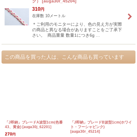
ク）
[
auga30r_45204
]
310
円
在庫数 10メートル
＊ご利用のモニターにより、色の見え方が実際
の商品と異なる場合がありますことをご了承下
さい。 商品重量 数量1につき6g …
この商品を買った人は、こんな商品も買っています
「J即納」ブレードA波型1cm(色番
「J即納」ブレードB波型1cm(ホワイ
43、黄金)
[
auga30j_62201
]
ト・フーシャピンク)
[
auga30r_45214
]
270
円