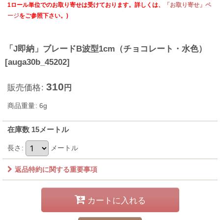
1ロール単位でのお取り寄せは受けております。詳しくは、
「お取り寄せ」ペ
ージ
をご参照下さい。)
「J即納」ブレードB波型1cm（チョコレート・水色）
[
auga30b_45202
]
310
販売価格
:
円
商品重量
:
6g
在庫数 15メートル
長さ
:
メートル
返品特約に関する重要事項
カートに入れる