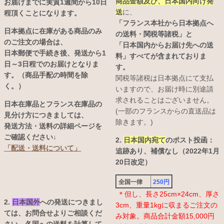
商品金額及び、日本国内向け発
お届けまでに実質1週間から10日
送
に、
程頂くことになります。
「フランス本社から日本拠点へ
日本拠点に在庫がある商品のみ
の送料・関税等諸税」と
のご注文の場合は、
「日本国内からお届け先への送
日本郵便で手続き後、発送から1
料」すべてが含まれておりま
日～3日程でのお届けとなりま
す。
す。（商品手配の時間を除
関税等諸税は日本拠点にて支払
く。）
いますので、お届け時に別途請
求されることはございません。
日本在庫品とフランス在庫品の
(一部のフランスからの直送品は
見分け方につきましては、
除きます。)
発送方法・送料の詳細ページを
ご確認ください↓
2.
日本国内宛て
のポスト投函：
「配送・送料について」
追跡あり、補償なし（2022年1月
20日改定）
全国一律
250円
＊但し、長さ25cm×24cm、厚さ
2.
日本国外
への発送につきまし
3cm、重量1kgに収まるご注文の
ては、お問合せよりご相談くだ
み対象。商品合計金額15,000円