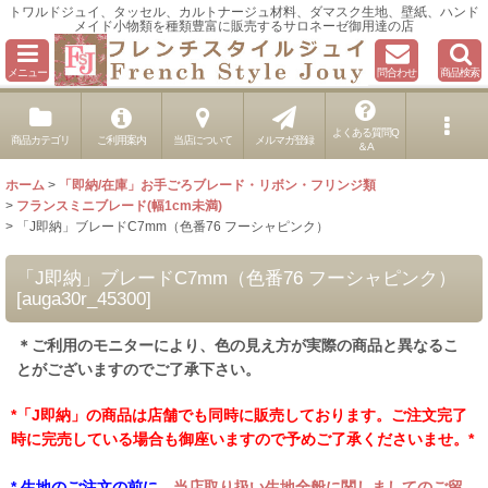
トワルドジュイ、タッセル、カルトナージュ材料、ダマスク生地、壁紙、ハンド
メイド小物類を種類豊富に販売するサロネーゼ御用達の店
メニュー
問合わせ
商品検索
よくある質問Q
商品カテゴリ
ご利用案内
当店について
メルマガ登録
＆A
ホーム
>
「即納/在庫」お手ごろブレード・リボン・フリンジ類
>
フランスミニブレード(幅1cm未満)
>
「J即納」ブレードC7mm（色番76 フーシャピンク）
「J即納」ブレードC7mm（色番76 フーシャピンク）
[
auga30r_45300
]
＊ご利用のモニターにより、色の見え方が実際の商品と異なるこ
とがございますのでご了承下さい。
*「J即納」の商品は店舗でも同時に販売しております。ご注文完了
時に完売している場合も御座いますので予めご了承くださいませ。*
* 生地のご注文の前に、
当店取り扱い生地全般に関しましてのご留