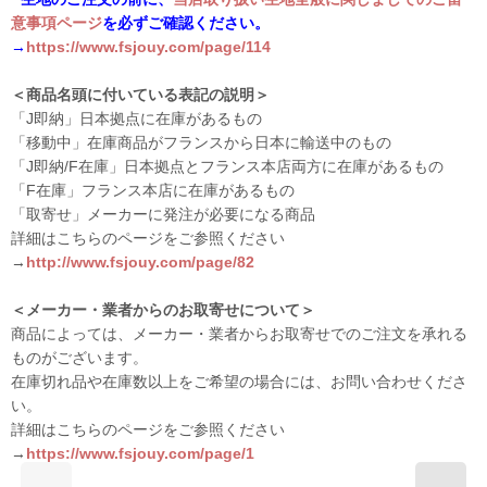
意事項ページ
を必ずご確認ください。
→
https://www.fsjouy.com/page/114
＜商品名頭に付いている表記の説明＞
「J即納」日本拠点に在庫があるもの
「移動中」在庫商品がフランスから日本に輸送中のもの
「J即納/F在庫」日本拠点とフランス本店両方に在庫があるもの
「F在庫」フランス本店に在庫があるもの
「取寄せ」メーカーに発注が必要になる商品
詳細はこちらのページをご参照ください
→
http://www.fsjouy.com/page/82
＜メーカー・業者からのお取寄せについて＞
商品によっては、メーカー・業者からお取寄せでのご注文を承れる
ものがございます。
在庫切れ品や在庫数以上をご希望の場合には、お問い合わせくださ
い。
詳細はこちらのページをご参照ください
→
https://www.fsjouy.com/page/1