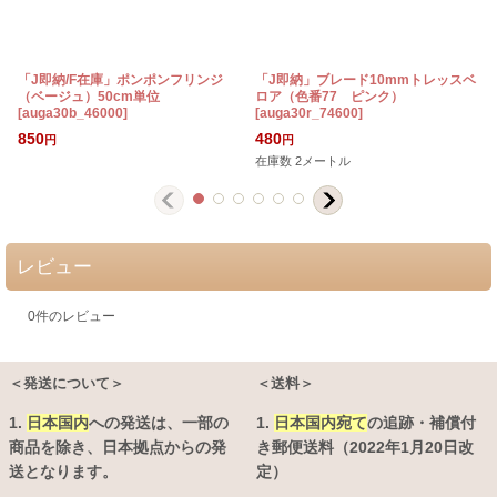
「J即納/F在庫」ポンポンフリンジ
「J即納」ブレード10mmトレッスベ
（ベージュ）50cm単位
ロア（色番77 ピンク）
[
auga30b_46000
]
[
auga30r_74600
]
[
850
480
円
円
在庫数 2メートル
レビュー
0
件のレビュー
＜発送について＞
＜送料＞
1.
日本国内
への発送は、
一部の
1.
日本国内宛て
の追跡・補償付
商品を除き、日本拠点からの発
き郵便送料（2022年1月20日改
送となります。
定）