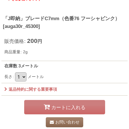
「J即納」ブレードC7mm（色番76 フーシャピンク）
[
auga30r_45300
]
200
販売価格
:
円
商品重量
:
2g
在庫数 3メートル
長さ
:
メートル
返品特約に関する重要事項
カートに入れる
お問い合わせ