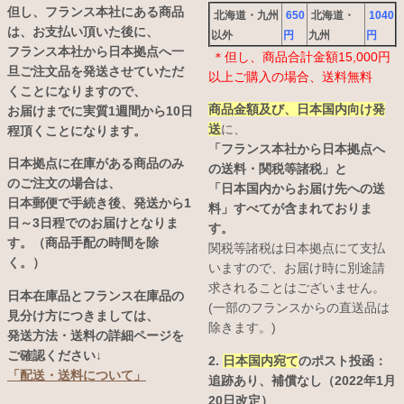
但し、フランス本社にある商品
北海道・九州
650
北海道・
1040
は、お支払い頂いた後に、
以外
円
九州
円
フランス本社から日本拠点へ一
＊但し、商品合計金額15,000円
旦ご注文品を発送させていただ
以上ご購入の場合、送料無料
くことになりますので、
商品金額及び、日本国内向け発
お届けまでに実質1週間から10日
送
に、
程頂くことになります。
「フランス本社から日本拠点へ
日本拠点に在庫がある商品のみ
の送料・関税等諸税」と
のご注文の場合は、
「日本国内からお届け先への送
日本郵便で手続き後、発送から1
料」すべてが含まれておりま
日～3日程でのお届けとなりま
す。
す。（商品手配の時間を除
関税等諸税は日本拠点にて支払
く。）
いますので、お届け時に別途請
求されることはございません。
日本在庫品とフランス在庫品の
(一部のフランスからの直送品は
見分け方につきましては、
除きます。)
発送方法・送料の詳細ページを
ご確認ください↓
2.
日本国内宛て
のポスト投函：
「配送・送料について」
追跡あり、補償なし（2022年1月
20日改定）