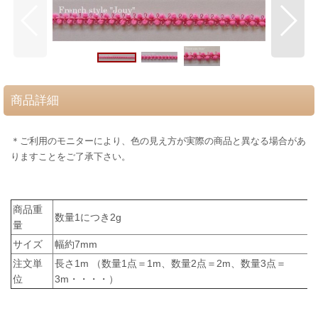
商品詳細
＊ご利用のモニターにより、色の見え方が実際の商品と異なる場合があ
りますことをご了承下さい。
商品重
数量1につき2g
量
サイズ
幅約7mm
注文単
長さ1m （数量1点＝1m、数量2点＝2m、数量3点＝
位
3m・・・・）