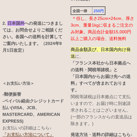
全国一律
250円
＊但し、長さ25cm×24cm、厚さ
2.
日本国外
への発送につきまし
3cm、重量1kgに収まるご注文の
ては、お問合せよりご相談くだ
み対象。商品合計金額15,000円
さい。各国への送料を計算して
以上ご購入の場合、送料無料
ご案内いたします。（2024年9
商品金額及び、日本国内向け発
月1日改定）
送
に、
「フランス本社から日本拠点へ
の送料・関税等諸税」と
「日本国内からお届け先への送
料」すべてが含まれておりま
＜お支払い方法＞
す。
-郵便振替
関税等諸税は日本拠点にて支払
-ペイパル経由クレジットカード
いますので、お届け時に別途請
払い(VISA、JCB、
求されることはございません。
MASTERCARD、AMERICAN
(一部のフランスからの直送品は
EXPRESS)
除きます。)
お支払いの詳細はこちら↓
発送方法・送料の詳細はこちら↓
「お支払い方法について」