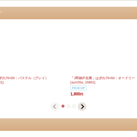
す
ぎれ70×50：パステル（グレイ）
「J即納/F在庫」はぎれ70×50：オードリー
41
]
[
auti35a_15851
]
1,800
円