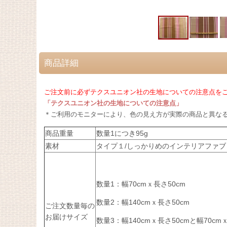
商品詳細
ご注文前に必ずテクスユニオン社の生地についての注意点をご
「テクスユニオン社の生地についての注意点」
＊ご利用のモニターにより、色の見え方が実際の商品と異な
商品重量
数量1につき95g
素材
タイプ１/しっかりめのインテリアファブ
数量1：幅70cmｘ長さ50cm
数量2：幅140cmｘ長さ50cm
ご注文数量毎の
お届けサイズ
数量3：幅140cmｘ長さ50cmと幅70cm