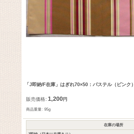
「J即納/F在庫」はぎれ70×50：パステル（ピンク
1,200
販売価格
:
円
商品重量
:
95g
在庫の場所