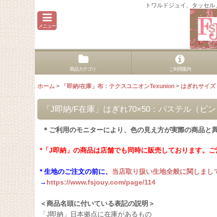
トワルドジュイ、タッセル
メニュー
商品カテゴリ
ご利用案内
ホーム
>
「即納/在庫」布：テクスユニオンTexunion
>
はぎれサイズ
「J即納/F在庫」はぎれ70×50：パステル（ピ
＊ご利用のモニターにより、色の見え方が実際の商品と
*「J即納」の商品は店舗でも同時に販売しております。
* 生地のご注文の前に、
当店取り扱い生地全般に関しまし
→
https://www.fsjouy.com/page/114
＜商品名頭に付いている表記の説明＞
「J即納」日本拠点に在庫があるもの