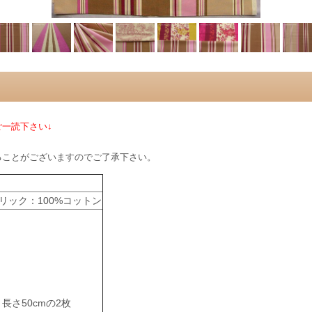
一読下さい↓
ることがございますのでご了承下さい。
リック：100%コットン
ｘ長さ50cmの2枚