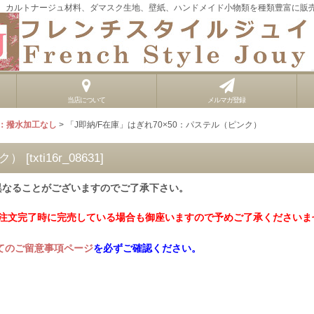
、カルトナージュ材料、ダマスク生地、壁紙、ハンドメイド小物類を種類豊富に販
当店について
メルマガ登録
：撥水加工なし
>
「J即納/F在庫」はぎれ70×50：パステル（ピンク）
ンク）
[
txti16r_08631
]
異なることがございますのでご了承下さい。
ご注文完了時に完売している場合も御座いますので予めご了承くださいま
てのご留意事項ページ
を必ずご確認ください。