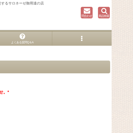
売するサロネーゼ御用達の店
問合わせ
商品検索
よくある質問Q＆A
せ。*