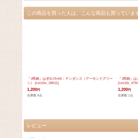
この商品を買った人は、こんな商品も買っていま
「J即納」はぎれ70×50：テンダンス（アーモンドグリー
「J即納」は
ン）
[
txti16v_08611
]
[
txti16r_079
1,200
1,200
円
円
在庫数 6点
在庫数 1点
レビュー