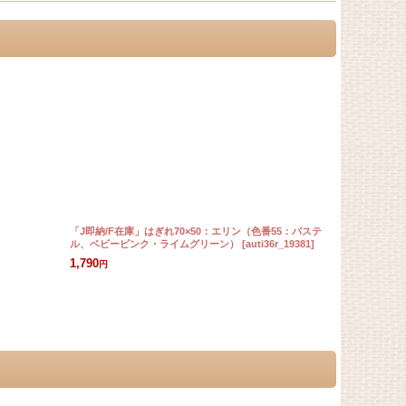
「J即納/F在庫」はぎれ70×50：エリン（色番55：パステ
「J即納」はぎ
ル、ベビーピンク・ライムグリーン）
[
auti36r_19381
]
ース）
[
auti12
1,790
1,320
円
円
在庫なし/お問合