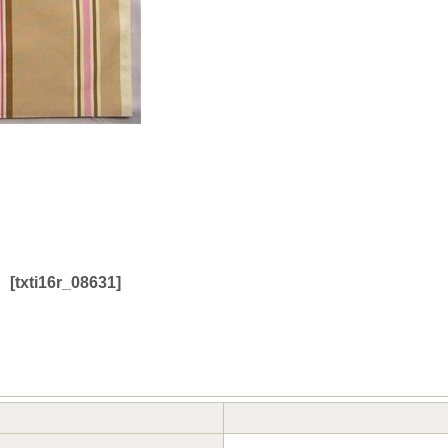
）
[
txti16r_08631
]