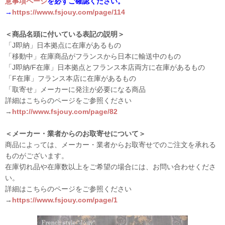
意事項ページ
を必ずご確認ください。
→
https://www.fsjouy.com/page/114
＜商品名頭に付いている表記の説明＞
「J即納」日本拠点に在庫があるもの
「移動中」在庫商品がフランスから日本に輸送中のもの
「J即納/F在庫」日本拠点とフランス本店両方に在庫があるもの
「F在庫」フランス本店に在庫があるもの
「取寄せ」メーカーに発注が必要になる商品
詳細はこちらのページをご参照ください
→
http://www.fsjouy.com/page/82
＜メーカー・業者からのお取寄せについて＞
商品によっては、メーカー・業者からお取寄せでのご注文を承れる
ものがございます。
在庫切れ品や在庫数以上をご希望の場合には、お問い合わせくださ
い。
詳細はこちらのページをご参照ください
→
https://www.fsjouy.com/page/1