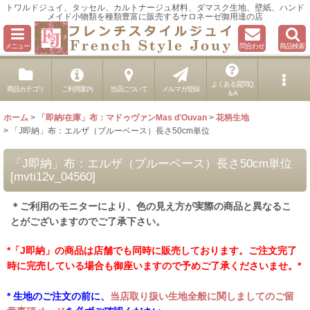
トワルドジュイ、タッセル、カルトナージュ材料、ダマスク生地、壁紙、ハンド
メイド小物類を種類豊富に販売するサロネーゼ御用達の店
メニュー
問合わせ
商品検索
よくある質問Q
商品カテゴリ
ご利用案内
当店について
メルマガ登録
＆A
ホーム
>
「即納/在庫」布：マドゥヴァンMas d'Ouvan
>
花柄生地
>
「J即納」布：エルザ（ブルーベース）長さ50cm単位
「J即納」布：エルザ（ブルーベース）長さ50cm単位
[
mvti12v_04560
]
＊ご利用のモニターにより、色の見え方が実際の商品と異なるこ
とがございますのでご了承下さい。
*「J即納」の商品は店舗でも同時に販売しております。ご注文完了
時に完売している場合も御座いますので予めご了承くださいませ。*
* 生地のご注文の前に、
当店取り扱い生地全般に関しましてのご留