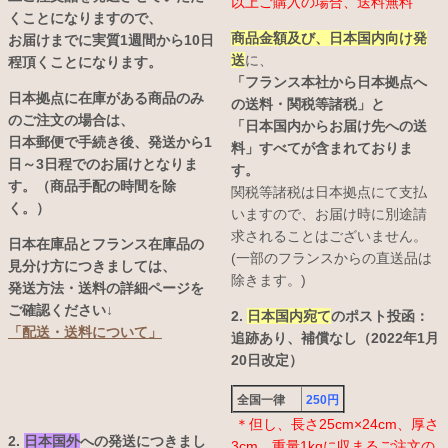
以上ご購入の場合、送料無料
くことになりますので、
商品金額及び、日本国内向け発
お届けまでに実質1週間から10日
送
に、
程頂くことになります。
「フランス本社から日本拠点へ
日本拠点に在庫がある商品のみ
の送料・関税等諸税」と
のご注文の場合は、
「日本国内からお届け先への送
日本郵便で手続き後、発送から1
料」すべてが含まれておりま
日～3日程でのお届けとなりま
す。
す。（商品手配の時間を除
関税等諸税は日本拠点にて支払
く。）
いますので、お届け時に別途請
求されることはございません。
日本在庫品とフランス在庫品の
(一部のフランスからの直送品は
見分け方につきましては、
除きます。)
発送方法・送料の詳細ページを
ご確認ください↓
2.
日本国内宛て
のポスト投函：
「配送・送料について」
追跡あり、補償なし（2022年1月
20日改定）
全国一律
250円
＊但し、長さ25cm×24cm、厚さ
2.
日本国外
への発送につきまし
3cm、重量1kgに収まるご注文の