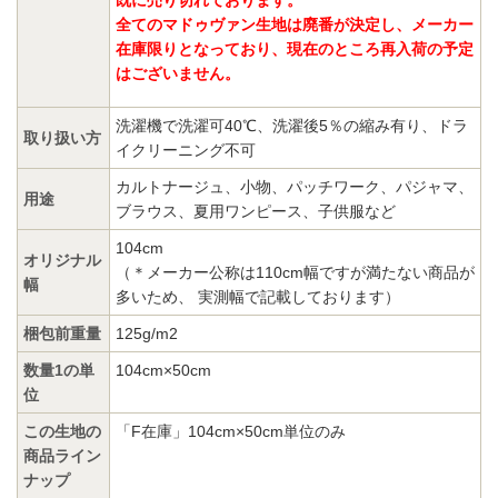
全てのマドゥヴァン生地は廃番が決定し、メーカー
在庫限りとなっており、現在のところ再入荷の予定
はございません。
洗濯機で洗濯可40℃、洗濯後5％の縮み有り、ドラ
取り扱い方
イクリーニング不可
カルトナージュ、小物、パッチワーク、パジャマ、
用途
ブラウス、夏用ワンピース、子供服など
104cm
オリジナル
（＊メーカー公称は110cm幅ですが満たない商品が
幅
多いため、 実測幅で記載しております）
梱包前重量
125g/m2
数量1の単
104cm×50cm
位
この生地の
「F在庫」104cm×50cm単位のみ
商品ライン
ナップ