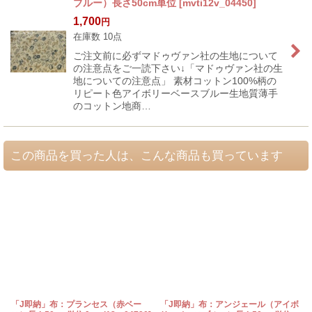
ブルー）長さ50cm単位
[
mvti12v_04450
]
1,700
円
在庫数 10点
ご注文前に必ずマドゥヴァン社の生地について
の注意点をご一読下さい↓「マドゥヴァン社の生
地についての注意点」 素材コットン100%柄の
リピート色アイボリーベースブルー生地質薄手
のコットン地商…
この商品を買った人は、こんな商品も買っています
「J即納」布：プランセス（赤ベー
「J即納」布：アンジェール（アイボ