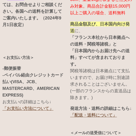
ては、お問合せよりご相談くだ
み対象。商品合計金額15,000円
さい。各国への送料を計算して
以上ご購入の場合、送料無料
ご案内いたします。（2024年9
商品金額及び、日本国内向け発
月1日改定）
送
に、
「フランス本社から日本拠点へ
の送料・関税等諸税」と
「日本国内からお届け先への送
料」すべてが含まれておりま
＜お支払い方法＞
す。
-郵便振替
関税等諸税は日本拠点にて支払
-ペイパル経由クレジットカード
いますので、お届け時に別途請
払い(VISA、JCB、
求されることはございません。
MASTERCARD、AMERICAN
(一部のフランスからの直送品は
EXPRESS)
除きます。)
お支払いの詳細はこちら↓
発送方法・送料の詳細はこちら↓
「お支払い方法について」
「配送・送料について」
＜メールの送受信について＞