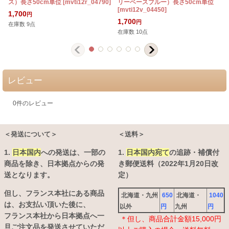
ス）長さ50cm単位
[
mvti12r_04790
]
リーベースブルー）長さ50cm単位
[
mvti12v_04450
]
1,700
円
1,700
円
在庫数 9点
在庫数 10点
レビュー
0
件のレビュー
＜発送について＞
＜送料＞
1.
日本国内
への発送は、
一部の
1.
日本国内宛て
の追跡・補償付
商品を除き、日本拠点からの発
き郵便送料（2022年1月20日改
送となります。
定）
但し、フランス本社にある商品
北海道・九州
650
北海道・
1040
は、お支払い頂いた後に、
以外
円
九州
円
フランス本社から日本拠点へ一
＊但し、商品合計金額15,000円
旦ご注文品を発送させていただ