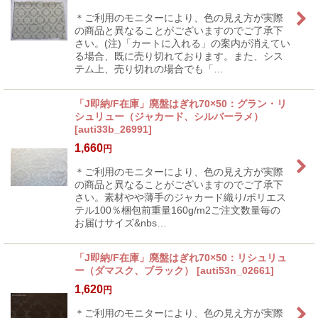
＊ご利用のモニターにより、色の見え方が実際
の商品と異なることがございますのでご了承下
さい。(注)「カートに入れる」の案内が消えてい
る場合、既に売り切れております。また、シス
テム上、売り切れの場合でも「…
「J即納/F在庫」廃盤はぎれ70×50：グラン・リ
シュリュー（ジャカード、シルバーラメ）
[
auti33b_26991
]
1,660
円
＊ご利用のモニターにより、色の見え方が実際
の商品と異なることがございますのでご了承下
さい。素材やや薄手のジャカード織り/ポリエス
テル100％梱包前重量160g/m2ご注文数量毎の
お届けサイズ&nbs…
「J即納/F在庫」廃盤はぎれ70×50：リシュリュ
ー（ダマスク、ブラック）
[
auti53n_02661
]
1,620
円
＊ご利用のモニターにより、色の見え方が実際