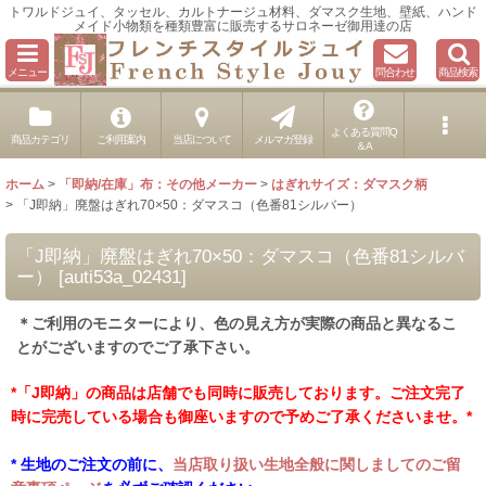
トワルドジュイ、タッセル、カルトナージュ材料、ダマスク生地、壁紙、ハンド
メイド小物類を種類豊富に販売するサロネーゼ御用達の店
メニュー
問合わせ
商品検索
よくある質問Q
商品カテゴリ
ご利用案内
当店について
メルマガ登録
＆A
ホーム
>
「即納/在庫」布：その他メーカー
>
はぎれサイズ：ダマスク柄
>
「J即納」廃盤はぎれ70×50：ダマスコ（色番81シルバー）
「J即納」廃盤はぎれ70×50：ダマスコ（色番81シルバ
ー）
[
auti53a_02431
]
＊ご利用のモニターにより、色の見え方が実際の商品と異なるこ
とがございますのでご了承下さい。
*「J即納」の商品は店舗でも同時に販売しております。ご注文完了
時に完売している場合も御座いますので予めご了承くださいませ。*
* 生地のご注文の前に、
当店取り扱い生地全般に関しましてのご留