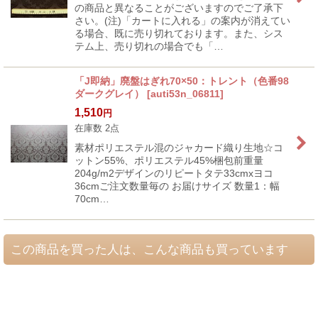
の商品と異なることがございますのでご了承下
さい。(注)「カートに入れる」の案内が消えてい
る場合、既に売り切れております。また、シス
テム上、売り切れの場合でも「…
「J即納」廃盤はぎれ70×50：トレント（色番98
ダークグレイ）
[
auti53n_06811
]
1,510
円
在庫数 2点
素材ポリエステル混のジャカード織り生地☆コ
ットン55%、ポリエステル45%梱包前重量
204g/m2デザインのリピートタテ33cmxヨコ
36cmご注文数量毎の お届けサイズ 数量1：幅
70cm…
この商品を買った人は、こんな商品も買っています