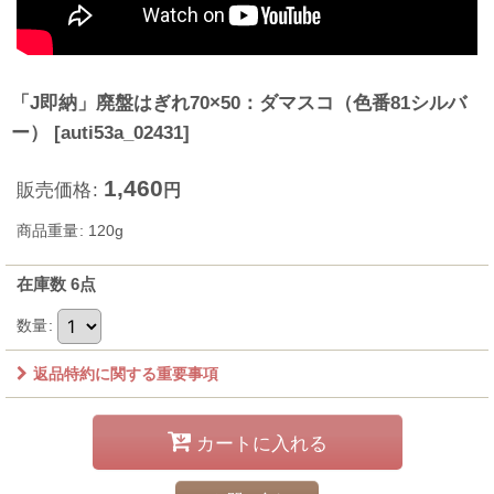
「J即納」廃盤はぎれ70×50：ダマスコ（色番81シルバ
ー）
[
auti53a_02431
]
1,460
販売価格
:
円
商品重量
:
120g
在庫数 6点
数量
:
返品特約に関する重要事項
カートに入れる