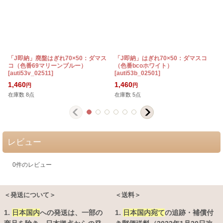
「J即納」廃盤はぎれ70×50：ダマス
「J即納」はぎれ70×50：ダマスコ
コ（色番69マリーンブルー）
（色番bcoホワイト）
[
auti53v_02511
]
[
auti53b_02501
]
[
1,460
1,460
円
円
在庫数 8点
在庫数 5点
レビュー
0
件のレビュー
＜発送について＞
＜送料＞
1.
日本国内
への発送は、
一部の
1.
日本国内宛て
の追跡・補償付