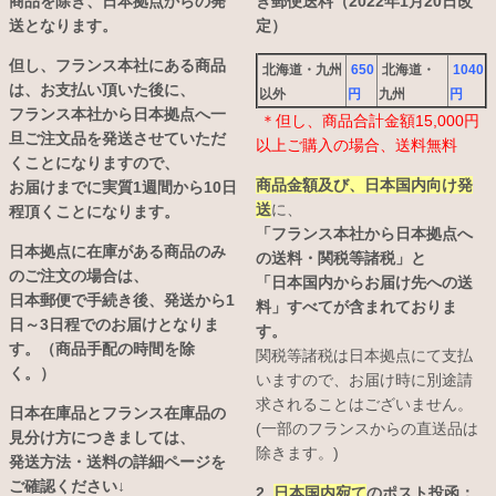
商品を除き、日本拠点からの発
き郵便送料（2022年1月20日改
送となります。
定）
但し、フランス本社にある商品
北海道・九州
650
北海道・
1040
は、お支払い頂いた後に、
以外
円
九州
円
フランス本社から日本拠点へ一
＊但し、商品合計金額15,000円
旦ご注文品を発送させていただ
以上ご購入の場合、送料無料
くことになりますので、
商品金額及び、日本国内向け発
お届けまでに実質1週間から10日
送
に、
程頂くことになります。
「フランス本社から日本拠点へ
日本拠点に在庫がある商品のみ
の送料・関税等諸税」と
のご注文の場合は、
「日本国内からお届け先への送
日本郵便で手続き後、発送から1
料」すべてが含まれておりま
日～3日程でのお届けとなりま
す。
す。（商品手配の時間を除
関税等諸税は日本拠点にて支払
く。）
いますので、お届け時に別途請
求されることはございません。
日本在庫品とフランス在庫品の
(一部のフランスからの直送品は
見分け方につきましては、
除きます。)
発送方法・送料の詳細ページを
ご確認ください↓
2.
日本国内宛て
のポスト投函：