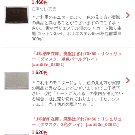
1,460
円
在庫なし/完売
＊ご利用のモニターにより、色の見え方が実際
の商品と異なることがございますのでご了承下
さい。 素材ポリエステル混のジャカード織り生
地 コットン35%、ポリエステル65%梱包前重量
300g/…
「J即納/F在庫」廃盤はぎれ70×50：リシュリュ
ー（ダマスク、単色パールグレイ）
[
auti53n_02681
]
1,620
円
＊ご利用のモニターにより、色の見え方が実際
の商品と異なることがございますのでご了承下
さい。(注)「カートに入れる」の案内が消えてい
る場合、既に売り切れております。また、シス
テム上、売り切れの場合でも「…
「J即納/F在庫」廃盤はぎれ70×50：リシュリュ
ー（ダマスク、2色グレイ）
[
auti53n_02631
]
1,620
円