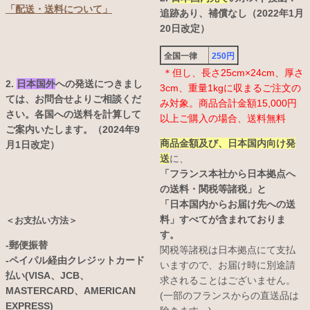
「配送・送料について」
追跡あり、補償なし（2022年1月
20日改定）
全国一律
250円
＊但し、長さ25cm×24cm、厚さ
2.
日本国外
への発送につきまし
3cm、重量1kgに収まるご注文の
ては、お問合せよりご相談くだ
み対象。商品合計金額15,000円
さい。各国への送料を計算して
以上ご購入の場合、送料無料
ご案内いたします。（2024年9
商品金額及び、日本国内向け発
月1日改定）
送
に、
「フランス本社から日本拠点へ
の送料・関税等諸税」と
「日本国内からお届け先への送
料」すべてが含まれておりま
＜お支払い方法＞
す。
-郵便振替
関税等諸税は日本拠点にて支払
-ペイパル経由クレジットカード
いますので、お届け時に別途請
払い(VISA、JCB、
求されることはございません。
MASTERCARD、AMERICAN
(一部のフランスからの直送品は
EXPRESS)