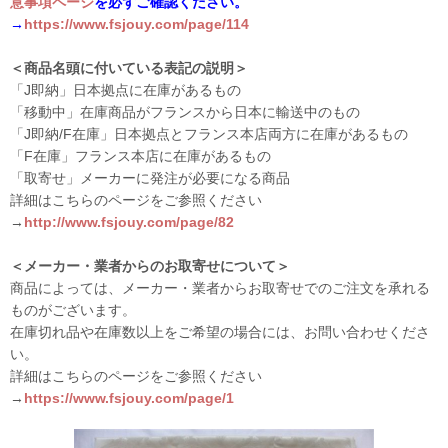
意事項ページ
を必ずご確認ください。
→
https://www.fsjouy.com/page/114
＜商品名頭に付いている表記の説明＞
「J即納」日本拠点に在庫があるもの
「移動中」在庫商品がフランスから日本に輸送中のもの
「J即納/F在庫」日本拠点とフランス本店両方に在庫があるもの
「F在庫」フランス本店に在庫があるもの
「取寄せ」メーカーに発注が必要になる商品
詳細はこちらのページをご参照ください
→
http://www.fsjouy.com/page/82
＜メーカー・業者からのお取寄せについて＞
商品によっては、メーカー・業者からお取寄せでのご注文を承れる
ものがございます。
在庫切れ品や在庫数以上をご希望の場合には、お問い合わせくださ
い。
詳細はこちらのページをご参照ください
→
https://www.fsjouy.com/page/1