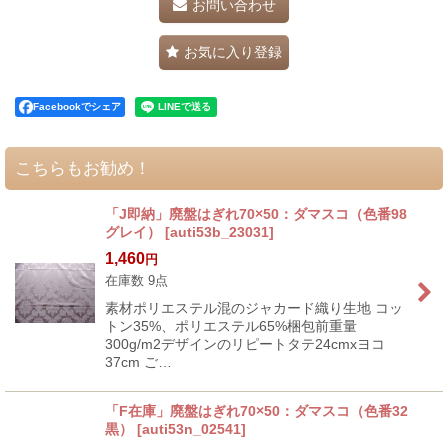
お問い合わせ
お気に入り登録
Facebookでシェア
こちらもお勧め！
「J即納」廃盤はぎれ70×50：ダマスコ（色番98
グレイ）
[
auti53b_23031
]
1,460
円
在庫数 9点
素材ポリエステル混のジャカード織り生地 コッ
トン35%、ポリエステル65%梱包前重量
300g/m2デザインのリピートタテ24cmxヨコ
37cm ご…
「F在庫」廃盤はぎれ70×50：ダマスコ（色番32
黒）
[
auti53n_02541
]