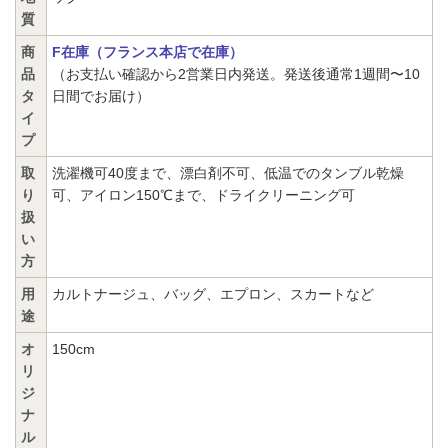
質
商
F在庫（フランス本店で在庫）
品
（お支払い確認から2営業日内発送。発送後通常1週間〜10
タ
日間でお届け）
イ
プ
取
洗濯機可40度まで、漂白剤不可、低温でのタンブル乾燥
り
可、アイロン150℃まで、ドライクリーニング可
扱
い
方
用
カルトナージュ、バッグ、エプロン、スカートなど
途
オ
150cm
リ
ジ
ナ
ル