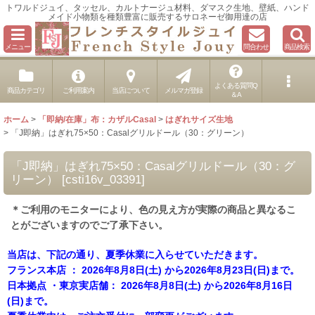
トワルドジュイ、タッセル、カルトナージュ材料、ダマスク生地、壁紙、ハンド
メイド小物類を種類豊富に販売するサロネーゼ御用達の店
メニュー
問合わせ
商品検索
よくある質問Q
商品カテゴリ
ご利用案内
当店について
メルマガ登録
＆A
ホーム
>
「即納/在庫」布：カザルCasal
>
はぎれサイズ生地
>
「J即納」はぎれ75×50：Casalグリルドール（30：グリーン）
「J即納」はぎれ75×50：Casalグリルドール（30：グ
リーン）
[
csti16v_03391
]
＊ご利用のモニターにより、色の見え方が実際の商品と異なるこ
とがございますのでご了承下さい。
当店は、下記の通り、夏季休業に入らせていただきます。
フランス本店 ： 2026年8月8日(土) から2026年8月23日(日)まで。
日本拠点 ・東京実店舗： 2026年8月8日(土) から2026年8月16日
(日)まで。