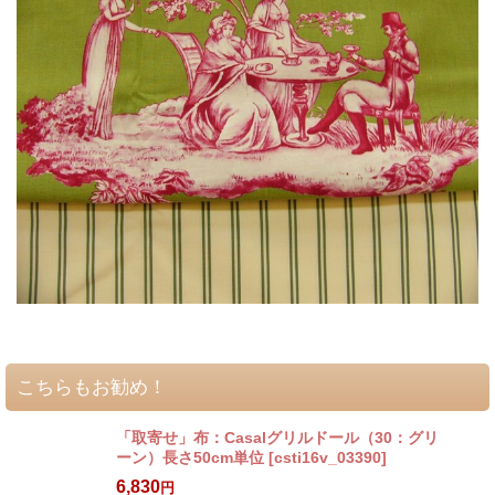
こちらもお勧め！
「取寄せ」布：Casalグリルドール（30：グリ
ーン）長さ50cm単位
[
csti16v_03390
]
6,830
円