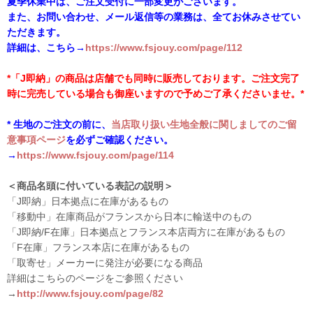
夏季休業中は、ご注文受付に一部変更がございます。
また、お問い合わせ、メール返信等の業務は、全てお休みさせてい
ただきます。
詳細は、こちら→
https://www.fsjouy.com/page/112
*「J即納」の商品は店舗でも同時に販売しております。ご注文完了
時に完売している場合も御座いますので予めご了承くださいませ。*
* 生地のご注文の前に、
当店取り扱い生地全般に関しましてのご留
意事項ページ
を必ずご確認ください。
→
https://www.fsjouy.com/page/114
＜商品名頭に付いている表記の説明＞
「J即納」日本拠点に在庫があるもの
「移動中」在庫商品がフランスから日本に輸送中のもの
「J即納/F在庫」日本拠点とフランス本店両方に在庫があるもの
「F在庫」フランス本店に在庫があるもの
「取寄せ」メーカーに発注が必要になる商品
詳細はこちらのページをご参照ください
→
http://www.fsjouy.com/page/82