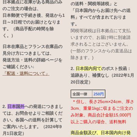
日本拠点に在庫がある商品のみ
の送料・関税等諸税」と
のご注文の場合は、
「日本国内からお届け先への送
日本郵便で手続き後、発送から1
料」すべてが含まれておりま
日～3日程でのお届けとなりま
す。
す。（商品手配の時間を除
関税等諸税は日本拠点にて支払
く。）
いますので、お届け時に別途請
求されることはございません。
日本在庫品とフランス在庫品の
(一部のフランスからの直送品は
見分け方につきましては、
除きます。)
発送方法・送料の詳細ページを
ご確認ください↓
2.
日本国内宛て
のポスト投函：
「配送・送料について」
追跡あり、補償なし（2022年1月
20日改定）
全国一律
250円
＊但し、長さ25cm×24cm、厚さ
2.
日本国外
への発送につきまし
3cm、重量1kgに収まるご注文の
ては、お問合せよりご相談くだ
み対象。商品合計金額15,000円
さい。各国への送料を計算して
以上ご購入の場合、送料無料
ご案内いたします。（2024年9
商品金額及び、日本国内向け発
月1日改定）