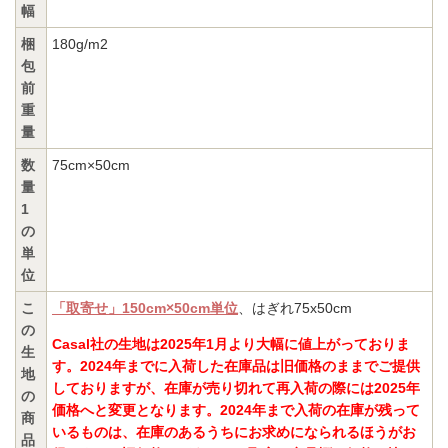
幅
梱
180g/m2
包
前
重
量
数
75cm×50cm
量
1
の
単
位
こ
「取寄せ」150cm×50cm単位
、はぎれ75x50cm
の
Casal社の生地は2025年1月より大幅に値上がっておりま
生
す。2024年までに入荷した在庫品は旧価格のままでご提供
地
しておりますが、在庫が売り切れて再入荷の際には2025年
の
価格へと変更となります。2024年まで入荷の在庫が残って
商
いるものは、在庫のあるうちにお求めになられるほうがお
品