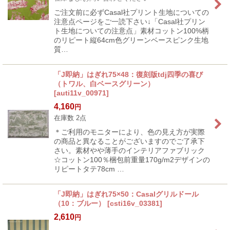
ご注文前に必ずCasal社プリント生地についての
注意点ページをご一読下さい↓「Casal社プリン
ト生地についての注意点」素材コットン100%柄
のリピート縦64cm色グリーンベースピンク生地
質…
「J即納」はぎれ75×48：復刻版tdj四季の喜び
（トワル、白ベースグリーン）
[
auti11v_00971
]
4,160
円
在庫数 2点
＊ご利用のモニターにより、色の見え方が実際
の商品と異なることがございますのでご了承下
さい。素材やや薄手のインテリアファブリック
☆コットン100％梱包前重量170g/m2デザインの
リピートタテ78cm …
「J即納」はぎれ75×50：Casalグリルドール
（10：ブルー）
[
csti16v_03381
]
2,610
円