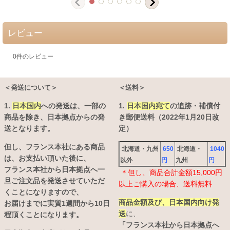
レビュー
0
件のレビュー
＜発送について＞
＜送料＞
1.
日本国内
への発送は、
一部の
1.
日本国内宛て
の追跡・補償付
商品を除き、日本拠点からの発
き郵便送料（2022年1月20日改
送となります。
定）
但し、フランス本社にある商品
北海道・九州
650
北海道・
1040
は、お支払い頂いた後に、
以外
円
九州
円
フランス本社から日本拠点へ一
＊但し、商品合計金額15,000円
旦ご注文品を発送させていただ
以上ご購入の場合、送料無料
くことになりますので、
商品金額及び、日本国内向け発
お届けまでに実質1週間から10日
送
に、
程頂くことになります。
「フランス本社から日本拠点へ