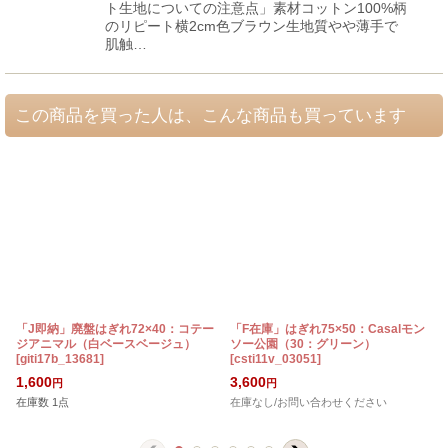
ト生地についての注意点」素材コットン100%柄
のリピート横2cm色ブラウン生地質やや薄手で
肌触…
この商品を買った人は、こんな商品も買っています
「J即納」廃盤はぎれ72×40：コテー
「F在庫」はぎれ75×50：Casalモン
ジアニマル（白ベースベージュ）
ソー公園（30：グリーン）
[
giti17b_13681
]
[
csti11v_03051
]
1,600
3,600
円
円
在庫数 1点
在庫なし/お問い合わせください