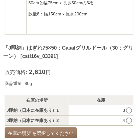
50cmと幅75cmｘ長さ50cmの3枚
数量8：幅150cmｘ長さ200cm
・・・・
「J即納」はぎれ75×50：Casalグリルドール（30：グリ
ーン）
[
csti16v_03391
]
2,610
販売価格
:
円
商品重量
:
80g
在庫の場所
在庫
J即納（日本に在庫あり）1
3
J即納（日本に在庫あり）2
4
在庫の場所
を選択してください