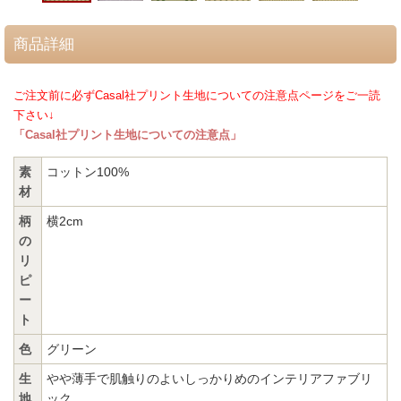
商品詳細
ご注文前に必ずCasal社プリント生地についての注意点ページをご一読
下さい↓
「Casal社プリント生地についての注意点」
素
コットン100%
材
柄
横2cm
の
リ
ピ
ー
ト
色
グリーン
生
やや薄手で肌触りのよいしっかりめのインテリアファブリ
地
ック