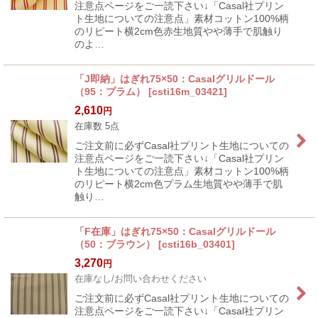
注意点ページをご一読下さい↓「Casal社プリン
ト生地についての注意点」素材コットン100%柄
のリピート横2cm色赤生地質やや薄手で肌触り
のよ…
「J即納」はぎれ75×50：Casalグリルドール
（95：プラム）
[
csti16m_03421
]
2,610
円
在庫数 5点
ご注文前に必ずCasal社プリント生地についての
注意点ページをご一読下さい↓「Casal社プリン
ト生地についての注意点」素材コットン100%柄
のリピート横2cm色プラム生地質やや薄手で肌
触り…
「F在庫」はぎれ75×50：Casalグリルドール
（50：ブラウン）
[
csti16b_03401
]
3,270
円
在庫なし/お問い合わせください
ご注文前に必ずCasal社プリント生地についての
注意点ページをご一読下さい↓「Casal社プリン