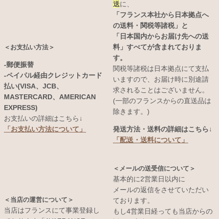
送
に、
「フランス本社から日本拠点へ
の送料・関税等諸税」と
「日本国内からお届け先への送
料」すべてが含まれておりま
＜お支払い方法＞
す。
-郵便振替
関税等諸税は日本拠点にて支払
-ペイパル経由クレジットカード
いますので、お届け時に別途請
払い(VISA、JCB、
求されることはございません。
MASTERCARD、AMERICAN
(一部のフランスからの直送品は
EXPRESS)
除きます。)
お支払いの詳細はこちら↓
発送方法・送料の詳細はこちら↓
「お支払い方法について」
「配送・送料について」
＜メールの送受信について＞
基本的に2営業日以内に
メールの返信をさせていただい
＜当店の運営について＞
ております。
当店はフランスにて事業登録し
もし4営業日経っても当店からの