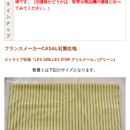
得です。（旧価格かどうかは、取寄せ商品欄の価格と比べ
ラ
てみてください。）
イ
ン
ナ
ッ
プ
フランスメーカーCASAL社製生地
ストライプ生地「LES GRILLES D'OR グリルドール」(グリーン)
数量１は下記のサイズとなります。