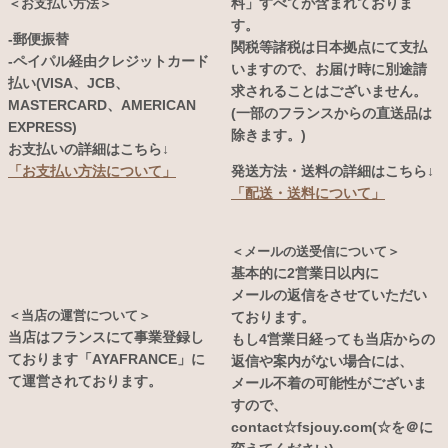
料」すべてが含まれておりま
＜お支払い方法＞
す。
-郵便振替
関税等諸税は日本拠点にて支払
-ペイパル経由クレジットカード
いますので、お届け時に別途請
払い(VISA、JCB、
求されることはございません。
MASTERCARD、AMERICAN
(一部のフランスからの直送品は
EXPRESS)
除きます。)
お支払いの詳細はこちら↓
発送方法・送料の詳細はこちら↓
「お支払い方法について」
「配送・送料について」
＜メールの送受信について＞
基本的に2営業日以内に
メールの返信をさせていただい
＜当店の運営について＞
ております。
当店はフランスにて事業登録し
もし4営業日経っても当店からの
ております「AYAFRANCE」に
返信や案内がない場合には、
て運営されております。
メール不着の可能性がございま
すので、
contact☆fsjouy.com(☆を＠に