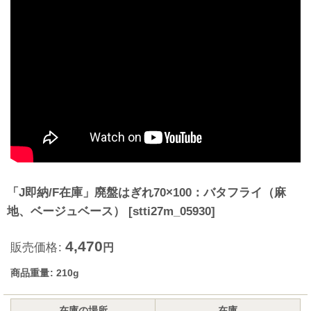
「J即納/F在庫」廃盤はぎれ70×100：バタフライ（麻
地、ベージュベース）
[
stti27m_05930
]
4,470
販売価格
:
円
商品重量
:
210g
在庫の場所
在庫