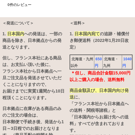
0
件のレビュー
＜発送について＞
＜送料＞
1.
日本国内
への発送は、
一部の
1.
日本国内宛て
の追跡・補償付
商品を除き、日本拠点からの発
き郵便送料（2022年1月20日改
送となります。
定）
但し、フランス本社にある商品
北海道・九州
650
北海道・
1040
は、お支払い頂いた後に、
以外
円
九州
円
フランス本社から日本拠点へ一
＊但し、商品合計金額15,000円
旦ご注文品を発送させていただ
以上ご購入の場合、送料無料
くことになりますので、
商品金額及び、日本国内向け発
お届けまでに実質1週間から10日
送
に、
程頂くことになります。
「フランス本社から日本拠点へ
日本拠点に在庫がある商品のみ
の送料・関税等諸税」と
のご注文の場合は、
「日本国内からお届け先への送
日本郵便で手続き後、発送から1
料」すべてが含まれておりま
日～3日程でのお届けとなりま
す。