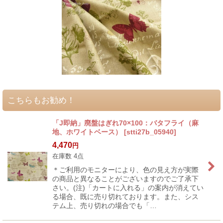
こちらもお勧め！
「J即納」廃盤はぎれ70×100：バタフライ（麻
地、ホワイトベース）
[
stti27b_05940
]
4,470
円
在庫数 4点
＊ご利用のモニターにより、色の見え方が実際
の商品と異なることがございますのでご了承下
さい。(注)「カートに入れる」の案内が消えてい
る場合、既に売り切れております。また、シス
テム上、売り切れの場合でも「…