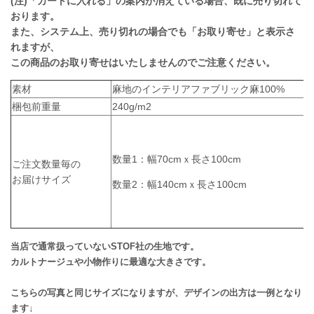
(注)「カートに入れる」の案内が消えている場合、既に売り切れて
おります。
また、システム上、売り切れの場合でも「お取り寄せ」と表示さ
れますが、
この商品のお取り寄せはいたしませんのでご注意ください。
素材
麻地のインテリアファブリック麻100%
梱包前重量
240g/m2
数量1：幅70cmｘ長さ100cm
ご注文数量毎の
お届けサイズ
数量2：幅140cmｘ長さ100cm
当店で通常扱っていないSTOF社の生地です。
カルトナージュや小物作りに最適な大きさです。
こちらの写真と同じサイズになりますが、デザインの出方は一例となり
ます↓