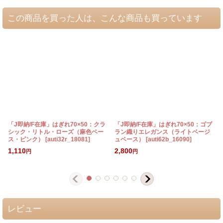
この商品を買った人は、こんな商品も買っています
「J即納/F在庫」はぎれ70×50：クラ
「J即納/F在庫」はぎれ70×50：ゴブ
シック・リトル・ローズ（麻色ベー
ラン織りエレガンス（ライトベージ
ス・ピンク）
[
auti32r_18081
]
ュベース）
[
auti62b_16090
]
[
1,110
2,800
円
円
レビュー