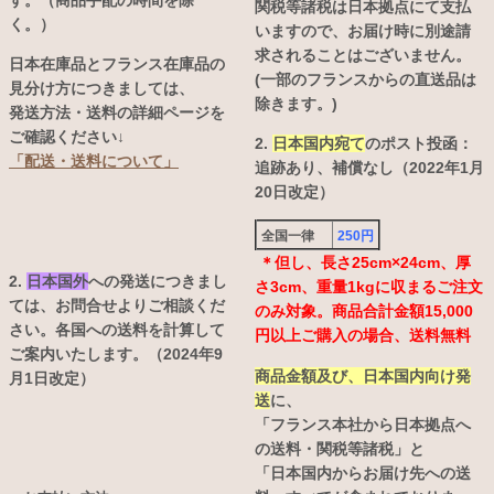
す。（商品手配の時間を除
関税等諸税は日本拠点にて支払
く。）
いますので、お届け時に別途請
求されることはございません。
日本在庫品とフランス在庫品の
(一部のフランスからの直送品は
見分け方につきましては、
除きます。)
発送方法・送料の詳細ページを
ご確認ください↓
2.
日本国内宛て
のポスト投函：
「配送・送料について」
追跡あり、補償なし（2022年1月
20日改定）
全国一律
250円
＊但し、長さ25cm×24cm、厚
2.
日本国外
への発送につきまし
さ3cm、重量1kgに収まるご注文
ては、お問合せよりご相談くだ
のみ対象。商品合計金額15,000
さい。各国への送料を計算して
円以上ご購入の場合、送料無料
ご案内いたします。（2024年9
商品金額及び、日本国内向け発
月1日改定）
送
に、
「フランス本社から日本拠点へ
の送料・関税等諸税」と
「日本国内からお届け先への送