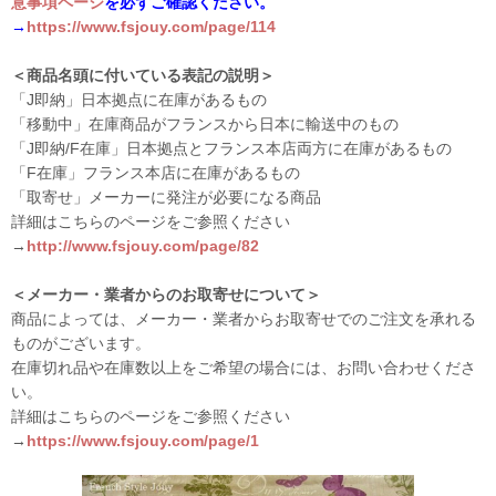
意事項ページ
を必ずご確認ください。
→
https://www.fsjouy.com/page/114
＜商品名頭に付いている表記の説明＞
「J即納」日本拠点に在庫があるもの
「移動中」在庫商品がフランスから日本に輸送中のもの
「J即納/F在庫」日本拠点とフランス本店両方に在庫があるもの
「F在庫」フランス本店に在庫があるもの
「取寄せ」メーカーに発注が必要になる商品
詳細はこちらのページをご参照ください
→
http://www.fsjouy.com/page/82
＜メーカー・業者からのお取寄せについて＞
商品によっては、メーカー・業者からお取寄せでのご注文を承れる
ものがございます。
在庫切れ品や在庫数以上をご希望の場合には、お問い合わせくださ
い。
詳細はこちらのページをご参照ください
→
https://www.fsjouy.com/page/1