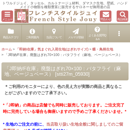
トワルドジュイ、タッセル、カルトナージュ材料、ダマスク生地、壁紙、ハンド
メイド小物類を種類豊富に販売するサロネーゼ御用達の店
メニュー
問合わせ
商品検索
よくある質問Q
商品カテゴリ
ご利用案内
当店について
メルマガ登録
＆A
ホーム
>
「即納/在庫」気まぐれ入荷生地(はぎれサイズ)
>
蝶・鳥柄生地
>
「J即納/F在庫」廃盤はぎれ70×100：バタフライ（麻地、ベージュベース）
「J即納/F在庫」廃盤はぎれ70×100：バタフライ（麻
地、ベージュベース）
[
stti27m_05930
]
＊ご利用のモニターにより、色の見え方が実際の商品と異なるこ
とがございますのでご了承下さい。
*「J即納」の商品は店舗でも同時に販売しております。ご注文完了
時に完売している場合も御座いますので予めご了承くださいませ。*
* 生地のご注文の前に、
当店取り扱い生地全般に関しましてのご留